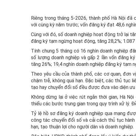
Riêng trong tháng 5-2026, thành phố Hà Nội đã 
với cùng kỳ năm trước; vốn đăng ký đạt 48,6 nghì
Cùng với đó, số doanh nghiệp hoạt động trở lại t
đăng ký tạm ngừng hoạt động, tăng 28,2%; 1.087 d
Tính chung 5 tháng có 16 nghìn doanh nghiệp đăn
số lượng doanh nghiệp và gấp 2 lần vốn đăng ký 
tăng 26%; 19,4 nghìn doanh nghiệp đăng ký tạm ng
Theo yêu cầu của thành phố, các cơ quan, đơn vị
chậm trễ, không quá hạn. Đặc biệt, các thủ tục liê
tạo hay chuyển đổi số đều được đưa vào diện ưu t
Không dừng lại ở việc rút ngắn thời gian, Hà Nộ
thiểu các bước trung gian trong quy trình xử lý. Đi
Tỷ lệ hồ sơ đăng ký doanh nghiệp qua mạng đượ
công tác chuyển đổi số và cải cách thủ tục hành 
hạn, tạo thuận lợi cho người dân và doanh nghiệp.