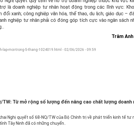
o Nghị quyết quy định về hỗ trợ doanh nghiệp thuộc khu vực ki
trợ là doanh nghiệp tư nhân hoạt động trong các lĩnh vực: Kh
đổi xanh; công nghiệp văn hóa, thể thao, du lịch; giáo dục – đà
oanh nghiệp tư nhân phải có đóng góp tích cực vào ngân sách n
...
Trâm Anh
h-lap-moi-trong-5-thang-1024019.html - 02/06/2026 - 09:59
Q/TW: Từ mở rộng số lượng đến nâng cao chất lượng doanh 
hai Nghị quyết số 68-NQ/TW của Bộ Chính trị về phát triển kinh tế tư 
 tỉnh Tây Ninh đã có những chuyển..