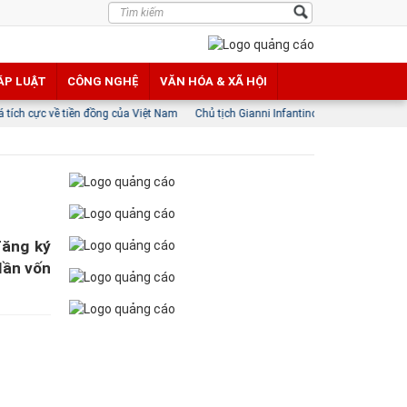
ÁP LUẬT
CÔNG NGHỆ
VĂN HÓA & XÃ HỘI
iền đồng của Việt Nam
Chủ tịch Gianni Infantino tại vị với hậu thuẫn của lãnh đạo
đăng ký
lần vốn