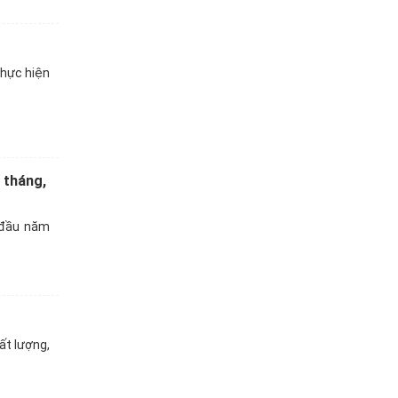
thực hiện
 tháng,
 đầu năm
ất lượng,