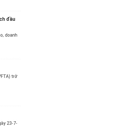
ích đầu
o, doanh
VFTA) trở
gày 23-7-