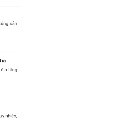
tổng sản
địa
 địa tăng
uy nhiên,