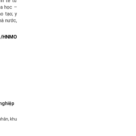
nh tế tư
oa học –
o tạo; y
hà nước,
 /HNMO
nghiệp
nhân, khu