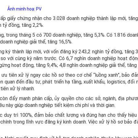
Ảnh minh hoạ: PV
cấp giấy chứng nhận cho 3.028 doanh nghiệp thành lập mới, tăn
n tỷ đồng, tăng 2,2%.
ăng, trong tháng 5 có 700 doanh nghiệp, tăng 5,3%. Có 1.816 doan
oanh nghiệp giải thể, tăng 16,5%.
g ký thành lập mới, với vốn đăng ký 243,2 nghìn tỷ đồng, tăng 
so với cùng kỳ năm trước. Có 6,7 nghìn doanh nghiệp hoạt động 
ừng hoạt động, tăng 9,4%; 4,8 nghìn doanh nghiệp giải thể, tăng
 ưu tiên xử lý ngay các hồ sơ theo cơ chế “luồng xanh”, bảo đ
n quan đến đầu tư, phát triển hạ tầng, xuất khẩu, logistics, đổi
iên xử lý nhanh.
i còn đẩy mạnh phân cấp, ủy quyền cho các sở, ngành, địa phươ
ều này giúp doanh nghiệp tiết kiệm chi phí và thời gian.
c duy trì 100%, đảm bảo chất lượng và đúng hạn cho thấy hiệu
chính trong lĩnh vực đăng ký kinh doanh. Việc xử lý hồ sơ bảo 