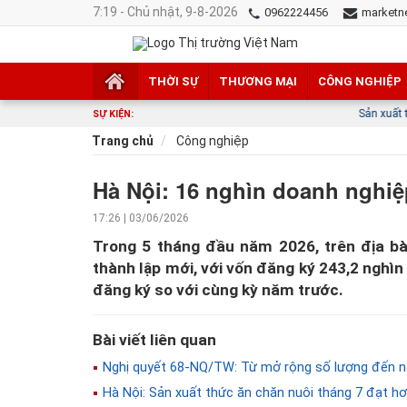
7:19 - Chủ nhật, 9-8-2026
0962224456
marketn
THỜI SỰ
THƯƠNG MẠI
CÔNG NGHIỆP
Sản xuất thông minh mở
SỰ KIỆN:
Trang chủ
Công nghiệp
Hà Nội: 16 nghìn doanh nghiệ
17:26 | 03/06/2026
Trong 5 tháng đầu năm 2026, trên địa bà
thành lập mới, với vốn đăng ký 243,2 nghìn
đăng ký so với cùng kỳ năm trước.
Bài viết liên quan
Nghị quyết 68-NQ/TW: Từ mở rộng số lượng đến n
Hà Nội: Sản xuất thức ăn chăn nuôi tháng 7 đạt hơ