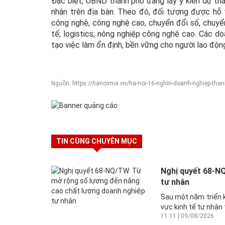
Đặc biệt, UBND thành phố đang lấy ý kiến dự thả
nhân trên địa bàn. Theo đó, đối tượng được hỗ 
công nghệ, công nghệ cao, chuyển đổi số, chuyển 
tế; logistics; nông nghiệp công nghệ cao. Các d
tạo việc làm ổn định, bền vững cho người lao động
Nguồn: https://hanoimoi.vn/ha-noi-16-nghin-doanh-nghiep-than
TIN CÙNG CHUYÊN MỤC
Nghị quyết 68-N
tư nhân
Sau một năm triển k
vực kinh tế tư nhân
11:11 | 09/08/2026