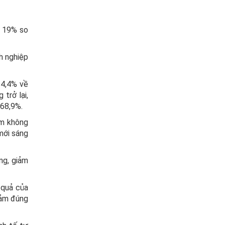
g 19% so
h nghiệp
34,4% về
trở lại,
 68,9%.
ảm không
 mới sáng
ng, giảm
 quả của
đảm đúng