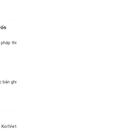
vốn
 pháp thi
c bản ghi
KiotViet