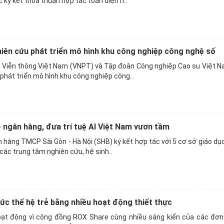
c ký kết thỏa thuận hợp tác toàn diện n..
ên cứu phát triển mô hình khu công nghiệp công nghệ số
 Viễn thông Việt Nam (VNPT) và Tập đoàn Công nghiệp Cao su Việt 
phát triển mô hình khu công nghiệp công..
- ngân hàng, đưa trí tuệ AI Việt Nam vươn tầm
 hàng TMCP Sài Gòn - Hà Nội (SHB) ký kết hợp tác với 5 cơ sở giáo dục
các trung tâm nghiên cứu, hệ sinh..
ức thế hệ trẻ bằng nhiều hoạt động thiết thực
ạt động vì cộng đồng ROX Share cùng nhiều sáng kiến của các đơn 