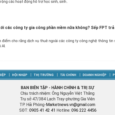
rộng các hoạt động hỗ trợ học sinh, sinh..
 tới các công ty gia công phần mềm nữa không? Sếp FPT trả 
n điểm cho rằng dịch vụ thuê ngoài các công ty công nghệ thông tin
 AI.
‎|
‎|
‎|
‎|
‎|
IỆP
HỘI NHẬP
THỊ TRƯỜNG
TÀI CHÍNH
DOANH NGHIỆP
P
BAN BIÊN TẬP - HÀNH CHÍNH & TRỊ SỰ
Chịu trách nhiệm: Ông Nguyễn Việt Thắng
Trụ sở 47/384 Lạch Tray-phường Gia Viên
TP. Hải Phòng-
M
arketnews.vn@gmail.com
SĐT:
0905 41 42 41
Hotline:
096 222 4456