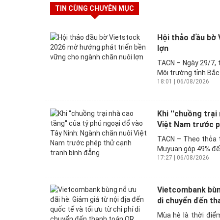
TIN CÙNG CHUYÊN MỤC
Hội thảo đầu bờ 
lợn
TACN – Ngày 29/7, t
Môi trường tỉnh Bắc
18:01 | 06/08/2026
Khi ''chuồng trại
Việt Nam trước p
TACN – Theo thỏa t
Muyuan góp 49% để 
17:27 | 06/08/2026
Vietcombank bùng 
di chuyển đến tha
Mùa hè là thời điể