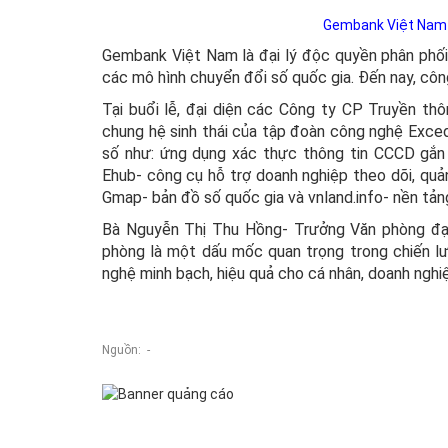
Gembank Việt Nam k
Gembank Việt Nam là đại lý độc quyền phân phối, 
các mô hình chuyển đổi số quốc gia. Đến nay, công
Tại buổi lễ, đại diện các Công ty CP Truyền t
chung hệ sinh thái của tập đoàn công nghệ Excedo
số như: ứng dụng xác thực thông tin CCCD gắn c
Ehub- công cụ hỗ trợ doanh nghiệp theo dõi, quản
Gmap- bản đồ số quốc gia và vnland.info- nền tản
Bà Nguyễn Thị Thu Hồng- Trưởng Văn phòng đại 
phòng là một dấu mốc quan trọng trong chiến l
nghệ minh bạch, hiệu quả cho cá nhân, doanh nghi
Nguồn: -