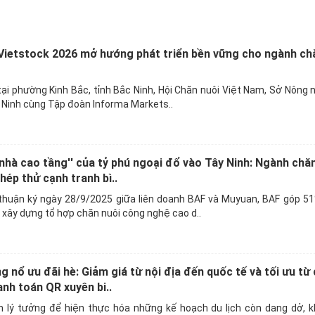
Vietstock 2026 mở hướng phát triển bền vững cho ngành ch
ại phường Kinh Bắc, tỉnh Bắc Ninh, Hội Chăn nuôi Việt Nam, Sở Nông 
 Ninh cùng Tập đoàn Informa Markets..
 nhà cao tầng'' của tỷ phú ngoại đổ vào Tây Ninh: Ngành chă
hép thử cạnh tranh bì..
huận ký ngày 28/9/2025 giữa liên doanh BAF và Muyuan, BAF góp 51
xây dựng tổ hợp chăn nuôi công nghệ cao d..
nổ ưu đãi hè: Giảm giá từ nội địa đến quốc tế và tối ưu từ c
nh toán QR xuyên bi..
m lý tưởng để hiện thực hóa những kế hoạch du lịch còn dang dở, 