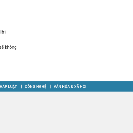
lời
 sẽ không
‎|
‎|
HÁP LUẬT
CÔNG NGHỆ
VĂN HÓA & XÃ HỘI