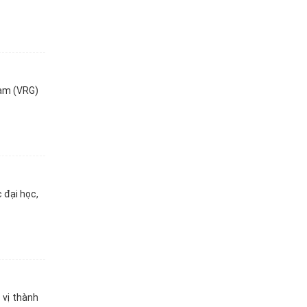
Nam (VRG)
 đại học,
vị thành