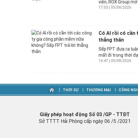
viên, ROX Group mở 
17:03 | 05/08/2026
Có AI rồi có cần
thẳng thắn
Sếp FPT đưa ra luậ
mất đi trong thời đại
16:47 | 05/08/2026
‎|
‎|
‎|
THỜI SỰ
THƯƠNG MẠI
CÔNG NGH
Giấy phép hoạt động Số 03 /GP - TTĐT
Sở TTTT Hải Phòng cấp ngày 06 /5 /2021