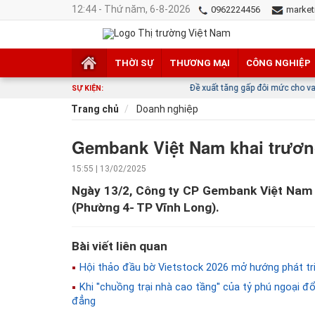
12:44 - Thứ năm, 6-8-2026
0962224456
market
THỜI SỰ
THƯƠNG MẠI
CÔNG NGHIỆP
Đề xuất tăng gấp đôi mức cho vay hỗ trợ đối với
SỰ KIỆN:
Trang chủ
Doanh nghiệp
Gembank Việt Nam khai trương
15:55 | 13/02/2025
Ngày 13/2, Công ty CP Gembank Việt Nam k
(Phường 4- TP Vĩnh Long).
Bài viết liên quan
Hội thảo đầu bờ Vietstock 2026 mở hướng phát tri
Khi ''chuồng trại nhà cao tầng'' của tỷ phú ngoại 
đẳng