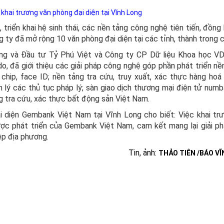
hai trương văn phòng đại diện tại Vĩnh Long
triển khai hệ sinh thái, các nền tảng công nghệ tiên tiến, đồng 
 ty đã mở rộng 10 văn phòng đại diện tại các tỉnh, thành trong 
hông và Đầu tư Tỷ Phú Việt và Công ty CP Dữ liệu Khoa học V
, đã giới thiệu các giải pháp công nghệ góp phần phát triển nền
hip, face ID; nền tảng tra cứu, truy xuất, xác thực hàng hoá
 lý các thủ tục pháp lý; sàn giao dịch thương mại điện tử numb
g tra cứu, xác thực bất động sản Việt Nam.
diện Gembank Việt Nam tại Vĩnh Long cho biết: Việc khai tr
ược phát triển của Gembank Việt Nam, cam kết mang lại giải p
ệp địa phương.
Tin, ảnh:
THẢO TIÊN /BÁO V