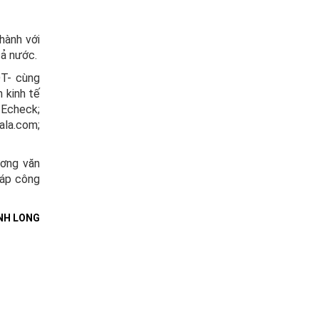
hành với
cả nước.
DT- cùng
 kinh tế
 Echeck;
ala.com;
ương văn
háp công
ĨNH LONG