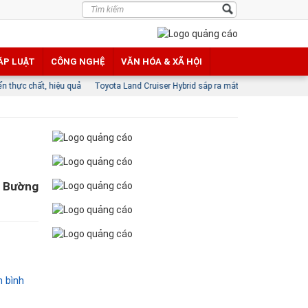
ÁP LUẬT
CÔNG NGHỆ
VĂN HÓA & XÃ HỘI
iệu quả
Toyota Land Cruiser Hybrid sắp ra mắt thị trường Việt Nam, giá dự kiến 
i Bường
h bình