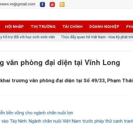
news.vn@gmail.com
HỘI NHẬP
THỊ TRƯỜNG
TÀI CHÍNH
DOANH NGHIỆP
PH
 học sinh sinh viên
Thúc đẩy quan hệ Việt Nam - Hoa Kỳ phát triển thực chất, h
 văn phòng đại diện tại Vĩnh Long
hai trương văn phòng đại diện tại Số 49/33, Phạm Thá
ển bền vững cho ngành chăn nuôi lợn
đổ vào Tây Ninh: Ngành chăn nuôi Việt Nam trước phép thử cạnh tran