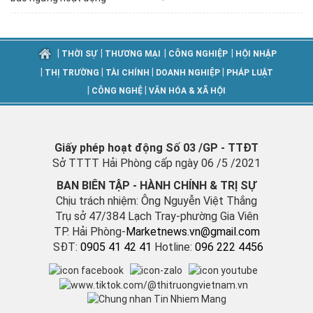
|
|
|
|
THỜI SỰ
THƯƠNG MẠI
CÔNG NGHIỆP
HỘI NHẬP
|
|
|
|
THỊ TRƯỜNG
TÀI CHÍNH
DOANH NGHIỆP
PHÁP LUẬT
|
|
CÔNG NGHỆ
VĂN HÓA & XÃ HỘI
Giấy phép hoạt động Số 03 /GP - TTĐT
Sở TTTT Hải Phòng cấp ngày 06 /5 /2021
BAN BIÊN TẬP - HÀNH CHÍNH & TRỊ SỰ
Chịu trách nhiệm: Ông Nguyễn Việt Thắng
Trụ sở 47/384 Lạch Tray-phường Gia Viên
TP. Hải Phòng-
M
arketnews.vn@gmail.com
SĐT:
0905 41 42 41
Hotline:
096 222 4456