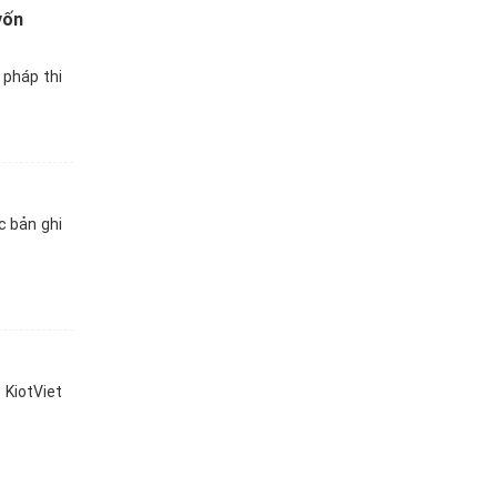
vốn
 pháp thi
c bản ghi
KiotViet