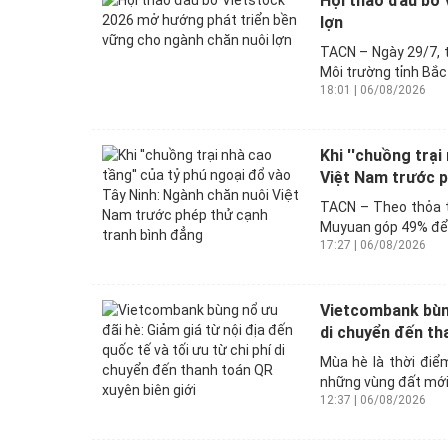
Hội thảo đầu bờ 
lợn
TACN – Ngày 29/7, t
Môi trường tỉnh Bắc
18:01 | 06/08/2026
Khi ''chuồng trại
Việt Nam trước p
TACN – Theo thỏa t
Muyuan góp 49% để 
17:27 | 06/08/2026
Vietcombank bùng 
di chuyển đến tha
Mùa hè là thời điể
những vùng đất mới 
12:37 | 06/08/2026