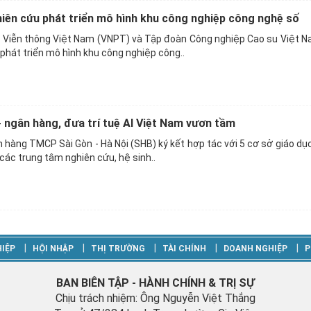
ên cứu phát triển mô hình khu công nghiệp công nghệ số
 Viễn thông Việt Nam (VNPT) và Tập đoàn Công nghiệp Cao su Việt 
phát triển mô hình khu công nghiệp công..
- ngân hàng, đưa trí tuệ AI Việt Nam vươn tầm
 hàng TMCP Sài Gòn - Hà Nội (SHB) ký kết hợp tác với 5 cơ sở giáo dục
các trung tâm nghiên cứu, hệ sinh..
‎|
‎|
‎|
‎|
‎|
IỆP
HỘI NHẬP
THỊ TRƯỜNG
TÀI CHÍNH
DOANH NGHIỆP
P
BAN BIÊN TẬP - HÀNH CHÍNH & TRỊ SỰ
Chịu trách nhiệm: Ông Nguyễn Việt Thắng