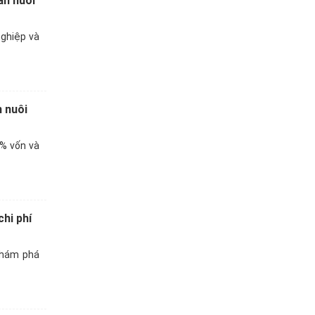
ăn nuôi
nghiệp và
n nuôi
% vốn và
hi phí
khám phá