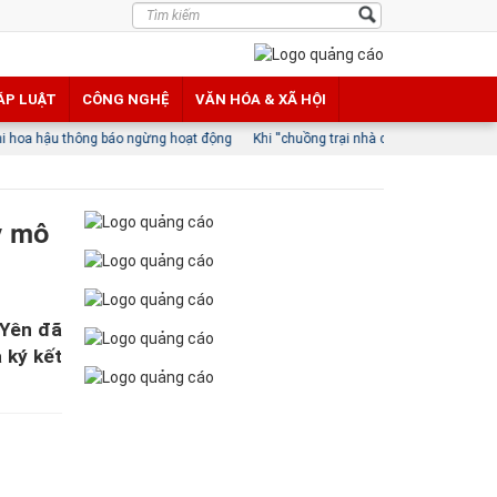
ÁP LUẬT
CÔNG NGHỆ
VĂN HÓA & XÃ HỘI
áo ngừng hoạt động
Khi ''chuồng trại nhà cao tầng'' của tỷ phú ngoại đổ vào Tâ
y mô
 Yên đã
 ký kết