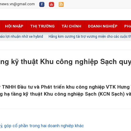
news.vn@gmail.com
HỘI NHẬP
THỊ TRƯỜNG
TÀI CHÍNH
DOANH NGHIỆP
PH
 hybrid
Hãng kim cương tài trợ vương miện cho các cuộc thi hoa hậu thông b
ầng kỹ thuật Khu công nghiệp Sạch qu
ty TNHH Đầu tư và Phát triển khu công nghiệp VTK Hưng
g hạ tầng kỹ thuật Khu công nghiệp Sạch (KCN Sạch) và
ỷ, góp cổ phần trong hai doanh nghiệp khác