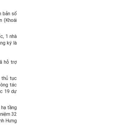
n bản số
n (Khoái
c, 1 nhà
ng ký là
ã hỗ trợ
 thủ tục
công tác
ợc 19 dự
 hạ tầng
 niệm 32
ỉnh Hưng