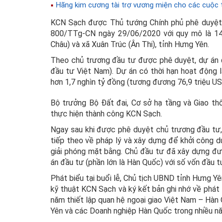
Hãng kim cương tài trợ vương miện cho các cuộc 
KCN Sạch được Thủ tướng Chính phủ phê duyệt 
800/TTg-CN ngày 29/06/2020 với quy mô là 143
Châu) và xã Xuân Trúc (Ân Thi), tỉnh Hưng Yên.
Theo chủ trương đầu tư được phê duyệt, dự án đ
đầu tư Việt Nam). Dự án có thời hạn hoạt động 
hơn 1,7 nghìn tỷ đồng (tương đương 76,9 triệu US
Bộ trưởng Bộ Đất đai, Cơ sở hạ tầng và Giao t
thực hiện thành công KCN Sạch.
Ngay sau khi được phê duyệt chủ trương đầu tư,
tiếp theo về pháp lý và xây dựng để khởi công 
giải phóng mặt bằng. Chủ đầu tư đã xây dựng đ
án đầu tư (phần lớn là Hàn Quốc) với số vốn đầu 
Phát biểu tại buổi lễ, Chủ tịch UBND tỉnh Hưng Y
kỹ thuật KCN Sạch và ký kết bản ghi nhớ về phát t
năm thiết lập quan hệ ngoại giao Việt Nam – Hàn 
Yên và các Doanh nghiệp Hàn Quốc trong nhiều n