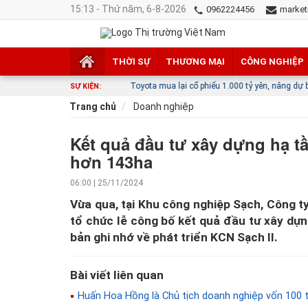
15:13 - Thứ năm, 6-8-2026
0962224456
market
THỜI SỰ
THƯƠNG MẠI
CÔNG NGHIỆP
Toyota mua lại cổ phiếu 1.000 tỷ yên, nâng dự báo lợi nhuận nhờ xe
SỰ KIỆN:
Trang chủ
Doanh nghiệp
Kết quả đầu tư xây dựng hạ t
hơn 143ha
06:00 | 25/11/2024
Vừa qua, tại Khu công nghiệp Sạch, Công 
tổ chức lễ công bố kết quả đầu tư xây dựn
bản ghi nhớ về phát triển KCN Sạch II.
Bài viết liên quan
Huấn Hoa Hồng là Chủ tịch doanh nghiệp vốn 100 t