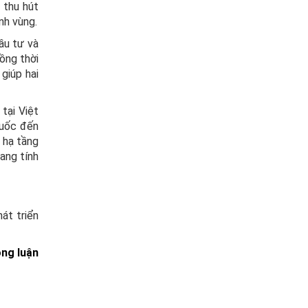
 thu hút
nh vùng.
ầu tư và
ồng thời
giúp hai
tại Việt
Quốc đến
 hạ tầng
ang tính
át triển
ông luận