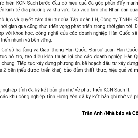
thực hiện KCN Sạch bước đầu có hiệu quả đã góp phần đẩy mạnh
iển kinh tế địa phương và khu vực, tạo việc làm cho Nhân dân qua
 nỗ lực và quyết tâm đầu tư của Tập đoàn LH, Công ty TNHH Đ
i gian qua cũng như triển vọng phát triển trong thời gian tới. Đ
hợp với khoa học, công nghệ của các doanh nghiệp Hàn Quốc sẽ 
triển nhanh và bền vững.
, Cơ sở hạ tầng và Giao thông Hàn Quốc, Đại sứ quán Hàn Quốc 
ục hỗ trợ, tạo điều kiện thuận lợi cho các doanh nghiệp Hàn 
ói chung. Tiếp tục xây dựng phương án, kế hoạch đầu tư xây dựng
 2 bên (nếu được triển khai), bảo đảm thiết thực, hiệu quả và m
nghiệp tỉnh đã ký kết bản ghi nhớ về phát triển KCN Sạch II.
 các khu công nghiệp tỉnh Hưng Yên đã ký kết bản ghi nhớ về ph
Trần Anh /Nhà báo và C