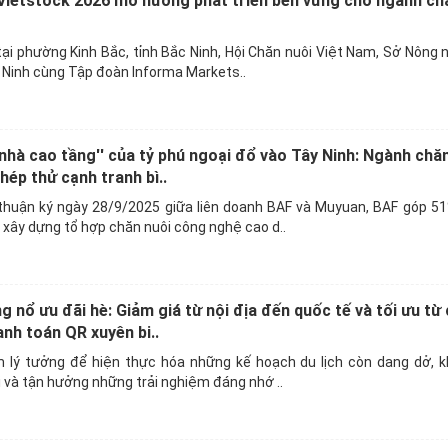
Vietstock 2026 mở hướng phát triển bền vững cho ngành ch
ại phường Kinh Bắc, tỉnh Bắc Ninh, Hội Chăn nuôi Việt Nam, Sở Nông 
 Ninh cùng Tập đoàn Informa Markets..
 nhà cao tầng'' của tỷ phú ngoại đổ vào Tây Ninh: Ngành chă
hép thử cạnh tranh bì..
huận ký ngày 28/9/2025 giữa liên doanh BAF và Muyuan, BAF góp 51
xây dựng tổ hợp chăn nuôi công nghệ cao d..
nổ ưu đãi hè: Giảm giá từ nội địa đến quốc tế và tối ưu từ c
nh toán QR xuyên bi..
m lý tưởng để hiện thực hóa những kế hoạch du lịch còn dang dở, 
và tận hưởng những trải nghiệm đáng nhớ ..