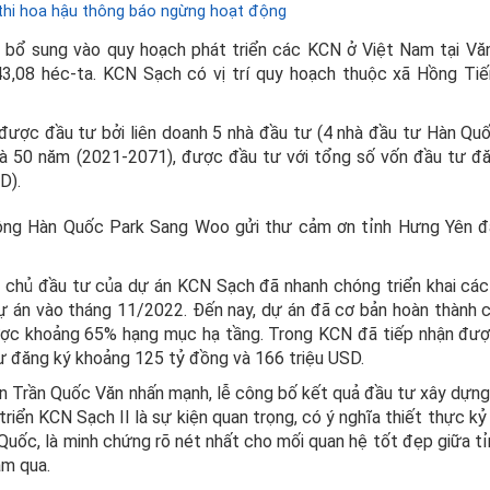
thi hoa hậu thông báo ngừng hoạt động
bổ sung vào quy hoạch phát triển các KCN ở Việt Nam tại Vă
,08 héc-ta. KCN Sạch có vị trí quy hoạch thuộc xã Hồng Tiế
ược đầu tư bởi liên doanh 5 nhà đầu tư (4 nhà đầu tư Hàn Quố
là 50 năm (2021-2071), được đầu tư với tổng số vốn đầu tư đă
D).
hông Hàn Quốc Park Sang Woo gửi thư cảm ơn tỉnh Hưng Yên đ
 chủ đầu tư của dự án KCN Sạch đã nhanh chóng triển khai các
dự án vào tháng 11/2022. Đến nay, dự án đã cơ bản hoàn thành 
ược khoảng 65% hạng mục hạ tầng. Trong KCN đã tiếp nhận đư
tư đăng ký khoảng 125 tỷ đồng và 166 triệu USD.
ên Trần Quốc Văn nhấn mạnh, lễ công bố kết quả đầu tư xây dựng
riển KCN Sạch II là sự kiện quan trọng, có ý nghĩa thiết thực kỷ
Quốc, là minh chứng rõ nét nhất cho mối quan hệ tốt đẹp giữa t
ăm qua.