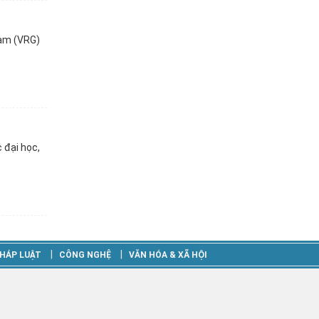
Nam (VRG)
 đại học,
‎|
‎|
HÁP LUẬT
CÔNG NGHỆ
VĂN HÓA & XÃ HỘI