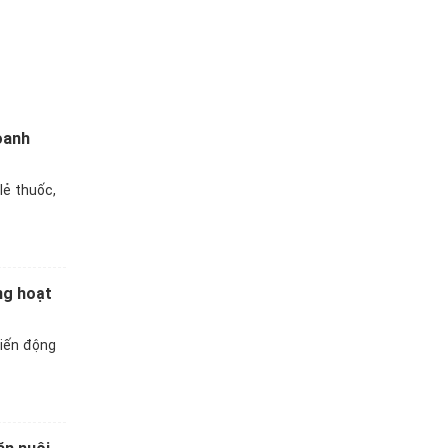
oanh
lẻ thuốc,
ng hoạt
biến động