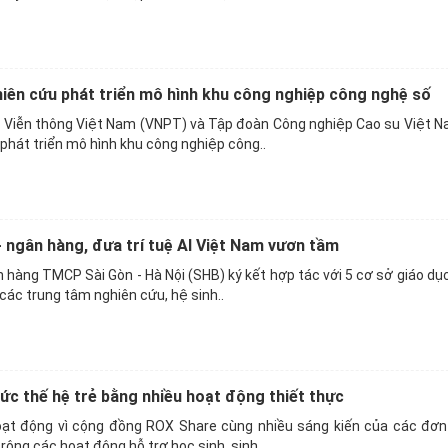
ên cứu phát triển mô hình khu công nghiệp công nghệ số
 Viễn thông Việt Nam (VNPT) và Tập đoàn Công nghiệp Cao su Việt 
phát triển mô hình khu công nghiệp công..
- ngân hàng, đưa trí tuệ AI Việt Nam vươn tầm
 hàng TMCP Sài Gòn - Hà Nội (SHB) ký kết hợp tác với 5 cơ sở giáo dục
các trung tâm nghiên cứu, hệ sinh..
ức thế hệ trẻ bằng nhiều hoạt động thiết thực
ạt động vì cộng đồng ROX Share cùng nhiều sáng kiến của các đơn 
rộng các hoạt động hỗ trợ học sinh, sinh..