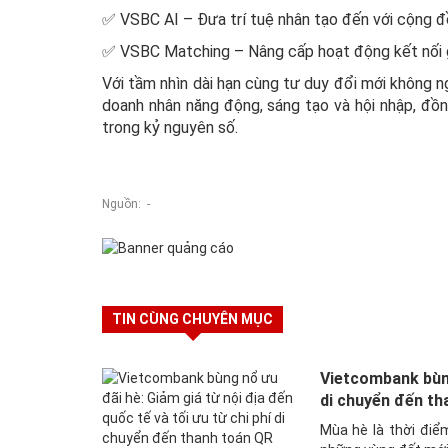
✅ VSBC AI – Đưa trí tuệ nhân tạo đến với cộng 
✅ VSBC Matching – Nâng cấp hoạt động kết nối gi
Với tầm nhìn dài hạn cùng tư duy đổi mới không
doanh nhân năng động, sáng tạo và hội nhập, đồ
trong kỷ nguyên số.
Nguồn: -
TIN CÙNG CHUYÊN MỤC
Vietcombank bùng 
di chuyển đến tha
Mùa hè là thời điể