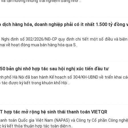
và tận hưởng những trải nghiệm đáng nhớ ..
dịch hàng hóa, doanh nghiệp phải có ít nhất 1.500 tỷ đồng 
 Nghị định số 302/2026/NĐ-CP quy định chi tiết một số điều và biện
ại về hoạt động mua bán hàng hóa qua S..
 50 bản ghi nhớ hợp tác sau hội nghị xúc tiến đầu tư
nh phố Hà Nội đã ban hành Kế hoạch số 304/KH-UBND về triển khai cá
tác được ký kết trong khuôn khổ Hội ..
 hợp tác mở rộng hệ sinh thái thanh toán VIETQR
anh toán Quốc gia Việt Nam (NAPAS) và Công ty Cổ phần Công nghệ 
c ký kết thỏa thuận hợp tác toàn diện n..