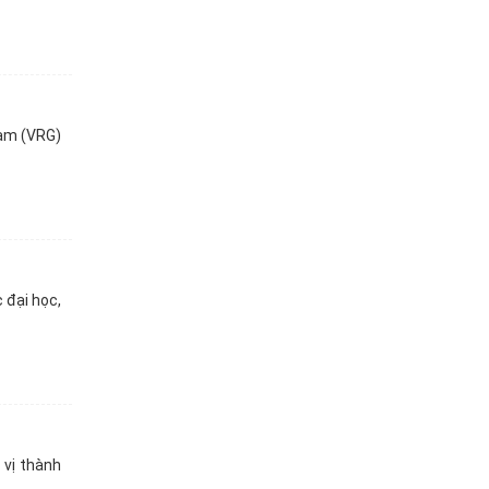
Nam (VRG)
 đại học,
vị thành