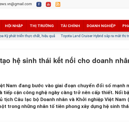
ews.vn@gmail.com
HỘI NHẬP
THỊ TRƯỜNG
TÀI CHÍNH
DOANH NGHIỆP
PH
thực chất, hiệu quả
Toyota Land Cruiser Hybrid sắp ra mắt thị trường Việt Nam, 
tạo hệ sinh thái kết nối cho doanh nhâ
iệt Nam đang bước vào giai đoạn chuyển đổi số mạnh 
à tiếp cận công nghệ ngày càng trở nên cấp thiết. Nổi bậ
ủ tịch Câu lạc bộ Doanh nhân và Khởi nghiệp Việt Nam 
ột trong những nhân tố tiên phong xây dựng hệ sinh thái