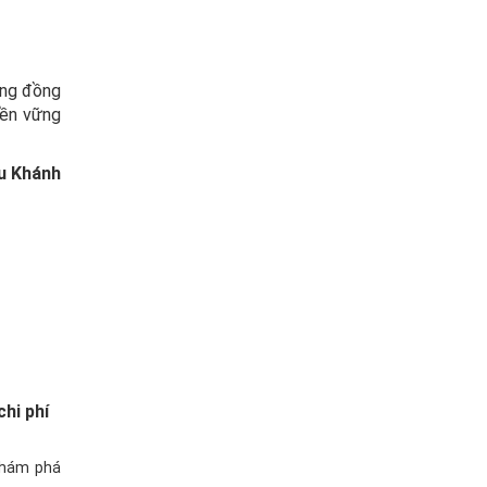
ộng đồng
bền vững
u Khánh
hi phí
khám phá