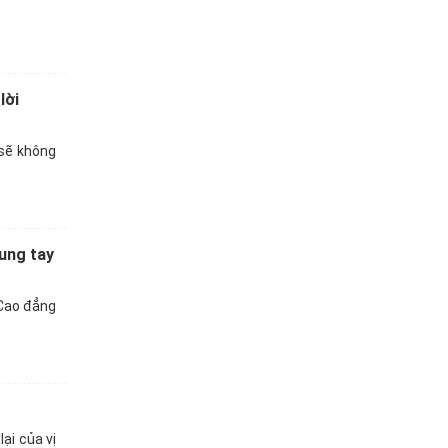
lời
 sẽ không
ung tay
 Cao đẳng
ại của vị