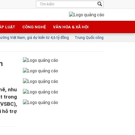
ÁP LUẬT
CÔNG NGHỆ
VĂN HÓA & XÃ HỘI
giá dự kiến từ 4,6 tỷ đồng
Trung Quốc công bố các biện pháp đáp trả lệnh cấm 
n
mẽ, nhu
t trong
(VSBC),
 hỗ trợ