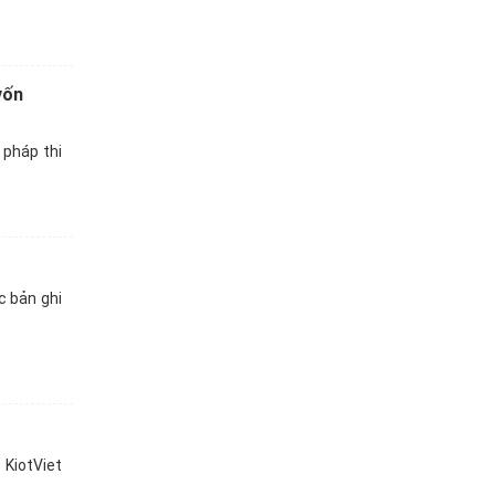
vốn
 pháp thi
c bản ghi
KiotViet