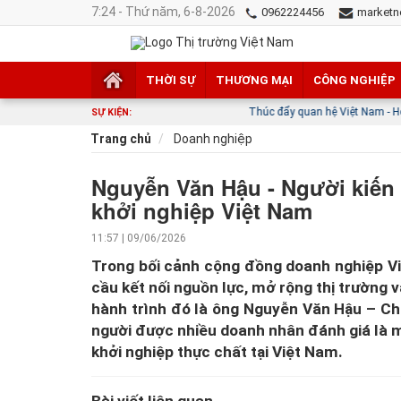
7:24 - Thứ năm, 6-8-2026
0962224456
marketn
THỜI SỰ
THƯƠNG MẠI
CÔNG NGHIỆP
Thúc đẩy quan hệ Việt Nam - Hoa Kỳ phát triển 
SỰ KIỆN:
Trang chủ
Doanh nghiệp
Nguyễn Văn Hậu - Người kiến 
khởi nghiệp Việt Nam
11:57 | 09/06/2026
Trong bối cảnh cộng đồng doanh nghiệp V
cầu kết nối nguồn lực, mở rộng thị trường v
hành trình đó là ông Nguyễn Văn Hậu – Ch
người được nhiều doanh nhân đánh giá là m
khởi nghiệp thực chất tại Việt Nam.
Bài viết liên quan