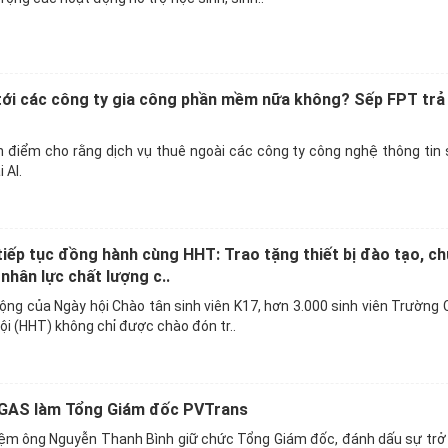
 tới các công ty gia công phần mềm nữa không? Sếp FPT trả 
n điểm cho rằng dịch vụ thuê ngoài các công ty công nghệ thông tin
 AI.
iếp tục đồng hành cùng HHT: Trao tặng thiết bị đào tạo, ch
nhân lực chất lượng c..
động của Ngày hội Chào tân sinh viên K17, hơn 3.000 sinh viên Trường
i (HHT) không chỉ được chào đón tr..
 GAS làm Tổng Giám đốc PVTrans
ệm ông Nguyễn Thanh Bình giữ chức Tổng Giám đốc, đánh dấu sự trở l