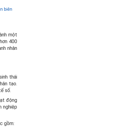
n biên
hành một
 hơn 400
anh nhân
inh thái
hân tạo.
tế số.
oạt động
h nghiệp
ợc gồm: