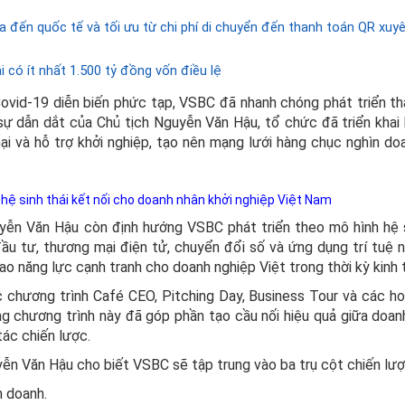
 đến quốc tế và tối ưu từ chi phí di chuyển đến thanh toán QR xuyê
có ít nhất 1.500 tỷ đồng vốn điều lệ
Covid-19 diễn biến phức tạp, VSBC đã nhanh chóng phát triển t
ự dẫn dắt của Chủ tịch Nguyễn Văn Hậu, tổ chức đã triển khai
ại và hỗ trợ khởi nghiệp, tạo nên mạng lưới hàng chục nghìn do
 hệ sinh thái kết nối cho doanh nhân khởi nghiệp Việt Nam
uyễn Văn Hậu còn định hướng VSBC phát triển theo mô hình hệ s
ầu tư, thương mại điện tử, chuyển đổi số và ứng dụng trí tuệ n
 năng lực cạnh tranh cho doanh nghiệp Việt trong thời kỳ kinh 
 chương trình Café CEO, Pitching Day, Business Tour và các h
g chương trình này đã góp phần tạo cầu nối hiệu quả giữa doan
 tác chiến lược.
uyễn Văn Hậu cho biết VSBC sẽ tập trung vào ba trụ cột chiến lư
h doanh.