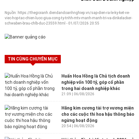
Nguồn: https://thegioianh.diendandoanhnghiep.vn/sap-dien-ra-le-ky-ket-ve-
viec-hop-tac-chien-luoc-giua-cong-ty-tnhh-mtv-manh-manh-tri-va-dinkelacker-
schwaben-brau-chlb-duc-23559.html - 01/07/2026 20:55
TIN CÙNG CHUYÊN MỤC
Huấn Hoa Hồng là Chủ tịch doanh
nghiệp vốn 100 tỷ, góp cổ phần
trong hai doanh nghiệp khác
21:09 | 06/08/2026
Hãng kim cương tài trợ vương miện
cho các cuộc thi hoa hậu thông báo
ngừng hoạt động
20:54 | 06/08/2026