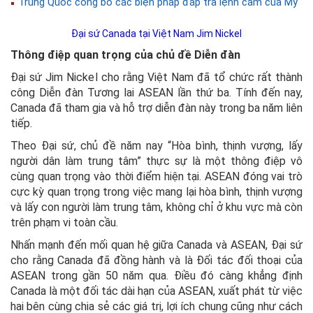
Trung Quốc công bố các biện pháp đáp trả lệnh cấm của Mỹ
Đại sứ Canada tại Việt Nam Jim Nickel
Thông điệp quan trọng của chủ đề Diễn đàn
Đại sứ Jim Nickel cho rằng Việt Nam đã tổ chức rất thành
công Diễn đàn Tương lai ASEAN lần thứ ba. Tính đến nay,
Canada đã tham gia và hỗ trợ diễn đàn này trong ba năm liên
tiếp.
Theo Đại sứ, chủ đề năm nay “Hòa bình, thịnh vượng, lấy
người dân làm trung tâm” thực sự là một thông điệp vô
cùng quan trọng vào thời điểm hiện tại. ASEAN đóng vai trò
cực kỳ quan trọng trong việc mang lại hòa bình, thịnh vượng
và lấy con người làm trung tâm, không chỉ ở khu vực mà còn
trên phạm vi toàn cầu.
Nhấn mạnh đến mối quan hệ giữa Canada và ASEAN, Đại sứ
cho rằng Canada đã đồng hành và là Đối tác đối thoại của
ASEAN trong gần 50 năm qua. Điều đó càng khẳng định
Canada là một đối tác dài hạn của ASEAN, xuất phát từ việc
hai bên cùng chia sẻ các giá trị, lợi ích chung cũng như cách