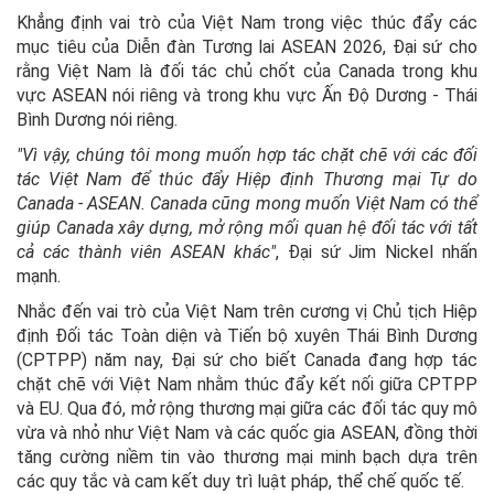
Khẳng định vai trò của Việt Nam trong việc thúc đẩy các
mục tiêu của Diễn đàn Tương lai ASEAN 2026, Đại sứ cho
rằng Việt Nam là đối tác chủ chốt của Canada trong khu
vực ASEAN nói riêng và trong khu vực Ấn Độ Dương - Thái
Bình Dương nói riêng.
"Vì vậy, chúng tôi mong muốn hợp tác chặt chẽ với các đối
tác Việt Nam để thúc đẩy Hiệp định Thương mại Tự do
Canada - ASEAN. Canada cũng mong muốn Việt Nam có thể
giúp Canada xây dựng, mở rộng mối quan hệ đối tác với tất
cả các thành viên ASEAN khác"
, Đại sứ Jim Nickel nhấn
mạnh.
Nhắc đến vai trò của Việt Nam trên cương vị Chủ tịch Hiệp
định Đối tác Toàn diện và Tiến bộ xuyên Thái Bình Dương
(CPTPP) năm nay, Đại sứ cho biết Canada đang hợp tác
chặt chẽ với Việt Nam nhằm thúc đẩy kết nối giữa CPTPP
và EU. Qua đó, mở rộng thương mại giữa các đối tác quy mô
vừa và nhỏ như Việt Nam và các quốc gia ASEAN, đồng thời
tăng cường niềm tin vào thương mại minh bạch dựa trên
các quy tắc và cam kết duy trì luật pháp, thể chế quốc tế.