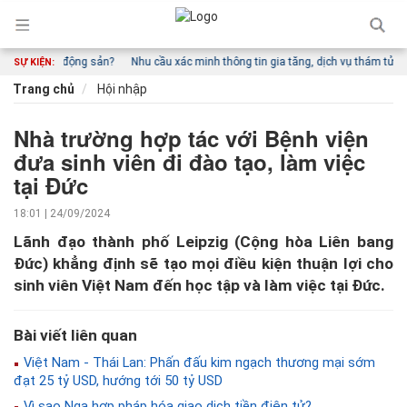
nh bất động sản?
Nhu cầu xác minh thông tin gia tăng, dịch vụ thám tử tư phát
SỰ KIỆN:
Trang chủ
Hội nhập
Nhà trường hợp tác với Bệnh viện
đưa sinh viên đi đào tạo, làm việc
tại Đức
18:01 | 24/09/2024
Lãnh đạo thành phố Leipzig (Cộng hòa Liên bang
Đức) khẳng định sẽ tạo mọi điều kiện thuận lợi cho
sinh viên Việt Nam đến học tập và làm việc tại Đức.
Bài viết liên quan
Việt Nam - Thái Lan: Phấn đấu kim ngạch thương mại sớm
đạt 25 tỷ USD, hướng tới 50 tỷ USD
Vì sao Nga hợp pháp hóa giao dịch tiền điện tử?