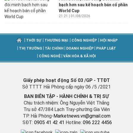
bạch hơn sau kế hoạch bán cổ phần
World Cup
21:21 | 01/08/2026
|
|
|
|
THỜI SỰ
THƯƠNG MẠI
CÔNG NGHIỆP
HỘI NHẬP
|
|
|
|
THỊ TRƯỜNG
TÀI CHÍNH
DOANH NGHIỆP
PHÁP LUẬT
|
|
CÔNG NGHỆ
VĂN HÓA & XÃ HỘI
Giấy phép hoạt động Số 03 /GP - TTĐT
Sở TTTT Hải Phòng cấp ngày 06 /5 /2021
BAN BIÊN TẬP - HÀNH CHÍNH & TRỊ SỰ
Chịu trách nhiệm: Ông Nguyễn Việt Thắng
Trụ sở 47/384 Lạch Tray-phường Gia Viên
TP. Hải Phòng-
M
arketnews.vn@gmail.com
SĐT:
0905 41 42 41
Hotline:
096 222 4456