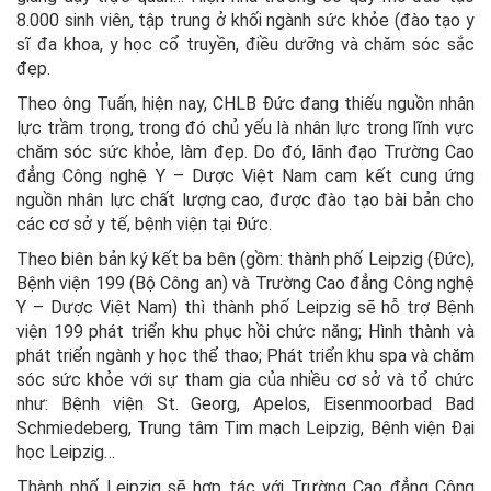
8.000 sinh viên, tập trung ở khối ngành sức khỏe (đào tạo y
sĩ đa khoa, y học cổ truyền, điều dưỡng và chăm sóc sắc
đẹp.
Theo ông Tuấn, hiện nay, CHLB Đức đang thiếu nguồn nhân
lực trầm trọng, trong đó chủ yếu là nhân lực trong lĩnh vực
chăm sóc sức khỏe, làm đẹp. Do đó, lãnh đạo Trường Cao
đẳng Công nghệ Y – Dược Việt Nam cam kết cung ứng
nguồn nhân lực chất lượng cao, được đào tạo bài bản cho
các cơ sở y tế, bệnh viện tại Đức.
Theo biên bản ký kết ba bên (gồm: thành phố Leipzig (Đức),
Bệnh viện 199 (Bộ Công an) và Trường Cao đẳng Công nghệ
Y – Dược Việt Nam) thì thành phố Leipzig sẽ hỗ trợ Bệnh
viện 199 phát triển khu phục hồi chức năng; Hình thành và
phát triển ngành y học thể thao; Phát triển khu spa và chăm
sóc sức khỏe với sự tham gia của nhiều cơ sở và tổ chức
như: Bệnh viện St. Georg, Apelos, Eisenmoorbad Bad
Schmiedeberg, Trung tâm Tim mạch Leipzig, Bệnh viện Đại
học Leipzig…
Thành phố Leipzig sẽ hợp tác với Trường Cao đẳng Công