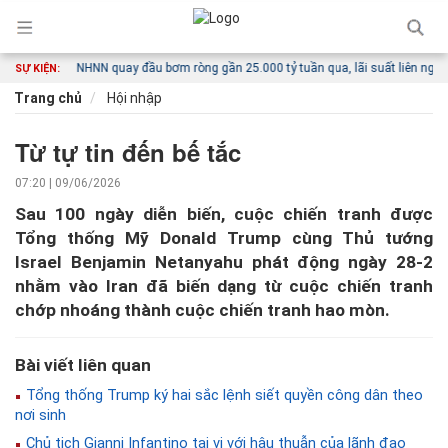
õ nét
NHNN quay đầu bơm ròng gần 25.000 tỷ tuần qua, lãi suất liên ngân hàng 
SỰ KIỆN:
Trang chủ
Hội nhập
Từ tự tin đến bế tắc
07:20 | 09/06/2026
Sau 100 ngày diễn biến, cuộc chiến tranh được
Tổng thống Mỹ Donald Trump cùng Thủ tướng
Israel Benjamin Netanyahu phát động ngày 28-2
nhằm vào Iran đã biến dạng từ cuộc chiến tranh
chớp nhoáng thành cuộc chiến tranh hao mòn.
Bài viết liên quan
Tổng thống Trump ký hai sắc lệnh siết quyền công dân theo
nơi sinh
Chủ tịch Gianni Infantino tại vị với hậu thuẫn của lãnh đạo