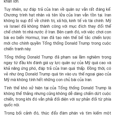
khăn lớn.
Tuy nhiên, sự đáp trả của Iran về quân sự vẫn rất đáng kể.
Chương trình hạt nhân và tên lửa của Iran vẫn tồn tại. Iran
không bị sụp đổ về chính trị, xã hội, kinh tế và tài chính. Mỹ
và Israel đã không thành công với mục đích thay đổi thể
chế chính trị nhà nước ở Iran. Bên cạnh đó, với việc chơi con
bài eo biển Hormuz, Iran đã tạo nên thế bế tắc chiến lược
mới cho chính quyền Tổng thống Donald Trump trong cuộc
chiến tranh này.
Tổng thống Donald Trump đã phạm sai lầm nghiêm trọng
ngay từ đầu khi đánh giá uy lực quân sự của Mỹ quá cao và
khả năng ứng phó, đáp trả của Iran quá thấp. Đồng thời, có
vẻ như ông Donald Trump quá tin vào ưu thế ngoại giao của
Mỹ mà không tính hết những con chủ bài của Iran.
Tình thế khó xử hiện tại của Tổng thống Donald Trump là
không thể thắng nhưng cũng không dễ dàng chấm dứt cuộc
chiến, trong khi đó vẫn phải đối diện với sự phản đối từ phía
quốc nội.
Trong bối cảnh đó, thúc đẩy đàm phán và tìm kiếm một