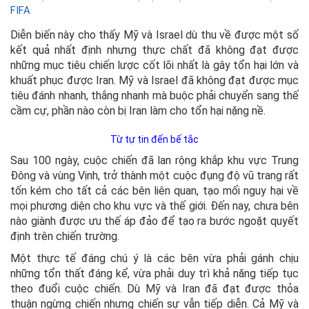
FIFA
Diễn biến này cho thấy Mỹ và Israel dù thu về được một số
kết quả nhất định nhưng thực chất đã không đạt được
những mục tiêu chiến lược cốt lõi nhất là gây tổn hại lớn và
khuất phục được Iran. Mỹ và Israel đã không đạt được mục
tiêu đánh nhanh, thắng nhanh mà buộc phải chuyển sang thế
cầm cự, phần nào còn bị Iran làm cho tổn hại nặng nề.
Từ tự tin đến bế tắc
Sau 100 ngày, cuộc chiến đã lan rộng khắp khu vực Trung
Đông và vùng Vịnh, trở thành một cuộc đụng độ vũ trang rất
tốn kém cho tất cả các bên liên quan, tạo mối nguy hại về
mọi phương diện cho khu vực và thế giới. Đến nay, chưa bên
nào giành được ưu thế áp đảo để tạo ra bước ngoặt quyết
định trên chiến trường.
Một thực tế đáng chú ý là các bên vừa phải gánh chịu
những tổn thất đáng kể, vừa phải duy trì khả năng tiếp tục
theo đuổi cuộc chiến. Dù Mỹ và Iran đã đạt được thỏa
thuận ngừng chiến nhưng chiến sự vẫn tiếp diễn. Cả Mỹ và