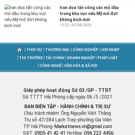
Iran dọa tấn công các mỏ dầu
trong khu vực nếu Mỹ mở đợt
không kích mới
15:52 | 02/08/2026
|
|
|
|
THỜI SỰ
THƯƠNG MẠI
CÔNG NGHIỆP
HỘI NHẬP
|
|
|
|
THỊ TRƯỜNG
TÀI CHÍNH
DOANH NGHIỆP
PHÁP LUẬT
|
|
CÔNG NGHỆ
VĂN HÓA & XÃ HỘI
Giấy phép hoạt động Số 03 /GP - TTĐT
Sở TTTT Hải Phòng cấp ngày 06 /5 /2021
BAN BIÊN TẬP - HÀNH CHÍNH & TRỊ SỰ
Chịu trách nhiệm: Ông Nguyễn Việt Thắng
Trụ sở 47/384 Lạch Tray-phường Gia Viên
TP. Hải Phòng-
M
arketnews.vn@gmail.com
SĐT:
0905 41 42 41
Hotline:
096 222 4456