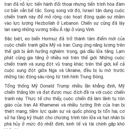
Iran đã nỗ lực tiến hành đối thoại nhưng tiến trình hòa đàm
cơ bản vẫn bế tắc. Song song với đó, Israel tận dụng cuộc
chiến tranh này để mở rộng các hoạt động quân sự nhằm
vào lực lượng Hezbollah ở Lebanon. Chiến sự cũng đã lây
lan sang những vương triều Ả rập ở vùng Vịnh.
Đặc biệt, eo biển Hormuz đã trở thành tâm điểm mới của
cuộc chiến tranh giữa Mỹ và Iran. Cung ứng năng lượng trên
thế giới bị ảnh hưởng nghiêm trọng, giá dầu lửa tăng. Lạm
phát cũng gia tăng ở nhiều nơi trên thế giới. Những cuộc
chiến tranh và xung đột vũ trang khác trên thế giới, kể cả
cuộc xung đột giữa Nga và Ukraine, đều bị lu mờ trước
những tác động sâu rộng từ tình hình Trung Đông.
Tổng thống Mỹ Donald Trump nhiều lần khẳng định, Mỹ
chiến thắng lớn và đạt được mục đích đề ra với cuộc chiến
tranh này. Thực tế cho thấy, cuộc chiến đã làm lãnh tụ tôn
giáo của Iran Ali Khamenei và nhiều tướng lĩnh của Iran bị
thiệt mạng; tiềm lực quân sự và quốc phòng bị tổn hại; cơ
sở hạ tầng kỹ thuật cho chương trình tên lửa và hạt nhân bị
phá hủy ở mức độ nhất định; kinh tế và tài chính gặp khó