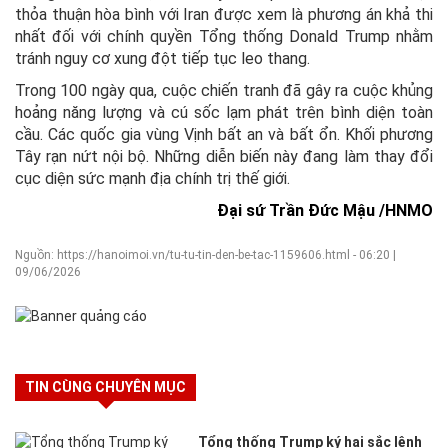
thỏa thuận hòa bình với Iran được xem là phương án khả thi
nhất đối với chính quyền Tổng thống Donald Trump nhằm
tránh nguy cơ xung đột tiếp tục leo thang.
Trong 100 ngày qua, cuộc chiến tranh đã gây ra cuộc khủng
hoảng năng lượng và cú sốc lạm phát trên bình diện toàn
cầu. Các quốc gia vùng Vịnh bất an và bất ổn. Khối phương
Tây rạn nứt nội bộ. Những diễn biến này đang làm thay đổi
cục diện sức mạnh địa chính trị thế giới.
Đại sứ Trần Đức Mậu /HNMO
Nguồn: https://hanoimoi.vn/tu-tu-tin-den-be-tac-1159606.html - 06:20 |
09/06/2026
TIN CÙNG CHUYÊN MỤC
Tổng thống Trump ký hai sắc lệnh