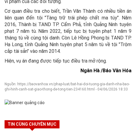
vi phạm của các đối tượng.
Cơ quan điều tra cho biết, Trần Văn Thành có nhiều tiền án
liên quan đến tội "Tàng trữ trái phép chất ma túy". Năm
2016, Thành bị TAND TP. Cẩm Phả, tỉnh Quảng Ninh tuyên
phạt 7 năm tù. Năm 2022, tiếp tục bị tuyên phạt 1 năm 9
tháng tù về cùng tội danh. Còn Lê Hồng Phong bị TAND TP.
Hạ Long, tỉnh Quảng Ninh tuyên phạt 5 năm tù về tội "Trộm
cắp tài sản" vào năm 2014.
Hiện, vụ án đang được tiếp tục điều tra mở rộng.
Ngân Hà /Báo Văn Hóa
Nguồn: https://baovanhoa.vn/phap-luat/bat-hai-doi-tuong-gia-danh-nha-bao-
ghi-hinh-canh-sat-giao-thong-de-tong-tien-234160.html - 04/06/2026 18:33
TIN CÙNG CHUYÊN MỤC