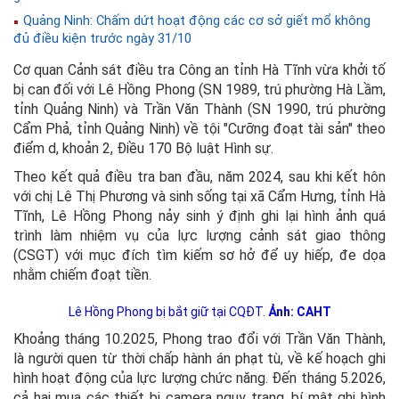
Quảng Ninh: Chấm dứt hoạt động các cơ sở giết mổ không
đủ điều kiện trước ngày 31/10
Cơ quan Cảnh sát điều tra Công an tỉnh Hà Tĩnh vừa khởi tố
bị can đối với Lê Hồng Phong (SN 1989, trú phường Hà Lầm,
tỉnh Quảng Ninh) và Trần Văn Thành (SN 1990, trú phường
Cẩm Phả, tỉnh Quảng Ninh) về tội "Cưỡng đoạt tài sản" theo
điểm d, khoản 2, Điều 170 Bộ luật Hình sự.
Theo kết quả điều tra ban đầu, năm 2024, sau khi kết hôn
với chị Lê Thị Phương và sinh sống tại xã Cẩm Hưng, tỉnh Hà
Tĩnh, Lê Hồng Phong nảy sinh ý định ghi lại hình ảnh quá
trình làm nhiệm vụ của lực lượng cảnh sát giao thông
(CSGT) với mục đích tìm kiếm sơ hở để uy hiếp, đe dọa
nhằm chiếm đoạt tiền.
Lê Hồng Phong bị bắt giữ tại CQĐT.
Ảnh: CAHT
Khoảng tháng 10.2025, Phong trao đổi với Trần Văn Thành,
là người quen từ thời chấp hành án phạt tù, về kế hoạch ghi
hình hoạt động của lực lượng chức năng. Đến tháng 5.2026,
cả hai mua các thiết bị camera ngụy trang, bí mật ghi hình