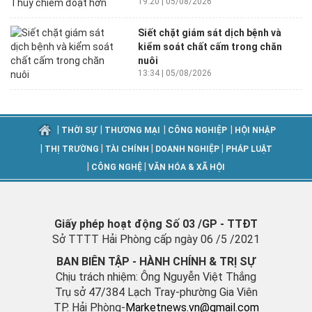
19:20 | 05/08/2026
Siết chặt giám sát dịch bệnh và
kiểm soát chất cấm trong chăn
nuôi
13:34 | 05/08/2026
|
|
|
|
THỜI SỰ
THƯƠNG MẠI
CÔNG NGHIỆP
HỘI NHẬP
|
|
|
|
THỊ TRƯỜNG
TÀI CHÍNH
DOANH NGHIỆP
PHÁP LUẬT
|
|
CÔNG NGHỆ
VĂN HÓA & XÃ HỘI
Giấy phép hoạt động Số 03 /GP - TTĐT
Sở TTTT Hải Phòng cấp ngày 06 /5 /2021
BAN BIÊN TẬP - HÀNH CHÍNH & TRỊ SỰ
Chịu trách nhiệm: Ông Nguyễn Việt Thắng
Trụ sở 47/384 Lạch Tray-phường Gia Viên
TP. Hải Phòng-
M
arketnews.vn@gmail.com