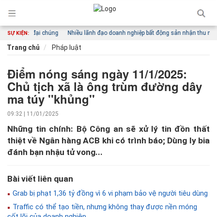
 công ty đại chúng
Nhiều lãnh đạo doanh nghiệp bất động sản nhận thu nhập kh
SỰ KIỆN:
Trang chủ
Pháp luật
Điểm nóng sáng ngày 11/1/2025:
Chủ tịch xã là ông trùm đường dây
ma túy ''khủng''
09:32 | 11/01/2025
Những tin chính: Bộ Công an sẽ xử lý tin đồn thất
thiệt về Ngân hàng ACB khi có trình báo; Dùng ly bia
đánh bạn nhậu tử vong...
Bài viết liên quan
Grab bị phạt 1,36 tỷ đồng vì 6 vi phạm bảo vệ người tiêu dùng
Traffic có thể tạo tiền, nhưng không thay được nền móng
cốt lõi của doanh nghiệp