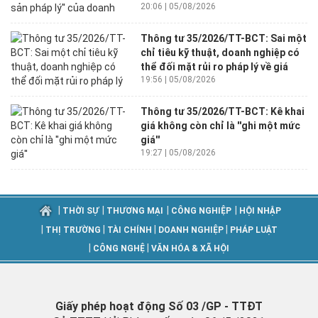
20:06 | 05/08/2026
Thông tư 35/2026/TT-BCT: Sai một
chỉ tiêu kỹ thuật, doanh nghiệp có
thể đối mặt rủi ro pháp lý về giá
19:56 | 05/08/2026
Thông tư 35/2026/TT-BCT: Kê khai
giá không còn chỉ là ''ghi một mức
giá''
19:27 | 05/08/2026
|
|
|
|
THỜI SỰ
THƯƠNG MẠI
CÔNG NGHIỆP
HỘI NHẬP
|
|
|
|
THỊ TRƯỜNG
TÀI CHÍNH
DOANH NGHIỆP
PHÁP LUẬT
|
|
CÔNG NGHỆ
VĂN HÓA & XÃ HỘI
Giấy phép hoạt động Số 03 /GP - TTĐT