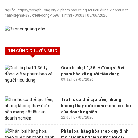
Nguồn: https://congthuong.vn/vi-pham-bao-ve-nguoi-tieu-dung-xiaomi-viet-
nam-bi-phat-290-trieu-dong-459611.html - 09:02 | 03/06/2026
TIN CÙNG CHUYÊN MỤC
Grab bị phạt 1,36 tỷ đồng vì 6 vi
phạm bảo vệ người tiêu dùng
09:32 | 09/08/2026
Traffic có thể tạo tiền, nhưng
không thay được nền móng cốt lõi
của doanh nghiệp
22:05 | 07/08/2026
Phân loại hàng hóa theo quy định
mới: Doanh nghiệp được lợi gì?