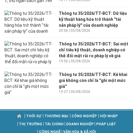
10:17 | 06/08/2026
Thông tư 35/2026/TT-BCT: Dữ liệu
kỹ thuật hàng hóa trở thành ''tài
sản pháp lý'' của doanh nghiệp
20:06 | 05/08/2026
Thông tư 35/2026/TT-BCT: Sai một
chỉ tiêu kỹ thuật, doanh nghiệp có
thể đối mặt rủi ro pháp lý về giá
19:56 | 05/08/2026
Thông tư 35/2026/TT-BCT: Kê khai
giá không còn chỉ là ''ghi một mức
giá''
19:27 | 05/08/2026
|
|
|
|
THỜI SỰ
THƯƠNG MẠI
CÔNG NGHIỆP
HỘI NHẬP
|
|
|
|
THỊ TRƯỜNG
TÀI CHÍNH
DOANH NGHIỆP
PHÁP LUẬT
|
|
CÔNG NGHỆ
VĂN HÓA & XÃ HỘI