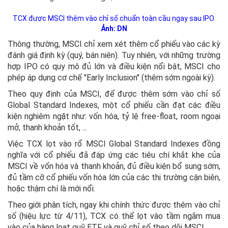
TCX được MSCI thêm vào chỉ số chuẩn toàn cầu ngay sau IPO.
Ảnh: DN
Thông thường, MSCI chỉ xem xét thêm cổ phiếu vào các kỳ
đánh giá định kỳ (quý, bán niên). Tuy nhiên, với những trường
hợp IPO có quy mô đủ lớn và điều kiện nổi bật, MSCI cho
phép áp dụng cơ chế "Early Inclusion" (thêm sớm ngoài kỳ).
Theo quy định của MSCI, để được thêm sớm vào chỉ số
Global Standard Indexes, một cổ phiếu cần đạt các điều
kiện nghiêm ngặt như: vốn hóa, tỷ lệ free-float, room ngoại
mở, thanh khoản tốt, ...
Việc TCX lọt vào rổ MSCI Global Standard Indexes đồng
nghĩa với cổ phiếu đã đáp ứng các tiêu chí khắt khe của
MSCI về vốn hóa và thanh khoản, đủ điều kiện bổ sung sớm,
đủ tầm cỡ cổ phiếu vốn hóa lớn của các thị trường cận biên,
hoặc thậm chí là mới nổi.
Theo giới phân tích, ngay khi chính thức được thêm vào chỉ
số (hiệu lực từ 4/11), TCX có thể lọt vào tầm ngắm mua
vào của hàng loạt quỹ ETF và quỹ chỉ số theo dõi MSCI.