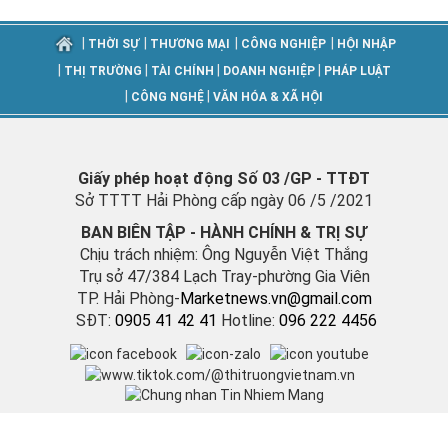
|
|
|
|
THỜI SỰ
THƯƠNG MẠI
CÔNG NGHIỆP
HỘI NHẬP
|
|
|
|
THỊ TRƯỜNG
TÀI CHÍNH
DOANH NGHIỆP
PHÁP LUẬT
|
|
CÔNG NGHỆ
VĂN HÓA & XÃ HỘI
Giấy phép hoạt động Số 03 /GP - TTĐT
Sở TTTT Hải Phòng cấp ngày 06 /5 /2021
BAN BIÊN TẬP - HÀNH CHÍNH & TRỊ SỰ
Chịu trách nhiệm: Ông Nguyễn Việt Thắng
Trụ sở 47/384 Lạch Tray-phường Gia Viên
TP. Hải Phòng-
M
arketnews.vn@gmail.com
SĐT:
0905 41 42 41
Hotline:
096 222 4456
Vận hành bởi Công ty TNHH Bản tin Thị trường Việt Nam