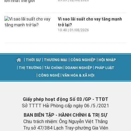
09:59 | 02/08/2026
Vì sao lãi suất cho vay tăng mạnh
trở lại?
10:40 | 01/08/2026
|
|
|
|
THỜI SỰ
THƯƠNG MẠI
CÔNG NGHIỆP
HỘI NHẬP
|
|
|
|
THỊ TRƯỜNG
TÀI CHÍNH
DOANH NGHIỆP
PHÁP LUẬT
|
|
CÔNG NGHỆ
VĂN HÓA & XÃ HỘI
Giấy phép hoạt động Số 03 /GP - TTĐT
Sở TTTT Hải Phòng cấp ngày 06 /5 /2021
BAN BIÊN TẬP - HÀNH CHÍNH & TRỊ SỰ
Chịu trách nhiệm: Ông Nguyễn Việt Thắng
Trụ sở 47/384 Lạch Tray-phường Gia Viên