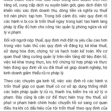
tảng số, cung cấp dịch vụ xuyên biên giới, giao dịch điện tử
khiến việc xác định doanh thu, dòng tiền và nghĩa vụ thuế
trở nên phức tạp hơn. Trong bối cảnh đó, việc quy định rõ
các hành vi bị coi là trốn thuế ngay trong luật tạo hành lang
pháp lý đầy đủ hơn cho công tác quản lý, phòng ngừa và xử
lý vi phạm.
Đối với người nộp thuế, quy định mới đặt ra yêu cầu cao hơn
trong việc tuân thủ các quy định về đăng ký, kê khai thuế,
sử dụng hóa đơn, chứng từ và hạch toán kế toán. Khi cơ
quan thuế tăng cường quản lý trên nền tảng dữ liệu điện tử,
việc kê khai trung thực, lưu trữ chứng từ hợp pháp và thực
hiện đúng quy định về ưu đãi thuế sẽ giúp doanh nghiệp, hộ
kinh doanh giảm thiểu rủi ro pháp lý.
Theo các chuyên gia kinh tế, việc xác định rõ các hành vi
trốn thuế giúp cơ quan thuế có cơ sở áp dụng thống nhất
các biện pháp quản lý rủi ro, thanh tra, kiểm tra và xử lý vi
phạm. Đây cũng là căn cứ để thực hiện truy thu thuế, xử
phạt vi phạm hành chính hoặc chuyển hồ sơ sang cơ quan
điều tra khi có dấu hiệu của tội trốn thuế theo quy định của