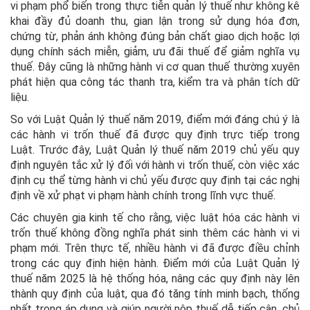
vi phạm phổ biến trong thực tiễn quản lý thuế như không kê
khai đầy đủ doanh thu, gian lận trong sử dụng hóa đơn,
chứng từ, phản ánh không đúng bản chất giao dịch hoặc lợi
dụng chính sách miễn, giảm, ưu đãi thuế để giảm nghĩa vụ
thuế. Đây cũng là những hành vi cơ quan thuế thường xuyên
phát hiện qua công tác thanh tra, kiểm tra và phân tích dữ
liệu.
So với Luật Quản lý thuế năm 2019, điểm mới đáng chú ý là
các hành vi trốn thuế đã được quy định trực tiếp trong
Luật. Trước đây, Luật Quản lý thuế năm 2019 chủ yếu quy
định nguyên tắc xử lý đối với hành vi trốn thuế, còn việc xác
định cụ thể từng hành vi chủ yếu được quy định tại các nghị
định về xử phạt vi phạm hành chính trong lĩnh vực thuế.
Các chuyên gia kinh tế cho rằng, việc luật hóa các hành vi
trốn thuế không đồng nghĩa phát sinh thêm các hành vi vi
phạm mới. Trên thực tế, nhiều hành vi đã được điều chỉnh
trong các quy định hiện hành. Điểm mới của Luật Quản lý
thuế năm 2025 là hệ thống hóa, nâng các quy định này lên
thành quy định của luật, qua đó tăng tính minh bạch, thống
nhất trong áp dụng và giúp người nộp thuế dễ tiếp cận, chủ