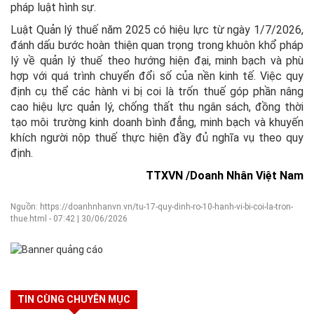
pháp luật hình sự.
Luật Quản lý thuế năm 2025 có hiệu lực từ ngày 1/7/2026,
đánh dấu bước hoàn thiện quan trọng trong khuôn khổ pháp
lý về quản lý thuế theo hướng hiện đại, minh bạch và phù
hợp với quá trình chuyển đổi số của nền kinh tế. Việc quy
định cụ thể các hành vi bị coi là trốn thuế góp phần nâng
cao hiệu lực quản lý, chống thất thu ngân sách, đồng thời
tạo môi trường kinh doanh bình đẳng, minh bạch và khuyến
khích người nộp thuế thực hiện đầy đủ nghĩa vụ theo quy
định.
TTXVN /Doanh Nhân Việt Nam
Nguồn: https://doanhnhanvn.vn/tu-17-quy-dinh-ro-10-hanh-vi-bi-coi-la-tron-
thue.html - 07:42 | 30/06/2026
TIN CÙNG CHUYÊN MỤC