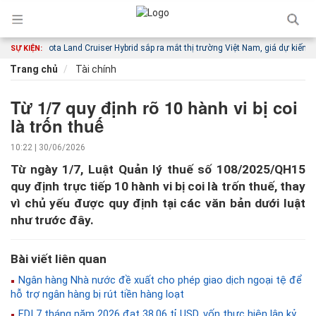
Toyota Land Cruiser Hybrid sắp ra mắt thị trường Việt Nam, giá dự kiến từ 4,6 tỷ
SỰ KIỆN:
Trang chủ
Tài chính
Từ 1/7 quy định rõ 10 hành vi bị coi
là trốn thuế
10:22 | 30/06/2026
Từ ngày 1/7, Luật Quản lý thuế số 108/2025/QH15
quy định trực tiếp 10 hành vi bị coi là trốn thuế, thay
vì chủ yếu được quy định tại các văn bản dưới luật
như trước đây.
Bài viết liên quan
Ngân hàng Nhà nước đề xuất cho phép giao dịch ngoại tệ để
hỗ trợ ngân hàng bị rút tiền hàng loạt
FDI 7 tháng năm 2026 đạt 38,06 tỉ USD, vốn thực hiện lập kỷ