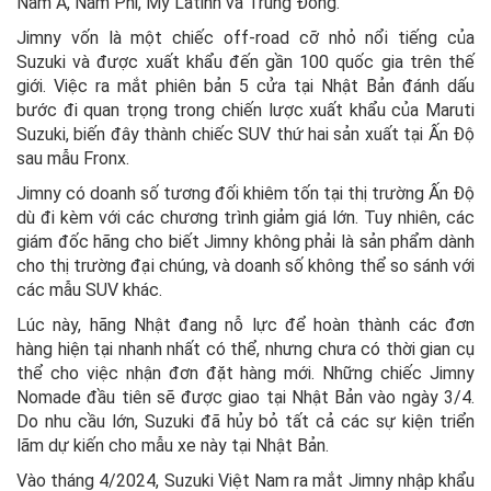
Nam Á, Nam Phi, Mỹ Latinh và Trung Đông.
Jimny vốn là một chiếc off-road cỡ nhỏ nổi tiếng của
Suzuki và được xuất khẩu đến gần 100 quốc gia trên thế
giới. Việc ra mắt phiên bản 5 cửa tại Nhật Bản đánh dấu
bước đi quan trọng trong chiến lược xuất khẩu của Maruti
Suzuki, biến đây thành chiếc SUV thứ hai sản xuất tại Ấn Độ
sau mẫu Fronx.
Jimny có doanh số tương đối khiêm tốn tại thị trường Ấn Độ
dù đi kèm với các chương trình giảm giá lớn. Tuy nhiên, các
giám đốc hãng cho biết Jimny không phải là sản phẩm dành
cho thị trường đại chúng, và doanh số không thể so sánh với
các mẫu SUV khác.
Lúc này, hãng Nhật đang nỗ lực để hoàn thành các đơn
hàng hiện tại nhanh nhất có thể, nhưng chưa có thời gian cụ
thể cho việc nhận đơn đặt hàng mới. Những chiếc Jimny
Nomade đầu tiên sẽ được giao tại Nhật Bản vào ngày 3/4.
Do nhu cầu lớn, Suzuki đã hủy bỏ tất cả các sự kiện triển
lãm dự kiến cho mẫu xe này tại Nhật Bản.
Vào tháng 4/2024, Suzuki Việt Nam ra mắt Jimny nhập khẩu