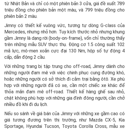
từ Nhật Bản và chỉ có một phiên bản 3 cửa, giá đề xuất 789
triệu đồng cho phiên bản một màu, và 799 triệu đồng cho
phiên bản 2 màu.
Jimny có thiết kế vuông vức, tương tự dòng G-class của
Mercedes, nhưng nhỏ hơn. Tuy kích thước nhỏ nhưng khung
gầm Jimny là dạng rời (body-on-frame), vốn chỉ thường thấy
trên những mẫu SUV thực thụ. Động cơ 1.5 công suất 102
mã lực, mô-men xoắn cực đại 130 Nm, hộp số tự động 4
cấp, dẫn động 2 cầu.
Với những trang bị tập trung cho off-road, Jimny dành cho
những người đam mê với việc chinh phục cung đường khó,
hoặc những người có sở thích đi cắm trại bằng ôtô. Xe phù
hợp với những người đã có xe, cần một chiếc xe khác để
thỏa mãn đam mê off-road. Thiết kế hàng ghế sau nhỏ,
chật không phù hợp với những gia đình đông người, cần chở
nhiều đồ khi đi du lịch.
Nếu so sánh về giá bán của Jimny với những xe gầm cao có
giá tương đương trên thị trường, như Mazda CX-5, Kia
Sportage, Hyundai Tucson, Toyota Corolla Cross, mẫu xe