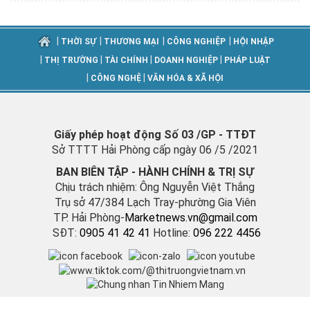
|
|
|
|
THỜI SỰ
THƯƠNG MẠI
CÔNG NGHIỆP
HỘI NHẬP
|
|
|
|
THỊ TRƯỜNG
TÀI CHÍNH
DOANH NGHIỆP
PHÁP LUẬT
|
|
CÔNG NGHỆ
VĂN HÓA & XÃ HỘI
Giấy phép hoạt động Số 03 /GP - TTĐT
Sở TTTT Hải Phòng cấp ngày 06 /5 /2021
BAN BIÊN TẬP - HÀNH CHÍNH & TRỊ SỰ
Chịu trách nhiệm: Ông Nguyễn Việt Thắng
Trụ sở 47/384 Lạch Tray-phường Gia Viên
TP. Hải Phòng-
M
arketnews.vn@gmail.com
SĐT:
0905 41 42 41
Hotline:
096 222 4456