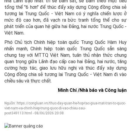
nhà Lãnh đạo nhất trí sẽ bám sát, sẽ bám theo mục tiêu
tổng thể "6 hơn" để thúc đẩy xây dựng Cộng đồng chia sẻ
tương lai Trung Quốc - Việt Nam có ý nghĩa chiến lược ở
mức độ cao hơn, đã vạch ra bức tranh tổng thể cho sự
phát triển của quan hệ giữa hai Đảng, hai nước Trung Quốc -
Việt Nam.
Phó Chủ tịch Chính hiệp toàn quốc Trung Quốc Hàm Huy
nhấn mạnh, Chính hiệp toàn quốc Trung Quốc sẵn sàng
chung tay với MTTQ Việt Nam, tuân thủ nhận thức chung
quan trọng giữa Lãnh đạo cấp cao hai Đảng, hai nước, tăng
cường hợp tác, giao lưu hữu nghị và thúc đẩy xây dựng
Cộng đồng chia sẻ tương lai Trung Quốc - Việt Nam đi vào
chiều sâu và thực chất.
Minh Chí /Nhà báo và Công luận
Nguồn: https://congluan.vn/thuc-day-quan-he-hop-tac-giua-mat-tran-to-quoc-
viet-nam-va-chinh-hiep-trung-quoc-di-vao-chieu-sau-
post349113.html - 08/06/2026 20:08