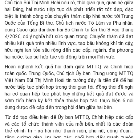
Chủ tịch Bùi Thị Minh Hoài nêu rõ, thời gian qua, quan hệ giữa
hai Đảng, hai nước tiếp tục đà phát triển rất tốt đẹp, đặc
biệt là thành công của chuyến thăm cấp Nhà nước tới Trung
Quốc của Tổng Bí thư, Chủ tịch nước Tô Lâm và Phu nhân,
cùng Cuộc gặp đại diện hai Bộ Chính trị lần thứ 8 vào tháng
4/2026, có ý nghĩa hết sức quan trọng. Chuyến thăm đã đạt
nhiều kết quả trên nhiều lĩnh vực, tạo bầu không khí tin cậy,
hữu nghị lan tỏa sâu rộng đến các cấp, ngành, địa phương
hai nước, tạo sự hợp tác sôi động trên mọi lĩnh vực.
Hoan nghênh kết quả hội đàm giữa MTTQ và Chính hiệp
toàn quốc Trung Quốc, Chủ tịch Ủy ban Trung ương MTTQ
Việt Nam Bùi Thị Minh Hoài tin tưởng đây là tiền đề để hai
nước tiếp tục phối hợp trong thời gian tới; đồng thời đề nghị
hai cơ quan tiếp tục phát huy những kết quả đạt được và
sớm tiến hành ký kết thỏa thuận hợp tác thực hiện 6 nội
dung được đề cập đến trong hội đàm giữa hai bên.
Từ đó tạo điều kiện để Ủy ban MTTQ, Chính hiệp các cấp
và các tổ chức thành viên của mỗi bên, nhất là các đoàn
thể chính trị - xã hội như thanh niên, phụ nữ, công đoàn...
tăng cường giao lưu hợp tác; phối hợp đẩy mạnh tuyên