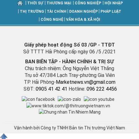
|
|
|
|
THỜI SỰ
THƯƠNG MẠI
CÔNG NGHIỆP
HỘI NHẬP
|
|
|
|
THỊ TRƯỜNG
TÀI CHÍNH
DOANH NGHIỆP
PHÁP LUẬT
|
|
CÔNG NGHỆ
VĂN HÓA & XÃ HỘI
Giấy phép hoạt động Số 03 /GP - TTĐT
Sở TTTT Hải Phòng cấp ngày 06 /5 /2021
BAN BIÊN TẬP - HÀNH CHÍNH & TRỊ SỰ
Chịu trách nhiệm: Ông Nguyễn Việt Thắng
Trụ sở 47/384 Lạch Tray-phường Gia Viên
TP. Hải Phòng-
M
arketnews.vn@gmail.com
SĐT:
0905 41 42 41
Hotline:
096 222 4456
Vận hành bởi Công ty TNHH Bản tin Thị trường Việt Nam