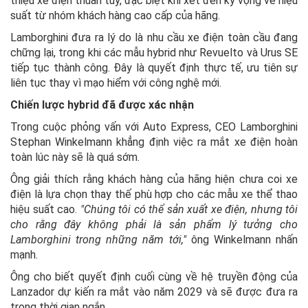
thiệu xe điện thuần túy, đặc biệt khi xét đến kỳ vọng về hiệu
suất từ nhóm khách hàng cao cấp của hãng.
Lamborghini đưa ra lý do là nhu cầu xe điện toàn cầu đang
chững lại, trong khi các mẫu hybrid như Revuelto và Urus SE
tiếp tục thành công. Đây là quyết định thực tế, ưu tiên sự
liên tục thay vì mạo hiểm với công nghệ mới.
Chiến lược hybrid đã được xác nhận
Trong cuộc phỏng vấn với Auto Express, CEO Lamborghini
Stephan Winkelmann khẳng định việc ra mắt xe điện hoàn
toàn lúc này sẽ là quá sớm.
Ông giải thích rằng khách hàng của hãng hiện chưa coi xe
điện là lựa chọn thay thế phù hợp cho các mẫu xe thể thao
hiệu suất cao.
"Chúng tôi có thể sản xuất xe điện, nhưng tôi
cho rằng đây không phải là sản phẩm lý tưởng cho
Lamborghini trong những năm tới,"
ông Winkelmann nhấn
mạnh.
Ông cho biết quyết định cuối cùng về hệ truyền động của
Lanzador dự kiến ra mắt vào năm 2029 và sẽ được đưa ra
trong thời gian ngắn.