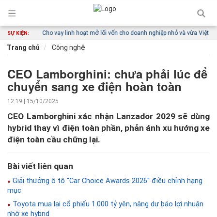
nội địa
Cho vay linh hoạt mở lối vốn cho doanh nghiệp nhỏ và vừa Việt Nam
SỰ KIỆN:
Trang chủ
Công nghệ
CEO Lamborghini: chưa phải lúc để
chuyển sang xe điện hoàn toàn
12:19 | 15/10/2025
CEO Lamborghini xác nhận Lanzador 2029 sẽ dùng
hybrid thay vì điện toàn phần, phản ánh xu hướng xe
điện toàn cầu chững lại.
Bài viết liên quan
Giải thưởng ô tô ''Car Choice Awards 2026'' điều chỉnh hạng
mục
Toyota mua lại cổ phiếu 1.000 tỷ yên, nâng dự báo lợi nhuận
nhờ xe hybrid