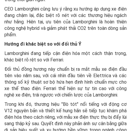
CEO Lamborghini cũng lưu ý rằng xu hướng áp dụng xe điện
đang chậm lại, đặc biệt rõ nét với các thương hiệu ngách
như hãng. Hiện tại, ưu tiên của Lamborghini là hoàn thiện
công nghệ hybrid và giảm phát thải CO2 trên toàn dòng sản
phẩm.
Hướng đi khác biệt so với đối thủ Ý
Lamborghini đang tiếp cận điện hóa một cách thận trọng,
khác biệt rõ rệt so với Ferrari.
Đối thủ đồng hương này chuẩn bị ra mắt mẫu xe điện đầu
tiên vào năm sau, với cái nhìn đầu tiên về Elettrica và các
thông số kỹ thuật sơ bộ hứa hẹn định hình chuẩn mực cho
xe thể thao điện. Ferrari thể hiện sự tự tin cao với công
nghệ xe điện, trái ngược với chiến lược của Lamborghini.
Trong khi đó, thương hiệu "Bò tót" nổi tiếng với động cơ
V12 nguyên bản và thiết kế hung hãn sẽ tiếp tục khám phá
điện hóa theo cách riêng, với mẫu xe điện thực thụ bị đẩy lùi
sang thập kỷ sau. Quyết định này phản ánh sự cân bằng giữa
di sản hiệu suất và xu hướng bền vững trong ngành công