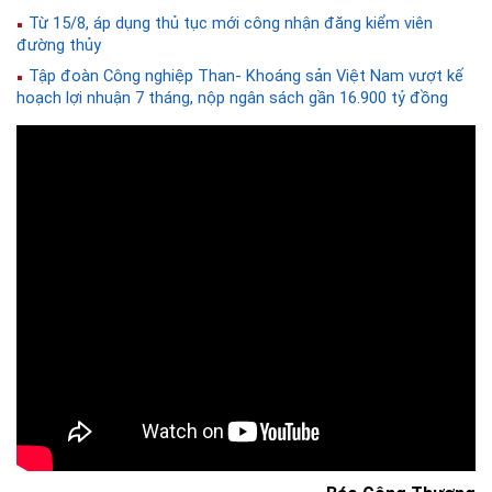
Từ 15/8, áp dụng thủ tục mới công nhận đăng kiểm viên
đường thủy
Tập đoàn Công nghiệp Than- Khoáng sản Việt Nam vượt kế
hoạch lợi nhuận 7 tháng, nộp ngân sách gần 16.900 tỷ đồng