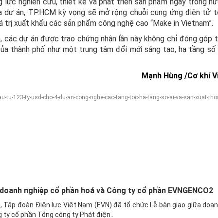
lực nghiên cứu, thiết kế và phát triển sản phẩm ngay trong nư
ua dự án, TP.HCM kỳ vọng sẽ mở rộng chuỗi cung ứng điện tử t
giá trị xuất khẩu các sản phẩm công nghệ cao “Make in Vietnam”.
h, các dự án được trao chứng nhận lần này không chỉ đóng góp t
của thành phố như một trung tâm đổi mới sáng tạo, hạ tầng số
Mạnh Hùng /
Cơ khí 
-tu-123-ty-usd-cho-4-du-an-cong-nghe-cao-tang-toc-ha-tang-so-ai-va-san-xuat-tho
a doanh nghiệp cổ phần hoá và Công ty cổ phần EVNGENCO2
ội, Tập đoàn Điện lực Việt Nam (EVN) đã tổ chức Lễ bàn giao giữa doa
 ty cổ phần Tổng công ty Phát điện..