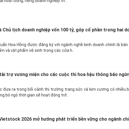
lại hoạt động; riêng doanh nghiệp th..
 Chủ tịch doanh nghiệp vốn 100 tỷ, góp cổ phần trong hai d
uấn Hoa Hồng được đăng ký với ngành nghề kinh doanh chính là bán 
ẩm và vật phẩm vệ sinh trong các cửa h..
ài trợ vương miện cho các cuộc thi hoa hậu thông báo ngừ
 đưa ra trong bối cảnh thị trường trang sức và kim cương có nhiều 
g bỏ ngỏ thời gian sẽ hoạt động trở..
Vietstock 2026 mở hướng phát triển bền vững cho ngành ch