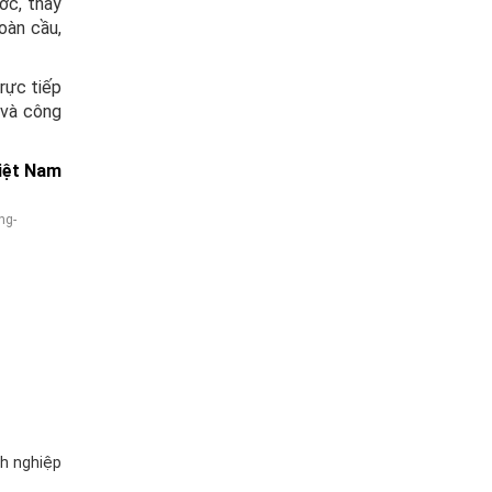
ớc, thay
oàn cầu,
rực tiếp
 và công
Việt Nam
ng-
nh nghiệp