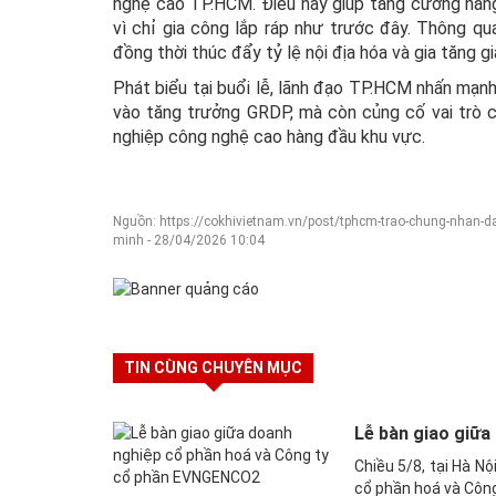
nghệ cao TP.HCM. Điều này giúp tăng cường năng 
vì chỉ gia công lắp ráp như trước đây. Thông q
đồng thời thúc đẩy tỷ lệ nội địa hóa và gia tăng 
Phát biểu tại buổi lễ, lãnh đạo TP.HCM nhấn mạn
vào tăng trưởng GRDP, mà còn củng cố vai trò 
nghiệp công nghệ cao hàng đầu khu vực.
Nguồn: https://cokhivietnam.vn/post/tphcm-trao-chung-nhan-dau
minh - 28/04/2026 10:04
TIN CÙNG CHUYÊN MỤC
Lễ bàn giao giữ
Chiều 5/8, tại Hà N
cổ phần hoá và Công