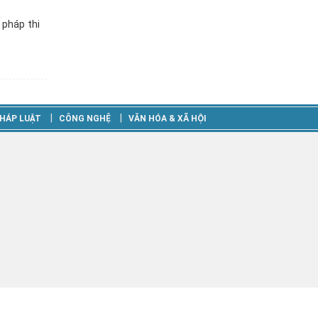
 pháp thi
‎|
‎|
HÁP LUẬT
CÔNG NGHỆ
VĂN HÓA & XÃ HỘI