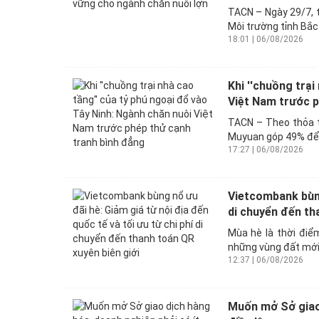
TACN – Ngày 29/7, t
Môi trường tỉnh Bắc
18:01 | 06/08/2026
Khi ''chuồng trại
Việt Nam trước p
TACN – Theo thỏa t
Muyuan góp 49% để 
17:27 | 06/08/2026
Vietcombank bùng 
di chuyển đến tha
Mùa hè là thời điể
những vùng đất mới 
12:37 | 06/08/2026
Muốn mở Sở giao 