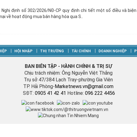
 Nghị định số 302/2026/NĐ-CP quy định chi tiết một số điều và biện
ại về hoạt động mua bán hàng hóa qua S..
‎|
‎|
‎|
‎|
‎|
IỆP
HỘI NHẬP
THỊ TRƯỜNG
TÀI CHÍNH
DOANH NGHIỆP
P
BAN BIÊN TẬP - HÀNH CHÍNH & TRỊ SỰ
Chịu trách nhiệm: Ông Nguyễn Việt Thắng
Trụ sở 47/384 Lạch Tray-phường Gia Viên
TP. Hải Phòng-
M
arketnews.vn@gmail.com
SĐT:
0905 41 42 41
Hotline:
096 222 4456
Vận hành bởi Công ty TNHH Bản tin Thị trường Việt Nam