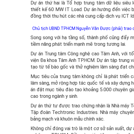
Dự án thứ hai là Tổ hợp trung tâm dữ liệu siê
thiết kế 60 MW IT Load. Dự án hướng đến việc b
đồng thời thu hút các nhà cung cấp dịch vụ ICT lớ
Chủ tịch UBND TPHCM Nguyễn Văn Được (phải) trao c
Song song với hạ tầng số, thành phố cũng đẩy 
tiềm năng phát triển mạnh mẽ trong tương lai.
Dự án Trung tâm Công nghệ cao Tâm Anh, với tổn
viện Đa khoa Tâm Anh TP.HCM. Dự án tập trung vào
tạo từ tế bào gốc và thử nghiệm lâm sàng đạt c
Mục tiêu của trung tâm không chỉ là phát triển
lâm sàng, mở rộng hợp tác quốc tế và xây dựng hệ 
án đặt mục tiêu đào tạo khoảng 5.000 chuyên gia
cao trong ngành y sinh.
Dự án thứ tư được trao chứng nhận là Nhà máy Te
Tập đoàn Techtronic Industries. Nhà máy chuyên s
bảng mạch và khuôn mẫu chính xác.
Không chỉ đóng vai trò là một cơ sở sản xuất, d