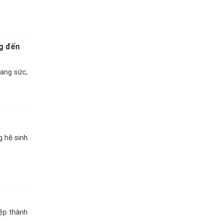
ng đến
rang sức,
g hệ sinh
iệp thành