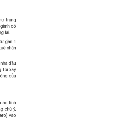
hư trung
ngành có
g lai.
tư gần 1
tuệ nhân
 nhà đầu
 tới xây
hóng của
các lĩnh
g chú ý,
ero) vào