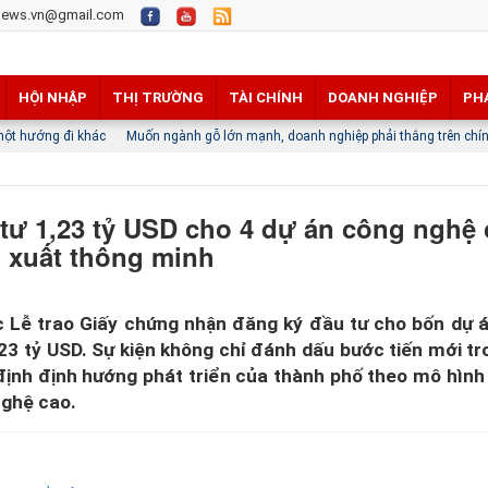
news.vn@gmail.com
HỘI NHẬP
THỊ TRƯỜNG
TÀI CHÍNH
DOANH NGHIỆP
PH
Muốn ngành gỗ lớn mạnh, doanh nghiệp phải thắng trên chính thị trường nội đ
ư 1,23 tỷ USD cho 4 dự án công nghệ 
n xuất thông minh
c Lễ trao Giấy chứng nhận đăng ký đầu tư cho bốn dự 
,23 tỷ USD. Sự kiện không chỉ đánh dấu bước tiến mới tr
ịnh định hướng phát triển của thành phố theo mô hình 
nghệ cao.