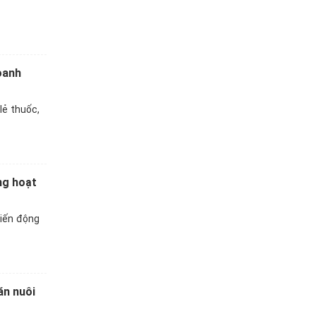
oanh
lẻ thuốc,
ng hoạt
biến động
ăn nuôi