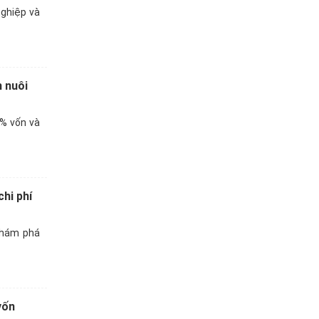
nghiệp và
n nuôi
% vốn và
hi phí
khám phá
vốn