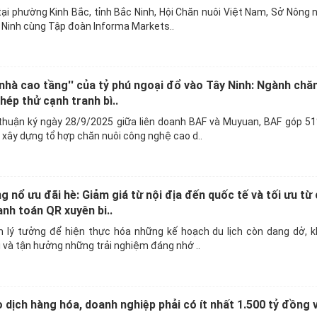
ại phường Kinh Bắc, tỉnh Bắc Ninh, Hội Chăn nuôi Việt Nam, Sở Nông 
 Ninh cùng Tập đoàn Informa Markets..
 nhà cao tầng'' của tỷ phú ngoại đổ vào Tây Ninh: Ngành chă
hép thử cạnh tranh bì..
huận ký ngày 28/9/2025 giữa liên doanh BAF và Muyuan, BAF góp 51
xây dựng tổ hợp chăn nuôi công nghệ cao d..
nổ ưu đãi hè: Giảm giá từ nội địa đến quốc tế và tối ưu từ c
nh toán QR xuyên bi..
m lý tưởng để hiện thực hóa những kế hoạch du lịch còn dang dở, 
và tận hưởng những trải nghiệm đáng nhớ ..
dịch hàng hóa, doanh nghiệp phải có ít nhất 1.500 tỷ đồng 