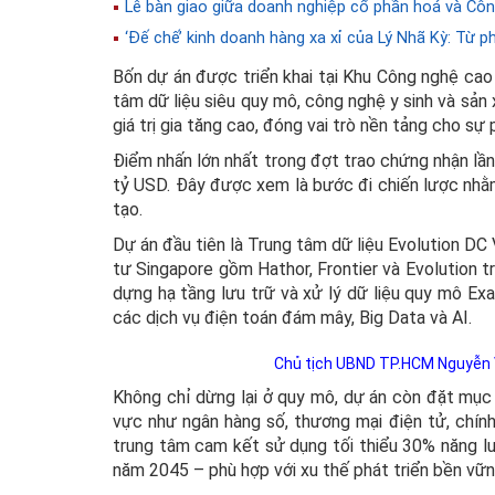
Lễ bàn giao giữa doanh nghiệp cổ phần hoá và C
‘Đế chế’ kinh doanh hàng xa xỉ của Lý Nhã Kỳ: Từ ph
Bốn dự án được triển khai tại Khu Công nghệ cao
tâm dữ liệu siêu quy mô, công nghệ y sinh và sản 
giá trị gia tăng cao, đóng vai trò nền tảng cho sự 
Điểm nhấn lớn nhất trong đợt trao chứng nhận lần 
tỷ USD. Đây được xem là bước đi chiến lược nhằm
tạo.
Dự án đầu tiên là Trung tâm dữ liệu Evolution DC
tư Singapore gồm Hathor, Frontier và Evolution t
dựng hạ tầng lưu trữ và xử lý dữ liệu quy mô Ex
các dịch vụ điện toán đám mây, Big Data và AI.
Chủ tịch UBND TP.HCM Nguyễn
Không chỉ dừng lại ở quy mô, dự án còn đặt mục t
vực như ngân hàng số, thương mại điện tử, chính
trung tâm cam kết sử dụng tối thiểu 30% năng lư
năm 2045 – phù hợp với xu thế phát triển bền vữn