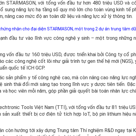
u lớn STARMASON, với tổng vốn đầu tư hơn 480 triệu USD và c
ổ sung năng lực hạ tầng số quy mô lớn cho toàn vùng kinh tế p
n, nâng cao mức độ an toàn dữ liệu và năng lực xử lý thông tin.
hứng nhận cho đại diện STARMASON, một trong 2 dự án trung tâm dữ 
mạnh đầu tư vào lĩnh vực công nghệ y sinh – một trong những 
g vốn đầu tư 160 triệu USD, được triển khai bởi Công ty cổ p
 các công nghệ cốt lõi như giải trình tự gen thế hệ mới (NGS), y
huẩn quốc tế ICH GCP.
 các sản phẩm y tế công nghệ cao, mà còn nâng cao năng lực ng
sinh thái đổi mới sáng tạo trong lĩnh vực y dược tiên tiến. Đặc 
 và học viên mỗi năm, góp phần giải quyết bài toán nhân lực ch
chtronic Tools Việt Nam (TTI), với tổng vốn đầu tư 81 triệu US
ản xuất thiết bị cơ điện tử tích hợp IoT, bộ pin lithium hiệu n
ự án còn hướng tới xây dựng Trung tâm Thí nghiệm R&D ngay tại 