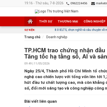
19:16 - Thứ sáu, 7-8-2026
0962224456
market
THỜI SỰ
THƯƠNG MẠI
CÔNG NGHIỆP
8.0 IELTS, chọn nghề và câu chuyện về một hướng đi khác
SỰ KIỆN:
Trang chủ
Doanh nghiệp
TP.HCM trao chứng nhận đầu t
Tăng tốc hạ tầng số, AI và sả
09:49 | 11/05/2026
Ngày 25/4, Thành phố Hồ Chí Minh tổ chứ
nghệ cao chiến lược với tổng vốn lên tới 1
hút đầu tư chất lượng cao, mà còn khẳng đ
số, đổi mới sáng tạo và công nghiệp công 
Bài viết liên quan