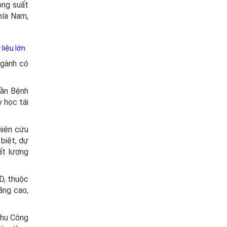
ông suất
hía Nam,
liệu lớn
ngành có
hần Bệnh
 học tái
hiên cứu
biệt, dự
ất lượng
D, thuộc
ăng cao,
Khu Công