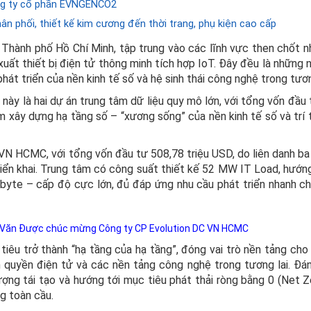
ông ty cổ phần EVNGENCO2
ân phối, thiết kế kim cương đến thời trang, phụ kiện cao cấp
 Thành phố Hồ Chí Minh, tập trung vào các lĩnh vực then chốt n
xuất thiết bị điện tử thông minh tích hợp IoT. Đây đều là những 
phát triển của nền kinh tế số và hệ sinh thái công nghệ trong tươn
này là hai dự án trung tâm dữ liệu quy mô lớn, với tổng vốn đầu 
 xây dựng hạ tầng số – “xương sống” của nền kinh tế số và trí 
 VN HCMC, với tổng vốn đầu tư 508,78 triệu USD, do liên danh ba
riển khai. Trung tâm có công suất thiết kế 52 MW IT Load, hướng
abyte – cấp độ cực lớn, đủ đáp ứng nhu cầu phát triển nhanh c
 Văn Được chúc mừng Công ty CP Evolution DC VN HCMC
iêu trở thành “hạ tầng của hạ tầng”, đóng vai trò nền tảng cho 
 quyền điện tử và các nền tảng công nghệ trong tương lai. Đán
ợng tái tạo và hướng tới mục tiêu phát thải ròng bằng 0 (Net Z
g toàn cầu.