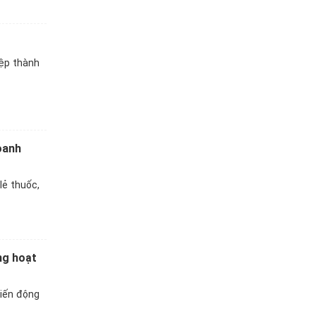
iệp thành
oanh
lẻ thuốc,
ng hoạt
biến động