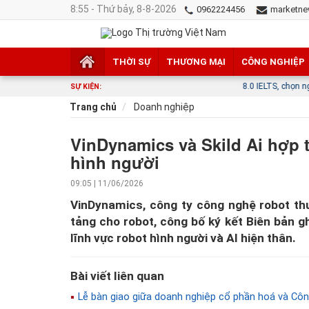
8:55 - Thứ bảy, 8-8-2026
0962224456
marketne
THỜI SỰ
THƯƠNG MẠI
CÔNG NGHIỆP
8.0 IELTS, chọn nghề và câu chuy
SỰ KIỆN:
Trang chủ
Doanh nghiệp
VinDynamics và Skild Ai hợp t
hình người
09:05 | 11/06/2026
VinDynamics, công ty công nghệ robot thu
tảng cho robot, công bố ký kết Biên bản 
lĩnh vực robot hình người và AI hiện thân.
Bài viết liên quan
Lễ bàn giao giữa doanh nghiệp cổ phần hoá và C