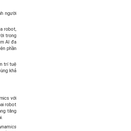
nh người
a robot,
ời trong
ềm AI đa
rên phần
 trí tuệ
cùng khả
mics với
hai robot
àng tăng
i.
Dynamics