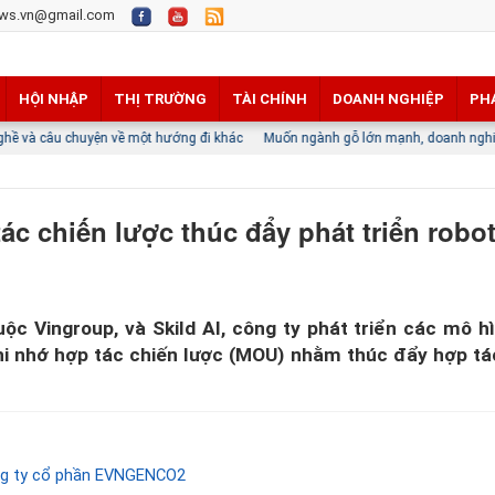
ws.vn@gmail.com
HỘI NHẬP
THỊ TRƯỜNG
TÀI CHÍNH
DOANH NGHIỆP
PH
ện về một hướng đi khác
Muốn ngành gỗ lớn mạnh, doanh nghiệp phải thắng trên 
ác chiến lược thúc đẩy phát triển robo
ộc Vingroup, và Skild AI, công ty phát triển các mô h
ghi nhớ hợp tác chiến lược (MOU) nhằm thúc đẩy hợp tá
ông ty cổ phần EVNGENCO2