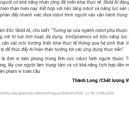
 người có khả năng nhân rộng để triển khai thực tế. Skild AI đan
 hiện thân hiện nay. Kết hợp với nền tảng robot và năng lực sản 
p phần đẩy nhanh việc đưa robot hình người vào vận hành trong
m đốc Skild AI, cho biết:
“Tương lai của ngành robot phụ thuộc 
 với trí tuệ linh hoạt, đa dụng. VinDynamics sở hữu năng lực 
cận các môi trường triển khai thực tế thông qua hệ sinh thái V
y để thúc đẩy AI hiện thân hướng tới các ứng dụng thực tiễn”.
là đơn vị tiên phong trong lĩnh vực robot hình người thuộc 
ăng, lấy con người làm trung tâm và có khả năng tích hợp liền 
rên phạm vi toàn cầu.
Thành Long /Chất lượng V
luoc-thuc-day-phat-trien-robot-hinh-nguoi-d242476.html - 21:56 10/06/2026