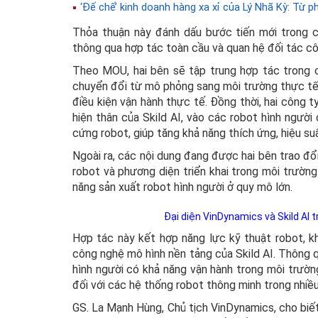
‘Đế chế’ kinh doanh hàng xa xỉ của Lý Nhã Kỳ: Từ ph
Thỏa thuận này đánh dấu bước tiến mới trong c
thông qua hợp tác toàn cầu và quan hệ đối tác cô
Theo MOU, hai bên sẽ tập trung hợp tác trong c
chuyển đổi từ mô phỏng sang môi trường thực tế, 
điều kiện vận hành thực tế. Đồng thời, hai công 
hiện thân của Skild AI, vào các robot hình người
cứng robot, giúp tăng khả năng thích ứng, hiệu su
Ngoài ra, các nội dung đang được hai bên trao đổ
robot và phương diện triển khai trong môi trườn
năng sản xuất robot hình người ở quy mô lớn.
Đại diện VinDynamics và Skild AI tr
Hợp tác này kết hợp năng lực kỹ thuật robot, kh
công nghệ mô hình nền tảng của Skild AI. Thông qu
hình người có khả năng vận hành trong môi trườn
đối với các hệ thống robot thông minh trong nhiều
GS. La Mạnh Hùng, Chủ tịch VinDynamics, cho biết