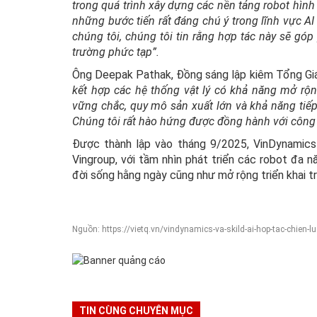
trong quá trình xây dựng các nền tảng robot hình
những bước tiến rất đáng chú ý trong lĩnh vực AI
chúng tôi, chúng tôi tin rằng hợp tác này sẽ gó
trường phức tạp”.
Ông Deepak Pathak, Đồng sáng lập kiêm Tổng Giá
kết hợp các hệ thống vật lý có khả năng mở rộng
vững chắc, quy mô sản xuất lớn và khả năng tiếp 
Chúng tôi rất hào hứng được đồng hành với công t
Được thành lập vào tháng 9/2025, VinDynamics 
Vingroup, với tầm nhìn phát triển các robot đa n
đời sống hằng ngày cũng như mở rộng triển khai t
Nguồn: https://vietq.vn/vindynamics-va-skild-ai-hop-tac-chien-
TIN CÙNG CHUYÊN MỤC