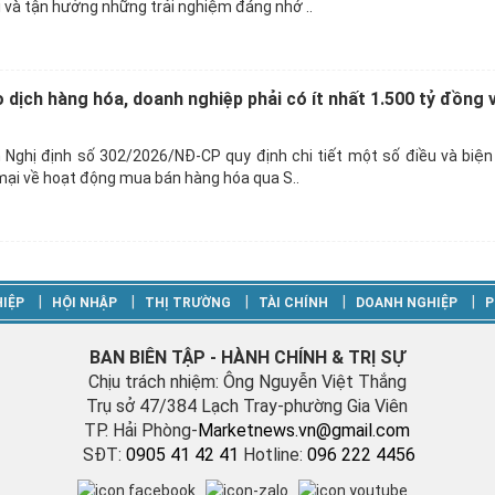
và tận hưởng những trải nghiệm đáng nhớ ..
dịch hàng hóa, doanh nghiệp phải có ít nhất 1.500 tỷ đồng 
 Nghị định số 302/2026/NĐ-CP quy định chi tiết một số điều và biện
ại về hoạt động mua bán hàng hóa qua S..
‎|
‎|
‎|
‎|
‎|
IỆP
HỘI NHẬP
THỊ TRƯỜNG
TÀI CHÍNH
DOANH NGHIỆP
P
BAN BIÊN TẬP - HÀNH CHÍNH & TRỊ SỰ
Chịu trách nhiệm: Ông Nguyễn Việt Thắng
Trụ sở 47/384 Lạch Tray-phường Gia Viên
TP. Hải Phòng-
M
arketnews.vn@gmail.com
SĐT:
0905 41 42 41
Hotline:
096 222 4456