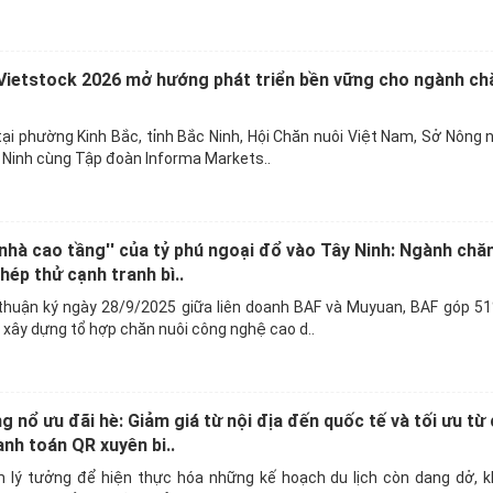
Vietstock 2026 mở hướng phát triển bền vững cho ngành ch
ại phường Kinh Bắc, tỉnh Bắc Ninh, Hội Chăn nuôi Việt Nam, Sở Nông 
 Ninh cùng Tập đoàn Informa Markets..
 nhà cao tầng'' của tỷ phú ngoại đổ vào Tây Ninh: Ngành chă
hép thử cạnh tranh bì..
huận ký ngày 28/9/2025 giữa liên doanh BAF và Muyuan, BAF góp 51
xây dựng tổ hợp chăn nuôi công nghệ cao d..
nổ ưu đãi hè: Giảm giá từ nội địa đến quốc tế và tối ưu từ c
nh toán QR xuyên bi..
m lý tưởng để hiện thực hóa những kế hoạch du lịch còn dang dở, 