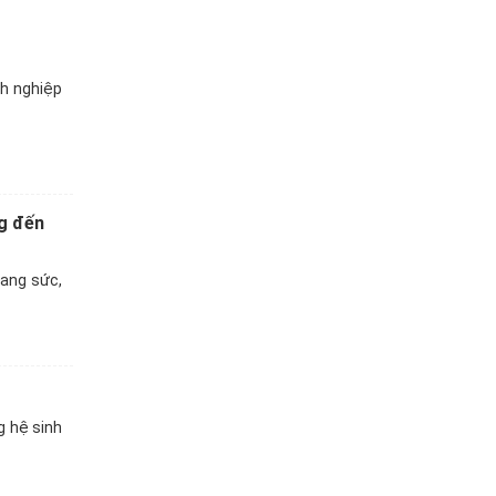
nh nghiệp
ng đến
rang sức,
g hệ sinh