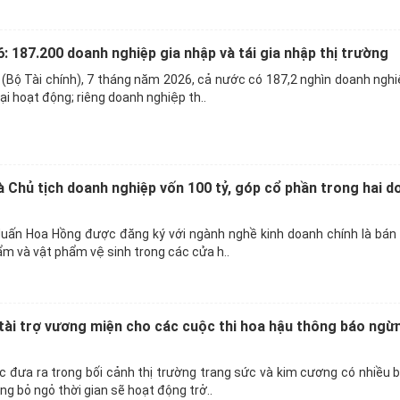
: 187.200 doanh nghiệp gia nhập và tái gia nhập thị trường
(Bộ Tài chính), 7 tháng năm 2026, cả nước có 187,2 nghìn doanh ngh
lại hoạt động; riêng doanh nghiệp th..
 Chủ tịch doanh nghiệp vốn 100 tỷ, góp cổ phần trong hai d
uấn Hoa Hồng được đăng ký với ngành nghề kinh doanh chính là bán 
ẩm và vật phẩm vệ sinh trong các cửa h..
ài trợ vương miện cho các cuộc thi hoa hậu thông báo ngừ
 đưa ra trong bối cảnh thị trường trang sức và kim cương có nhiều 
g bỏ ngỏ thời gian sẽ hoạt động trở..