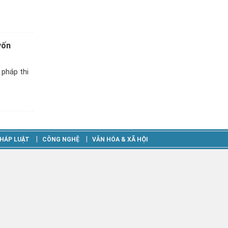
vốn
 pháp thi
‎|
‎|
HÁP LUẬT
CÔNG NGHỆ
VĂN HÓA & XÃ HỘI