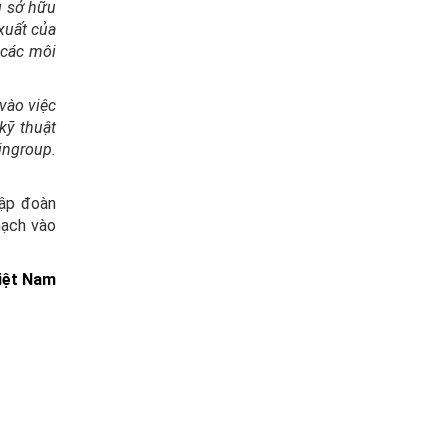
g sở hữu
xuất của
 các môi
vào việc
kỹ thuật
ingroup.
Tập đoàn
mạch vào
iệt Nam