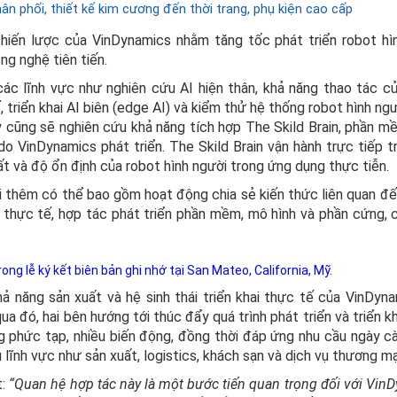
ân phối, thiết kế kim cương đến thời trang, phụ kiện cao cấp
hiến lược của VinDynamics nhằm tăng tốc phát triển robot hì
ng nghệ tiên tiến.
ác lĩnh vực như nghiên cứu AI hiện thân, khả năng thao tác củ
triển khai AI biên (edge AI) và kiểm thử hệ thống robot hình ngư
ty cũng sẽ nghiên cứu khả năng tích hợp The Skild Brain, phần m
 do VinDynamics phát triển. The Skild Brain vận hành trực tiếp t
ất và độ ổn định của robot hình người trong ứng dụng thực tiễn.
i thêm có thể bao gồm hoạt động chia sẻ kiến thức liên quan đến
g thực tế, hợp tác phát triển phần mềm, mô hình và phần cứng, 
ong lễ ký kết biên bản ghi nhớ tại San Mateo, California, Mỹ.
ả năng sản xuất và hệ sinh thái triển khai thực tế của VinDyna
a đó, hai bên hướng tới thúc đẩy quá trình phát triển và triển k
g phức tạp, nhiều biến động, đồng thời đáp ứng nhu cầu ngày c
 lĩnh vực như sản xuất, logistics, khách sạn và dịch vụ thương mạ
:
“Quan hệ hợp tác này là một bước tiến quan trọng đối với Vin