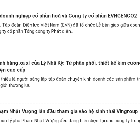
a doanh nghiệp cổ phần hoá và Công ty cổ phần EVNGENCO2
ội, Tập đoàn Điện lực Việt Nam (EVN) đã tổ chức Lễ bàn giao giữa doa
 ty cổ phần Tổng công ty Phát điện..
nh hàng xa xỉ của Lý Nhã Kỳ: Từ phân phối, thiết kế kim cươ
iện cao cấp
 thiệu là người sáng lập tập đoàn chuyên kinh doanh các sản phẩm t
giới thượng lưu.
hạm Nhật Vượng lần đầu tham gia vào hệ sinh thái Vingroup
con tỷ phú Phạm Nhật Vượng đều đang hiện diện tại các công ty tron