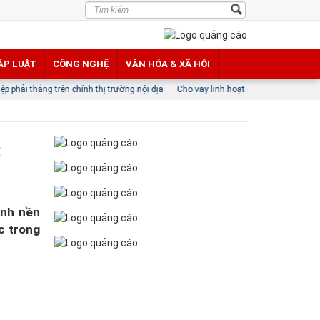
ÁP LUẬT
CÔNG NGHỆ
VĂN HÓA & XÃ HỘI
chính thị trường nội địa
Cho vay linh hoạt mở lối vốn cho doanh nghiệp nhỏ v
t
ình nền
c trong