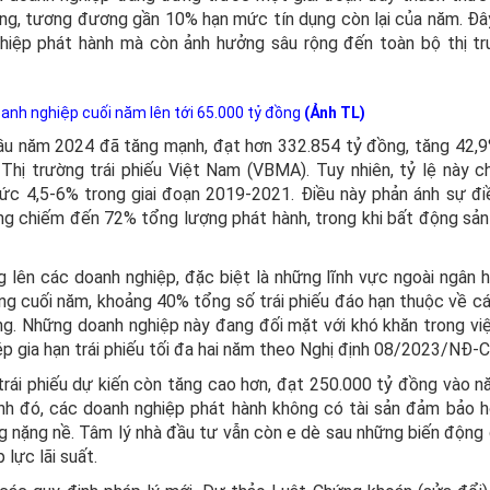
ồng, tương đương gần 10% hạn mức tín dụng còn lại của năm. Đâ
ghiệp phát hành mà còn ảnh hưởng sâu rộng đến toàn bộ thị tr
oanh nghiệp cuối năm lên tới 65.000 tỷ đồng
(Ảnh TL)
đầu năm 2024 đã tăng mạnh, đạt hơn 332.854 tỷ đồng, tăng 42,9
Thị trường trái phiếu Việt Nam (VBMA). Tuy nhiên, tỷ lệ này c
ức 4,5-6% trong giai đoạn 2019-2021. Điều này phản ánh sự đi
àng chiếm đến 72% tổng lượng phát hành, trong khi bất động sản
g lên các doanh nghiệp, đặc biệt là những lĩnh vực ngoài ngân 
áng cuối năm, khoảng 40% tổng số trái phiếu đáo hạn thuộc về c
g. Những doanh nghiệp này đang đối mặt với khó khăn trong việ
ép gia hạn trái phiếu tối đa hai năm theo Nghị định 08/2023/NĐ-C
trái phiếu dự kiến còn tăng cao hơn, đạt 250.000 tỷ đồng vào 
nh đó, các doanh nghiệp phát hành không có tài sản đảm bảo 
g nặng nề. Tâm lý nhà đầu tư vẫn còn e dè sau những biến động 
 lực lãi suất.