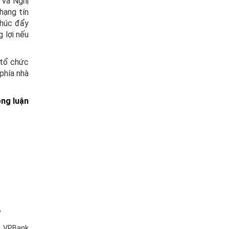
 và Nghị
hạng tín
thúc đẩy
 lợi nếu
 tổ chức
 phía nhà
ng luận
?
6, VPBank