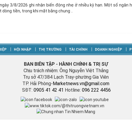
 ngày 3/8/2026 ghi nhận biến động nhẹ ở nhiều kỳ hạn. Một số ngân 
 dòng tiền, trong khi mặt bằng chung ..
‎|
‎|
‎|
‎|
‎|
IỆP
HỘI NHẬP
THỊ TRƯỜNG
TÀI CHÍNH
DOANH NGHIỆP
P
BAN BIÊN TẬP - HÀNH CHÍNH & TRỊ SỰ
Chịu trách nhiệm: Ông Nguyễn Việt Thắng
Trụ sở 47/384 Lạch Tray-phường Gia Viên
TP. Hải Phòng-
M
arketnews.vn@gmail.com
SĐT:
0905 41 42 41
Hotline:
096 222 4456
Vận hành bởi Công ty TNHH Bản tin Thị trường Việt Nam