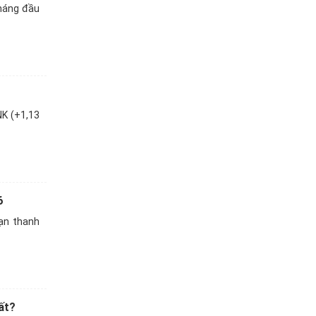
tháng đầu
K (+1,13
6
ạn thanh
ất?