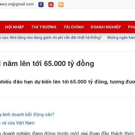
ews.vn@gmail.com
HỘI NHẬP
THỊ TRƯỜNG
TÀI CHÍNH
DOANH NGHIỆP
PH
ng nào đang gánh chi phí vốn đắt nhất hệ thống?
Những ngân hàng nào đang b
i năm lên tới 65.000 tỷ đồng
 phiếu đáo hạn dự kiến lên tới 65.000 tỷ đồng, tương đư
 kinh doanh bất động sản?
ỏ và vừa Việt Nam
ếu doanh nghiệp đang đứng trước một giai đoạn đầy thách thức 