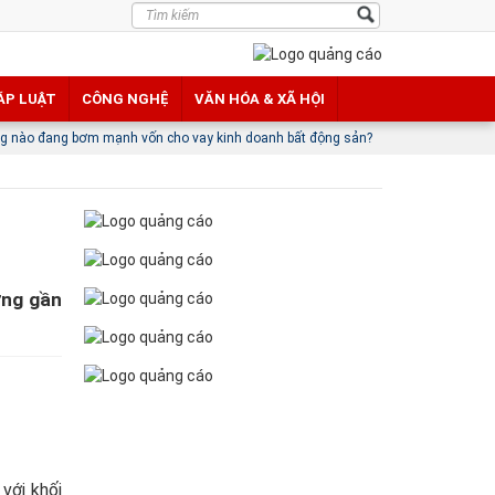
ÁP LUẬT
CÔNG NGHỆ
VĂN HÓA & XÃ HỘI
ơm mạnh vốn cho vay kinh doanh bất động sản?
Nhu cầu xác minh thông tin gi
ơng gần
với khối