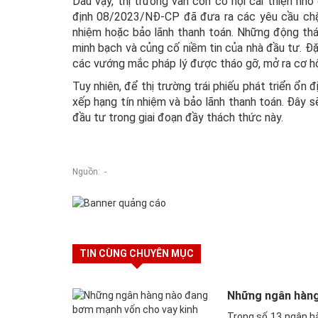
Dẫu vậy, thị trường vẫn còn cơ hội cải thiện nh
định 08/2023/NĐ-CP đã đưa ra các yêu cầu chặt 
nhiệm hoặc bảo lãnh thanh toán. Những động thá
minh bạch và củng cố niềm tin của nhà đầu tư. Đặ
các vướng mắc pháp lý được tháo gỡ, mở ra cơ hội
Tuy nhiên, để thị trường trái phiếu phát triển ổn
xếp hạng tín nhiệm và bảo lãnh thanh toán. Đây sẽ
đầu tư trong giai đoạn đầy thách thức này.
Nguồn: -
TIN CÙNG CHUYÊN MỤC
Những ngân hàng
Trong số 13 ngân hà