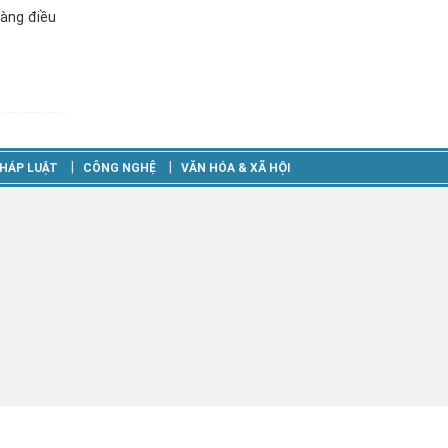
hàng điều
‎|
‎|
HÁP LUẬT
CÔNG NGHỆ
VĂN HÓA & XÃ HỘI