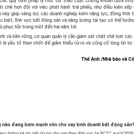
ờ các quy định pháp lý mới. Dự thảo Luật Chứng khoán (sửa đổi)
chẽ hơn đối với việc phát hành trái phiếu, như điều kiện xếp 
i này giúp sàng lọc các doanh nghiệp kém năng lực, đồng thời 
c biệt, lĩnh vực bất động sản và năng lượng tái tạo có thể hưởng
 phục hồi trong một đến hai năm tới.
 định và bền vững, cơ quan quản lý cần giám sát chặt chẽ hơn các
 là yếu tố then chốt để giảm thiểu rủi ro và củng cố lòng tin từ
Thế Anh /Nhà báo và Cô
 nào đang bơm mạnh vốn cho vay kinh doanh bất động sản
ng thống kê chi tiết dư nợ cho vay theo lĩnh vực tại BCTC quý II/202