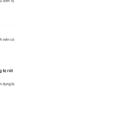
 đơn vị,
h viên có
 bị rút
n dụng bị