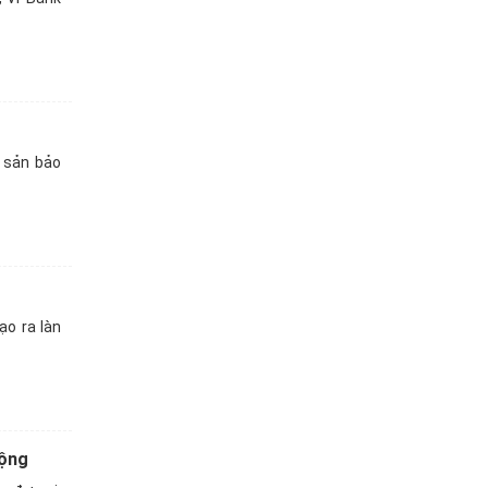
i sản bảo
ạo ra làn
động