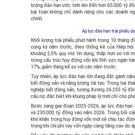
lượng đáo hạn ước tính lên đến hơn 65.000 tỷ đ
bài toán không chỉ dành riêng cho các doanh n
chính.
Áp lực đáo hạn trái phiếu d
Khối lượng trái phiếu phát hành trong 10 tháng 
cùng kỳ năm trước, theo thống kê của Hiệp hội 
khoảng 2,5% quy mô tín dụng, thấp hơn so với m
trong cấu trúc huy động vốn khi lĩnh vực ngân h
17%, giảm đáng kể so với các năm trước.
Tuy nhiên, áp lực đáo hạn lớn đang đặt gánh nặn
bất động sản và năng lượng tái tạo. Trong hai th
nghiệp bất động sản, tương đương 26.255 tỷ đồn
cấu nợ, đặc biệt khi khung pháp lý mới chỉ cho ph
Bước sang giai đoạn 2025-2026, áp lực đáo hạn 
và 230.000 tỷ đồng vào năm 2026. Trong bối cả
khó khăn trong huy động vốn mới sẽ chịu tác độn
trong khi chi phí vay vốn ngày càng tăng cao do áp