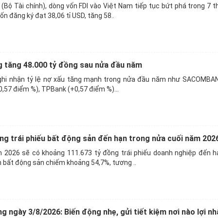
Bộ Tài chính), dòng vốn FDI vào Việt Nam tiếp tục bứt phá trong 7 
n đăng ký đạt 38,06 tỉ USD, tăng 58..
g tăng 48.000 tỷ đồng sau nửa đầu năm
ghi nhận tỷ lệ nợ xấu tăng mạnh trong nửa đầu năm như SACOMBAN
,57 điểm %), TPBank (+0,57 điểm %)...
ng trái phiếu bất động sản đến hạn trong nửa cuối năm 202
 2026 sẽ có khoảng 111.673 tỷ đồng trái phiếu doanh nghiệp đến h
 bất động sản chiếm khoảng 54,7%, tương ..
g ngày 3/8/2026: Biến động nhẹ, gửi tiết kiệm nơi nào lợi nh