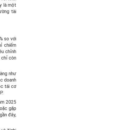
y là một
ường tài
% so với
hỉ chiếm
ều chỉnh
 chỉ còn
hàng như
ác doanh
c tái cơ
P.
năm 2025
hoặc gặp
gần đây,