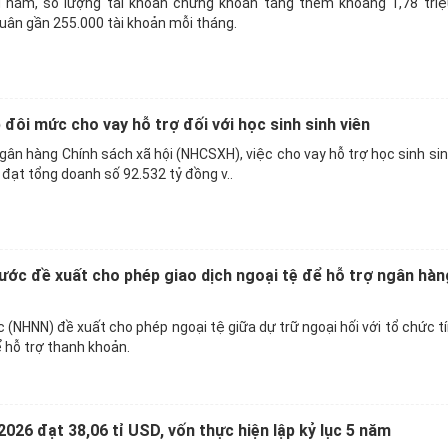
 năm, số lượng tài khoản chứng khoán tăng thêm khoảng 1,78 triệu
ân gần 255.000 tài khoản mỗi tháng.
đôi mức cho vay hỗ trợ đối với học sinh sinh viên
ân hàng Chính sách xã hội (NHCSXH), việc cho vay hỗ trợ học sinh sin
đạt tổng doanh số 92.532 tỷ đồng v..
ớc đề xuất cho phép giao dịch ngoại tệ để hỗ trợ ngân hàng
(NHNN) đề xuất cho phép ngoại tệ giữa dự trữ ngoại hối với tổ chức tí
ể hỗ trợ thanh khoản.
026 đạt 38,06 tỉ USD, vốn thực hiện lập kỷ lục 5 năm