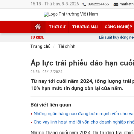
15:18 - Thứ bảy, 8-8-2026
0962224456
marketn
THỜI SỰ
THƯƠNG MẠI
CÔNG NGHIỆP
Lãi suất huy động neo cao: Nhà bă
SỰ KIỆN:
Trang chủ
Tài chính
Áp lực trái phiếu đáo hạn cuố
06:56 | 05/12/2024
Từ nay tới cuối năm 2024, tổng lượng trái
10% hạn mức tín dụng còn lại của năm.
Bài viết liên quan
Những ngân hàng nào đang bơm mạnh vốn cho vay
Cho vay linh hoạt mở lối vốn cho doanh nghiệp nh
Những tháng cuối năm 2024, thị trường trái phi