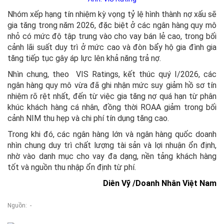
Nhóm xếp hạng tín nhiệm kỳ vọng tỷ lệ hình thành nợ xấu sẽ
gia tăng trong năm 2026, đặc biệt ở các ngân hàng quy mô
nhỏ có mức độ tập trung vào cho vay bán lẻ cao, trong bối
cảnh lãi suất duy trì ở mức cao và đòn bẩy hộ gia đình gia
tăng tiếp tục gây áp lực lên khả năng trả nợ.
Nhìn chung, theo VIS Ratings, kết thúc quý I/2026, các
ngân hàng quy mô vừa đã ghi nhận mức suy giảm hồ sơ tín
nhiệm rõ rệt nhất, đến từ việc gia tăng nợ quá hạn từ phân
khúc khách hàng cá nhân, đồng thời ROAA giảm trong bối
cảnh NIM thu hẹp và chi phí tín dụng tăng cao.
Trong khi đó, các ngân hàng lớn và ngân hàng quốc doanh
nhìn chung duy trì chất lượng tài sản và lợi nhuận ổn định,
nhờ vào danh mục cho vay đa dạng, nền tảng khách hàng
tốt và nguồn thu nhập ổn định từ phí.
Diên Vỹ /Doanh Nhân Việt Nam
Nguồn: -