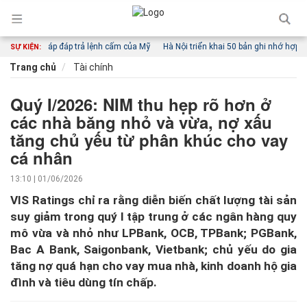
biện pháp đáp trả lệnh cấm của Mỹ
Hà Nội triển khai 50 bản ghi nhớ hợp tác sau
SỰ KIỆN:
Trang chủ
Tài chính
Quý I/2026: NIM thu hẹp rõ hơn ở
các nhà băng nhỏ và vừa, nợ xấu
tăng chủ yếu từ phân khúc cho vay
cá nhân
13:10 | 01/06/2026
VIS Ratings chỉ ra rằng diễn biến chất lượng tài sản
suy giảm trong quý I tập trung ở các ngân hàng quy
mô vừa và nhỏ như LPBank, OCB, TPBank; PGBank,
Bac A Bank, Saigonbank, Vietbank; chủ yếu do gia
tăng nợ quá hạn cho vay mua nhà, kinh doanh hộ gia
đình và tiêu dùng tín chấp.