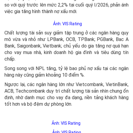
so với quý trước lên mức 2,2% tại cuối quý I/2026, phản ánh
việc gia tăng hình thành nợ xấu mới.
Ảnh: VIS Rating
Chất lượng tài sản suy giảm tập trung ở các ngân hàng quy
mô vừa và nhỏ như LPBank, OCB, TPBank; PGBank, Bac A
Bank, Saigonbank, Vietbank; chủ yếu do gia tăng nợ quá hạn
cho vay mua nhà, kinh doanh hộ gia đình và tiêu dùng tín
chấp.
Song song với NPL tăng, tỷ lệ bao phủ nợ xấu tại các ngân
hàng này cũng giảm khoảng 10 điểm %.
Ngược lại, các ngân hàng lớn như Vietcombank, VietinBank,
ACB, Techcombank duy trì chất lượng tài sản nhìn chung ổn
định, nhờ danh mục cho vay đa dạng, nền tảng khách hàng
tốt hơn và bộ đệm dự phòng lớn.
Ảnh: VIS Rating
Ảnh: VIS Rating