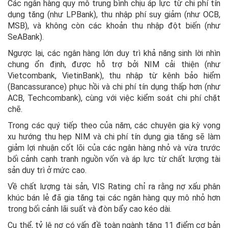
Các ngân hàng quy mô trung bình chịu áp lực từ chi phí tín
dụng tăng (như LPBank), thu nhập phí suy giảm (như OCB,
MSB), và không còn các khoản thu nhập đột biến (như
SeABank).
Ngược lại, các ngân hàng lớn duy trì khả năng sinh lời nhìn
chung ổn định, được hỗ trợ bởi NIM cải thiện (như
Vietcombank, VietinBank), thu nhập từ kênh bảo hiểm
(Bancassurance) phục hồi và chi phí tín dụng thấp hơn (như
ACB, Techcombank), cùng với việc kiểm soát chi phí chặt
chẽ.
Trong các quý tiếp theo của năm, các chuyên gia kỳ vọng
xu hướng thu hẹp NIM và chi phí tín dụng gia tăng sẽ làm
giảm lợi nhuận cốt lõi của các ngân hàng nhỏ và vừa trước
bối cảnh cạnh tranh nguồn vốn và áp lực từ chất lượng tài
sản duy trì ở mức cao.
Về chất lượng tài sản, VIS Rating chỉ ra rằng nợ xấu phân
khúc bán lẻ đã gia tăng tại các ngân hàng quy mô nhỏ hơn
trong bối cảnh lãi suất và đòn bẩy cao kéo dài.
Cụ thể, tỷ lệ nợ có vấn đề toàn ngành tăng 11 điểm cơ bản