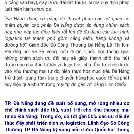
ở cảng sân bay), đây là ưu đãi rất thuận lợi mà quy định pháp
luật hiện hành chưa có.
“Đà Nẵng đang cố gắng để thuyết phục các cơ quan có
thẩm quyền cho phép Đà Nẵng được áp dụng chính sách
này, như vậy, tạo điều kiện rất lớn để đa dạng các loại hình
logistics tại thành phố gồm cảng biển, hàng không và
đường bộ”,
Giám đốc Sở Công Thương Đà Nẵng Lê Thị Kim
Phương nói và kỳ vọng, nếu được Quốc hội thông qua,
những chính sách ưu đãi này sẽ giúp thành phố thu hút
được các nhà đầu tư lớn về logistics, nhà đầu tư chiến lược
vào Khu thương mại tự do, hiện thực hóa mục tiêu Đà Nẵng
trở thành trung tâm trung chuyển hàng hóa quốc tế và phát
huy hiệu quả Khu thương mại tự do gắn với cảng Liên Chiểu.
TP. Đà Nẵng đang đề xuất bổ sung, mở rộng nhiều cơ
chế chính sách đặc thù, vượt trội cho Khu thương mại
tự do Đà Nẵng. Trong đó, có tới gần 50% các ưu đãi để
thúc đẩy phát triển dịch vụ logistics. Lãnh đạo Sở Công
Thương TP. Đà Nẵng kỳ vọng nếu được Quốc hội thông