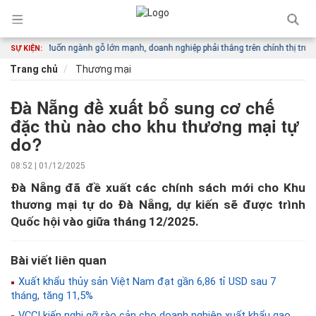
hác
Muốn ngành gỗ lớn mạnh, doanh nghiệp phải thắng trên chính thị trường nộ
SỰ KIỆN:
Trang chủ
Thương mại
Đà Nẵng đề xuất bổ sung cơ chế
đặc thù nào cho khu thương mại tự
do?
08:52 | 01/12/2025
Đà Nẵng đã đề xuất các chính sách mới cho Khu
thương mại tự do Đà Nẵng, dự kiến sẽ được trình
Quốc hội vào giữa tháng 12/2025.
Bài viết liên quan
Xuất khẩu thủy sản Việt Nam đạt gần 6,86 tỉ USD sau 7
tháng, tăng 11,5%
VCCI kiến nghị gỡ rào cản cho doanh nghiệp xuất khẩu gạo,