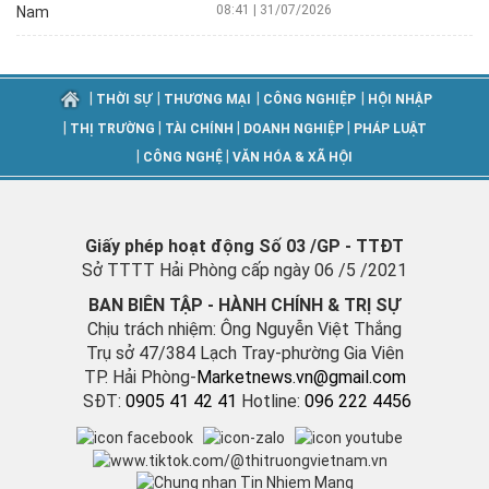
08:41 | 31/07/2026
|
|
|
|
THỜI SỰ
THƯƠNG MẠI
CÔNG NGHIỆP
HỘI NHẬP
|
|
|
|
THỊ TRƯỜNG
TÀI CHÍNH
DOANH NGHIỆP
PHÁP LUẬT
|
|
CÔNG NGHỆ
VĂN HÓA & XÃ HỘI
Giấy phép hoạt động Số 03 /GP - TTĐT
Sở TTTT Hải Phòng cấp ngày 06 /5 /2021
BAN BIÊN TẬP - HÀNH CHÍNH & TRỊ SỰ
Chịu trách nhiệm: Ông Nguyễn Việt Thắng
Trụ sở 47/384 Lạch Tray-phường Gia Viên
TP. Hải Phòng-
M
arketnews.vn@gmail.com
SĐT:
0905 41 42 41
Hotline:
096 222 4456