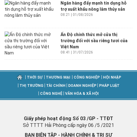
Ngân hàng đẩy mạnh tín dụng hỗ
trợ xuất khẩu nông lâm thủy sản
08:21 | 01/08/2026
Ấn Độ chính thức mở cửa thị
trường đối với sầu riêng tươi của
Việt Nam
08:41 | 31/07/2026
|
|
|
|
THỜI SỰ
THƯƠNG MẠI
CÔNG NGHIỆP
HỘI NHẬP
|
|
|
|
THỊ TRƯỜNG
TÀI CHÍNH
DOANH NGHIỆP
PHÁP LUẬT
|
|
CÔNG NGHỆ
VĂN HÓA & XÃ HỘI
Giấy phép hoạt động Số 03 /GP - TTĐT
Sở TTTT Hải Phòng cấp ngày 06 /5 /2021
BAN BIÊN TẬP - HÀNH CHÍNH & TRỊ SỰ