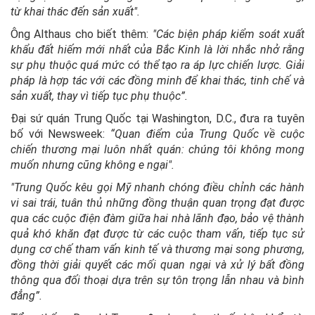
từ khai thác đến sản xuất".
Ông Althaus cho biết thêm:
"Các biện pháp kiểm soát xuất
khẩu đất hiếm mới nhất của Bắc Kinh là lời nhắc nhở rằng
sự phụ thuộc quá mức có thể tạo ra áp lực chiến lược. Giải
pháp là hợp tác với các đồng minh để khai thác, tinh chế và
sản xuất, thay vì tiếp tục phụ thuộc”.
Đại sứ quán Trung Quốc tại Washington, D.C., đưa ra tuyên
bố với Newsweek:
“Quan điểm của Trung Quốc về cuộc
chiến thương mại luôn nhất quán: chúng tôi không mong
muốn nhưng cũng không e ngại".
"Trung Quốc kêu gọi Mỹ nhanh chóng điều chỉnh các hành
vi sai trái, tuân thủ những đồng thuận quan trọng đạt được
qua các cuộc điện đàm giữa hai nhà lãnh đạo, bảo vệ thành
quả khó khăn đạt được từ các cuộc tham vấn, tiếp tục sử
dụng cơ chế tham vấn kinh tế và thương mại song phương,
đồng thời giải quyết các mối quan ngại và xử lý bất đồng
thông qua đối thoại dựa trên sự tôn trọng lẫn nhau và bình
đẳng”.