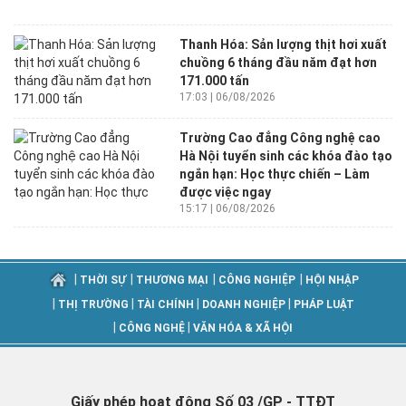
Thanh Hóa: Sản lượng thịt hơi xuất
chuồng 6 tháng đầu năm đạt hơn
171.000 tấn
17:03 | 06/08/2026
Trường Cao đẳng Công nghệ cao
Hà Nội tuyển sinh các khóa đào tạo
ngắn hạn: Học thực chiến – Làm
được việc ngay
15:17 | 06/08/2026
|
|
|
|
THỜI SỰ
THƯƠNG MẠI
CÔNG NGHIỆP
HỘI NHẬP
|
|
|
|
THỊ TRƯỜNG
TÀI CHÍNH
DOANH NGHIỆP
PHÁP LUẬT
|
|
CÔNG NGHỆ
VĂN HÓA & XÃ HỘI
Giấy phép hoạt động Số 03 /GP - TTĐT