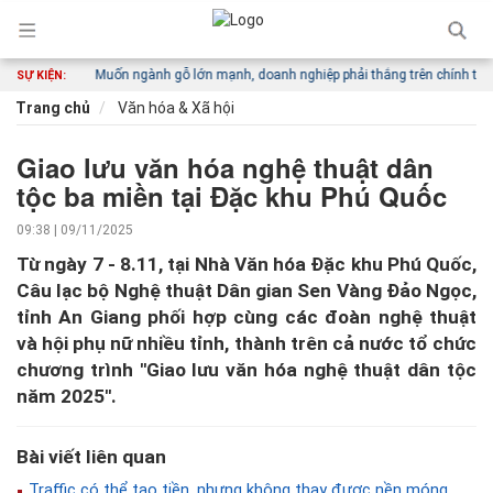
 đi khác
Muốn ngành gỗ lớn mạnh, doanh nghiệp phải thắng trên chính thị trườ
SỰ KIỆN:
Trang chủ
Văn hóa & Xã hội
Giao lưu văn hóa nghệ thuật dân
tộc ba miền tại Đặc khu Phú Quốc
09:38 | 09/11/2025
Từ ngày 7 - 8.11, tại Nhà Văn hóa Đặc khu Phú Quốc,
Câu lạc bộ Nghệ thuật Dân gian Sen Vàng Đảo Ngọc,
tỉnh An Giang phối hợp cùng các đoàn nghệ thuật
và hội phụ nữ nhiều tỉnh, thành trên cả nước tổ chức
chương trình ''Giao lưu văn hóa nghệ thuật dân tộc
năm 2025''.
Bài viết liên quan
Traffic có thể tạo tiền, nhưng không thay được nền móng