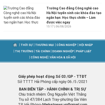
Trường Cao đẳng Công nghệ cao
Hà Nội tuyển sinh các khóa đào tạo
ngắn hạn: Học thực chiến – Làm
được việc ngay
15:17 | 06/08/2026
|
|
|
|
THỜI SỰ
THƯƠNG MẠI
CÔNG NGHIỆP
HỘI NHẬP
|
|
|
|
THỊ TRƯỜNG
TÀI CHÍNH
DOANH NGHIỆP
PHÁP LUẬT
|
|
CÔNG NGHỆ
VĂN HÓA & XÃ HỘI
Giấy phép hoạt động Số 03 /GP - TTĐT
Sở TTTT Hải Phòng cấp ngày 06 /5 /2021
BAN BIÊN TẬP - HÀNH CHÍNH & TRỊ SỰ
Chịu trách nhiệm: Ông Nguyễn Việt Thắng
Trụ sở 47/384 Lạch Tray-phường Gia Viên
TP. Hải Phòng-
M
arketnews.vn@gmail.com