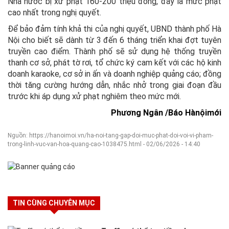
Nhà nước bị xử phạt 160-200 triệu đồng, đây là mức phạt
cao nhất trong nghị quyết.
Để bảo đảm tính khả thi của nghị quyết, UBND thành phố Hà
Nội cho biết sẽ dành từ 3 đến 6 tháng triển khai đợt tuyên
truyền cao điểm. Thành phố sẽ sử dụng hệ thống truyền
thanh cơ sở, phát tờ rơi, tổ chức ký cam kết với các hộ kinh
doanh karaoke, cơ sở in ấn và doanh nghiệp quảng cáo; đồng
thời tăng cường hướng dẫn, nhắc nhở trong giai đoạn đầu
trước khi áp dụng xử phạt nghiêm theo mức mới.
Phương Ngân /
Báo Hànộimới
Nguồn: https://hanoimoi.vn/ha-noi-tang-gap-doi-muc-phat-doi-voi-vi-pham-
trong-linh-vuc-van-hoa-quang-cao-1038475.html - 02/06/2026 - 14:40
TIN CÙNG CHUYÊN MỤC