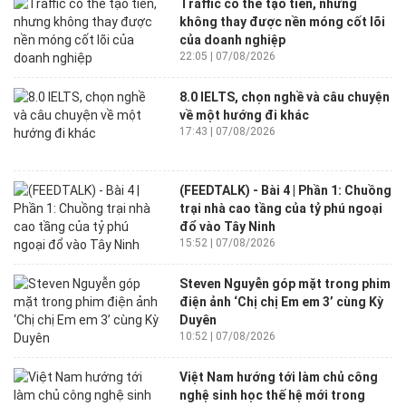
Traffic có thể tạo tiền, nhưng
không thay được nền móng cốt lõi
của doanh nghiệp
22:05 | 07/08/2026
8.0 IELTS, chọn nghề và câu chuyện
về một hướng đi khác
17:43 | 07/08/2026
(FEEDTALK) - Bài 4 | Phần 1: Chuồng
trại nhà cao tầng của tỷ phú ngoại
đổ vào Tây Ninh
15:52 | 07/08/2026
Steven Nguyễn góp mặt trong phim
điện ảnh ‘Chị chị Em em 3’ cùng Kỳ
Duyên
10:52 | 07/08/2026
Việt Nam hướng tới làm chủ công
nghệ sinh học thế hệ mới trong