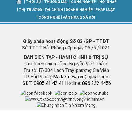
|
|
|
|
THỜI SỰ
THƯƠNG MẠI
CÔNG NGHIỆP
HỘI NHẬP
|
|
|
|
THỊ TRƯỜNG
TÀI CHÍNH
DOANH NGHIỆP
PHÁP LUẬT
|
|
CÔNG NGHỆ
VĂN HÓA & XÃ HỘI
Giấy phép hoạt động Số 03 /GP - TTĐT
Sở TTTT Hải Phòng cấp ngày 06 /5 /2021
BAN BIÊN TẬP - HÀNH CHÍNH & TRỊ SỰ
Chịu trách nhiệm: Ông Nguyễn Việt Thắng
Trụ sở 47/384 Lạch Tray-phường Gia Viên
TP. Hải Phòng-
M
arketnews.vn@gmail.com
SĐT:
0905 41 42 41
Hotline:
096 222 4456
Vận hành bởi Công ty TNHH Bản tin Thị trường Việt Nam