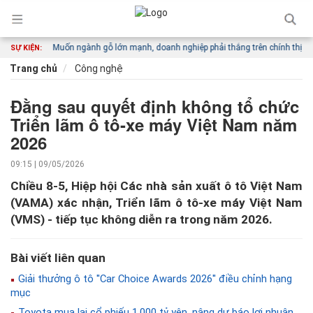
khác
Muốn ngành gỗ lớn mạnh, doanh nghiệp phải thắng trên chính thị trường nộ
SỰ KIỆN:
Trang chủ
Công nghệ
Đằng sau quyết định không tổ chức
Triển lãm ô tô-xe máy Việt Nam năm
2026
09:15 | 09/05/2026
Chiều 8-5, Hiệp hội Các nhà sản xuất ô tô Việt Nam
(VAMA) xác nhận, Triển lãm ô tô-xe máy Việt Nam
(VMS) - tiếp tục không diễn ra trong năm 2026.
Bài viết liên quan
Giải thưởng ô tô ''Car Choice Awards 2026'' điều chỉnh hạng
mục
Toyota mua lại cổ phiếu 1.000 tỷ yên, nâng dự báo lợi nhuận