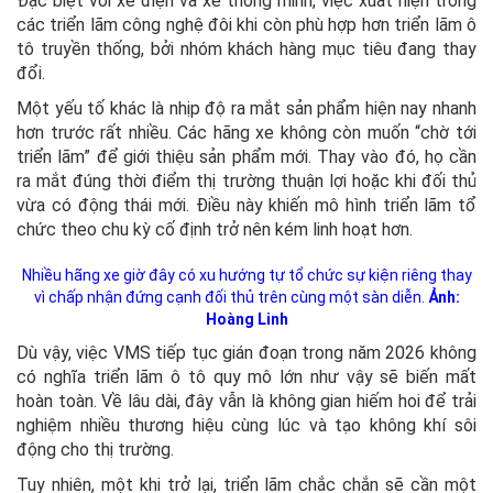
Đặc biệt với xe điện và xe thông minh, việc xuất hiện trong
các triển lãm công nghệ đôi khi còn phù hợp hơn triển lãm ô
tô truyền thống, bởi nhóm khách hàng mục tiêu đang thay
đổi.
Một yếu tố khác là nhịp độ ra mắt sản phẩm hiện nay nhanh
hơn trước rất nhiều. Các hãng xe không còn muốn “chờ tới
triển lãm” để giới thiệu sản phẩm mới. Thay vào đó, họ cần
ra mắt đúng thời điểm thị trường thuận lợi hoặc khi đối thủ
vừa có động thái mới. Điều này khiến mô hình triển lãm tổ
chức theo chu kỳ cố định trở nên kém linh hoạt hơn.
Nhiều hãng xe giờ đây có xu hướng tự tổ chức sự kiện riêng thay
vì chấp nhận đứng cạnh đối thủ trên cùng một sàn diễn.
Ảnh:
Hoàng Linh
Dù vậy, việc VMS tiếp tục gián đoạn trong năm 2026 không
có nghĩa triển lãm ô tô quy mô lớn như vậy sẽ biến mất
hoàn toàn. Về lâu dài, đây vẫn là không gian hiếm hoi để trải
nghiệm nhiều thương hiệu cùng lúc và tạo không khí sôi
động cho thị trường.
Tuy nhiên, một khi trở lại, triển lãm chắc chắn sẽ cần một