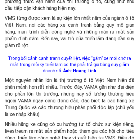
phương thức vận hành của thị trường ô tô, cũng như nhu
cầu tiếp cận khách hàng hiện nay.
VMS từng được xem là sự kiện lớn nhất năm của ngành ô tô
Việt Nam, nơi các hãng xe cạnh tranh bằng quy mô gian
hàng, màn trình diễn công nghệ và những màn ra mắt sản
phẩm đình đám. Đến nay, vai trò của triển lãm đang dần suy
giảm rõ rệt.
Trong bối cảnh cạnh tranh quyết liệt, việc "găm" xe mới chờ ra
mắt trong mỗi kỳ triển lãm có thể phải trả giá bằng suy giảm
doanh số.
Ảnh: Hoàng Linh
Một nguyên nhân lớn là thị trường ô tô Việt Nam hiện đã
phân mảnh hơn rất nhiều. Trước đây, VAMA gần như đại diện
cho phần lớn thị trường, nhưng nay số lượng thương hiệu
ngoài VAMA ngày càng đông đảo, đặc biệt là các hãng xe
Trung Quốc và các thương hiệu phân phối độc lập (chủ yếu
là xe nhập khẩu).
Nhiều hãng xe cũng có xu hướng tự tổ chức sự kiện riêng,
livestream ra mắt sản phẩm hoặc tham gia các hội chợ tiêu
dùng, triển lãm công nghệ thay vì xuất hiện tại VMS. Điều đó