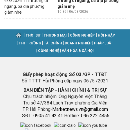
trường đi ngang, ba địa phương
giảm nhẹ
16:36 | 06/08/2026
|
|
|
|
THỜI SỰ
THƯƠNG MẠI
CÔNG NGHIỆP
HỘI NHẬP
|
|
|
|
THỊ TRƯỜNG
TÀI CHÍNH
DOANH NGHIỆP
PHÁP LUẬT
|
|
CÔNG NGHỆ
VĂN HÓA & XÃ HỘI
Giấy phép hoạt động Số 03 /GP - TTĐT
Sở TTTT Hải Phòng cấp ngày 06 /5 /2021
BAN BIÊN TẬP - HÀNH CHÍNH & TRỊ SỰ
Chịu trách nhiệm: Ông Nguyễn Việt Thắng
Trụ sở 47/384 Lạch Tray-phường Gia Viên
TP. Hải Phòng-
M
arketnews.vn@gmail.com
SĐT:
0905 41 42 41
Hotline:
096 222 4456