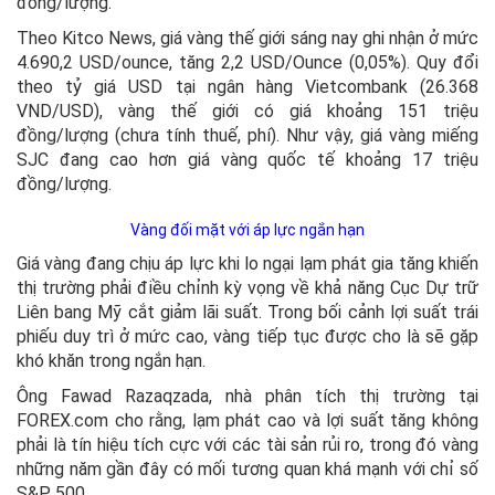
đồng/lượng.
Theo Kitco News, giá vàng thế giới sáng nay ghi nhận ở mức
4.690,2 USD/ounce, tăng 2,2 USD/Ounce (0,05%). Quy đổi
theo tỷ giá USD tại ngân hàng Vietcombank (26.368
VND/USD), vàng thế giới có giá khoảng 151 triệu
đồng/lượng (chưa tính thuế, phí). Như vậy, giá vàng miếng
SJC đang cao hơn giá vàng quốc tế khoảng 17 triệu
đồng/lượng.
Vàng đối mặt với áp lực ngắn hạn
Giá vàng đang chịu áp lực khi lo ngại lạm phát gia tăng khiến
thị trường phải điều chỉnh kỳ vọng về khả năng Cục Dự trữ
Liên bang Mỹ cắt giảm lãi suất. Trong bối cảnh lợi suất trái
phiếu duy trì ở mức cao, vàng tiếp tục được cho là sẽ gặp
khó khăn trong ngắn hạn.
Ông Fawad Razaqzada, nhà phân tích thị trường tại
FOREX.com cho rằng, lạm phát cao và lợi suất tăng không
phải là tín hiệu tích cực với các tài sản rủi ro, trong đó vàng
những năm gần đây có mối tương quan khá mạnh với chỉ số
S&P 500.