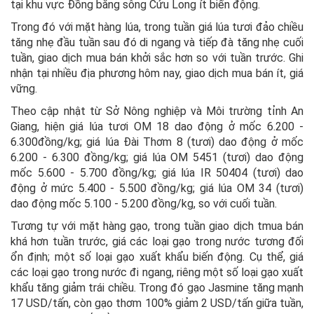
tại khu vực Đồng bằng sông Cửu Long ít biến động.
Trong đó với mặt hàng lúa, trong tuần giá lúa tươi đảo chiều
tăng nhẹ đầu tuần sau đó di ngang và tiếp đà tăng nhẹ cuối
tuần, giao dịch mua bán khởi sắc hơn so với tuần trước. Ghi
nhận tại nhiều địa phương hôm nay, giao dịch mua bán ít, giá
vững.
Theo cập nhật từ Sở Nông nghiệp và Môi trường tỉnh An
Giang, hiện giá lúa tươi OM 18 dao động ở mốc 6.200 -
6.300đồng/kg; giá lúa Đài Thơm 8 (tươi) dao động ở mốc
6.200 - 6.300 đồng/kg; giá lúa OM 5451 (tươi) dao động
mốc 5.600 - 5.700 đồng/kg; giá lúa IR 50404 (tươi) dao
động ở mức 5.400 - 5.500 đồng/kg; giá lúa OM 34 (tươi)
dao động mốc 5.100 - 5.200 đồng/kg, so với cuối tuần.
Tương tự với mặt hàng gạo, trong tuần giao dịch tmua bán
khá hơn tuần trước, giá các loại gạo trong nước tương đối
ổn định; một số loại gạo xuất khẩu biến động. Cụ thể, giá
các loại gạo trong nước đi ngang, riêng một số loại gạo xuất
khẩu tăng giảm trái chiều. Trong đó gạo Jasmine tăng mạnh
17 USD/tấn, còn gạo thơm 100% giảm 2 USD/tấn giữa tuần,