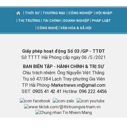
|
|
|
|
THỜI SỰ
THƯƠNG MẠI
CÔNG NGHIỆP
HỘI NHẬP
|
|
|
|
THỊ TRƯỜNG
TÀI CHÍNH
DOANH NGHIỆP
PHÁP LUẬT
|
|
CÔNG NGHỆ
VĂN HÓA & XÃ HỘI
Giấy phép hoạt động Số 03 /GP - TTĐT
Sở TTTT Hải Phòng cấp ngày 06 /5 /2021
BAN BIÊN TẬP - HÀNH CHÍNH & TRỊ SỰ
Chịu trách nhiệm: Ông Nguyễn Việt Thắng
Trụ sở 47/384 Lạch Tray-phường Gia Viên
TP. Hải Phòng-
M
arketnews.vn@gmail.com
SĐT:
0905 41 42 41
Hotline:
096 222 4456
Vận hành bởi Công ty TNHH Bản tin Thị trường Việt Nam