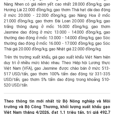
Nàng Nhen có giá niêm yết cao nhất 28.000 đồng/kg; gạo
Hương Lài 22.000 đồng/kg; gạo thơm Thái hạt dài dao động
ở mức 20.000 - 22.000 đồng/kg; gạo Nàng Hoa ở mốc
21.000 đồng/kg; gạo thơm Đài Loan 20.000 đồng/kg; gạo
trắng thông dụng ở mốc 16.000 đồng/kg; gạo thơm
Jasmine dao động ở mức 13.000 - 14.000 đồng/kg, gạo
thường dao động ở mốc 13.000 - 14.000 đồng/kg; gạo Sóc
thường dao động ở mốc 16.000 - 17.000 đồng/kg; gạo Sóc
Thái giá 20.000 đồng/kg; gạo Nhật giá 22.000 đồng/kg.
Trên thị trường xuất khẩu, giá gạo xuất khẩu Việt Nam hiện
duy trì ở nhiều mức khác nhau. Theo Hiệp hội Lương thực
Việt Nam (VFA), gạo Jasmine được chào bán ở mức 513-
517 USD/tấn; gạo thơm 100% tấm dao động từ 331-335
USD/tấn; gạo thơm 5% tấm dao động trong khoảng 510-
520 USD/tấn.
Theo thông tin mới nhất từ Bộ Nông nghiệp và Môi
trường và Bộ Công Thương, khối lượng xuất khẩu gạo
Việt Nam tháng 4/2026, đạt 1,1 triệu tấn, trị giá 492,7