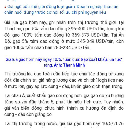
Giá ngũ cốc thế giới đồng loạt giảm: Doanh nghiệp thức ăn
chăn nuôi đứng trước cơ hội tối ưu chi phí nguyên liệu
Giá lúa gạo hôm nay, ghi nhận trên thị trường thế giới, tại
Thái Lan, gạo 5% tấm dao động 396-400 USD/tấn, trong khi
đó, gạo 100% tấm dao động từ 369-373 USD/tấn. Tại Ấn
Độ, gạo 5% tấm dao động ở mức 345-349 USD/tấn, còn
gạo 100% tấm chào bán 280-284 USD/tấn.
Giá lúa gạo hôm nay ngày 10/5, tuần qua: Gạo xuất khẩu, lúa tươi
tăng.
Ảnh: Thanh Minh
Thị trường lúa gạo toàn cầu tiếp tục chịu tác động từ xung
đột địa chính trị, giá năng lượng cao và chi phí logistics neo
ở mức lớn, gây áp lực cung - cầu, khiến giao dịch thận trọng.
Tại châu Á, xuất khẩu gạo sôi động hơn, giá gạo có xu hướng
tăng so với đầu tháng 5, phát tín hiệu tích cực. Tuy nhiên,
giá vẫn biến động, chưa hình thành xu hướng ổn định do
cung - cầu còn giằng co.
Tại thị trường trong nước, giá lúa gạo hôm nay 10/5/2026