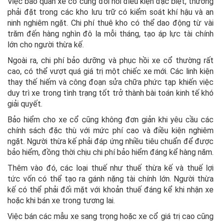
Việc bảo quản xe cổ cũng đòi hỏi điều kiện đặc biệt, thường
phải đặt trong các kho lưu trữ có kiểm soát khí hậu và an
ninh nghiêm ngặt. Chi phí thuê kho có thể dao động từ vài
trăm đến hàng nghìn đô la mỗi tháng, tạo áp lực tài chính
lớn cho người thừa kế.
Ngoài ra, chi phí bảo dưỡng và phục hồi xe cổ thường rất
cao, có thể vượt quá giá trị một chiếc xe mới. Các linh kiện
thay thế hiếm và công đoạn sửa chữa phức tạp khiến việc
duy trì xe trong tình trạng tốt trở thành bài toán kinh tế khó
giải quyết.
Bảo hiểm cho xe cổ cũng không đơn giản khi yêu cầu các
chính sách đặc thù với mức phí cao và điều kiện nghiêm
ngặt. Người thừa kế phải đáp ứng nhiều tiêu chuẩn để được
bảo hiểm, đồng thời chịu chi phí bảo hiểm đáng kể hàng năm.
Thêm vào đó, các loại thuế như thuế thừa kế và thuế lợi
tức vốn có thể tạo ra gánh nặng tài chính lớn. Người thừa
kế có thể phải đối mặt với khoản thuế đáng kể khi nhận xe
hoặc khi bán xe trong tương lai.
Việc bán các mẫu xe sang trọng hoặc xe cổ giá trị cao cũng