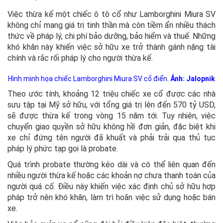
Việc thừa kế một chiếc ô tô cổ như Lamborghini Miura SV
không chỉ mang giá trị tinh thần mà còn tiềm ẩn nhiều thách
thức về pháp lý, chi phí bảo dưỡng, bảo hiểm và thuế. Những
khó khăn này khiến việc sở hữu xe trở thành gánh nặng tài
chính và rắc rối pháp lý cho người thừa kế.
Hình minh họa chiếc Lamborghini Miura SV cổ điển.
Ảnh: Jalopnik
Theo ước tính, khoảng 12 triệu chiếc xe cổ được các nhà
sưu tập tại Mỹ sở hữu, với tổng giá trị lên đến 570 tỷ USD,
sẽ được thừa kế trong vòng 15 năm tới. Tuy nhiên, việc
chuyển giao quyền sở hữu không hề đơn giản, đặc biệt khi
xe chỉ đứng tên người đã khuất và phải trải qua thủ tục
pháp lý phức tạp gọi là probate.
Quá trình probate thường kéo dài và có thể liên quan đến
nhiều người thừa kế hoặc các khoản nợ chưa thanh toán của
người quá cố. Điều này khiến việc xác định chủ sở hữu hợp
pháp trở nên khó khăn, làm trì hoãn việc sử dụng hoặc bán
xe.