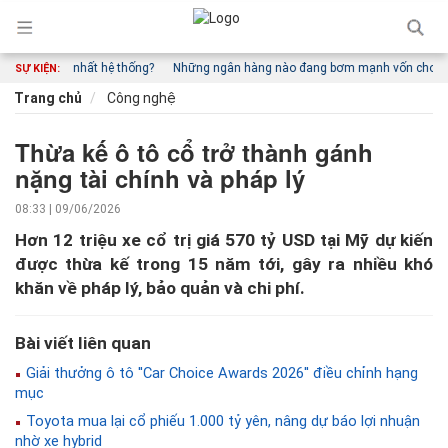
vốn đắt nhất hệ thống?
Những ngân hàng nào đang bơm mạnh vốn cho vay kin
SỰ KIỆN:
Trang chủ
Công nghệ
Thừa kế ô tô cổ trở thành gánh
nặng tài chính và pháp lý
08:33 | 09/06/2026
Hơn 12 triệu xe cổ trị giá 570 tỷ USD tại Mỹ dự kiến
được thừa kế trong 15 năm tới, gây ra nhiều khó
khăn về pháp lý, bảo quản và chi phí.
Bài viết liên quan
Giải thưởng ô tô ''Car Choice Awards 2026'' điều chỉnh hạng
mục
Toyota mua lại cổ phiếu 1.000 tỷ yên, nâng dự báo lợi nhuận
nhờ xe hybrid