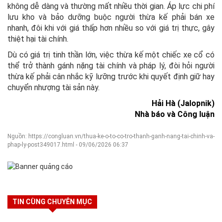
không dễ dàng và thường mất nhiều thời gian. Áp lực chi phí
lưu kho và bảo dưỡng buộc người thừa kế phải bán xe
nhanh, đôi khi với giá thấp hơn nhiều so với giá trị thực, gây
thiệt hại tài chính.
Dù có giá trị tinh thần lớn, việc thừa kế một chiếc xe cổ có
thể trở thành gánh nặng tài chính và pháp lý, đòi hỏi người
thừa kế phải cân nhắc kỹ lưỡng trước khi quyết định giữ hay
chuyển nhượng tài sản này.
Hải Hà (Jalopnik)
Nhà báo và Công luận
Nguồn: https://congluan.vn/thua-ke-o-to-co-tro-thanh-ganh-nang-tai-chinh-va-
phap-ly-post349017.html - 09/06/2026 06:37
TIN CÙNG CHUYÊN MỤC