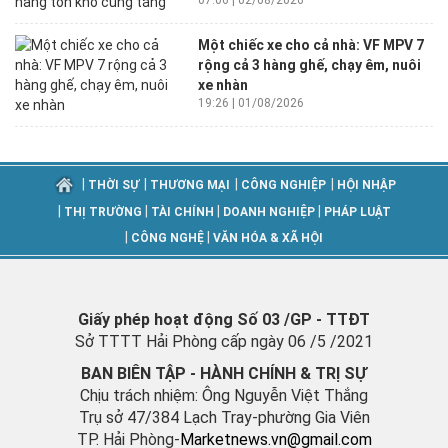
07:06 | 02/08/2026
Một chiếc xe cho cả nhà: VF MPV 7
rộng cả 3 hàng ghế, chạy êm, nuôi
xe nhàn
19:26 | 01/08/2026
|
|
|
|
THỜI SỰ
THƯƠNG MẠI
CÔNG NGHIỆP
HỘI NHẬP
|
|
|
|
THỊ TRƯỜNG
TÀI CHÍNH
DOANH NGHIỆP
PHÁP LUẬT
|
|
CÔNG NGHỆ
VĂN HÓA & XÃ HỘI
Giấy phép hoạt động Số 03 /GP - TTĐT
Sở TTTT Hải Phòng cấp ngày 06 /5 /2021
BAN BIÊN TẬP - HÀNH CHÍNH & TRỊ SỰ
Chịu trách nhiệm: Ông Nguyễn Việt Thắng
Trụ sở 47/384 Lạch Tray-phường Gia Viên
TP. Hải Phòng-
M
arketnews.vn@gmail.com