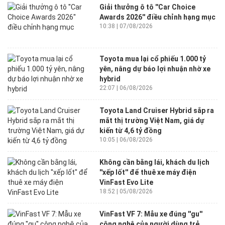
Giải thưởng ô tô ''Car Choice
Awards 2026'' điều chỉnh hạng mục
10:38 | 07/08/2026
Toyota mua lại cổ phiếu 1.000 tỷ
yên, nâng dự báo lợi nhuận nhờ xe
hybrid
22:07 | 06/08/2026
Toyota Land Cruiser Hybrid sắp ra
mắt thị trường Việt Nam, giá dự
kiến từ 4,6 tỷ đồng
10:05 | 06/08/2026
Không cần bằng lái, khách du lịch
''xếp lốt'' để thuê xe máy điện
VinFast Evo Lite
18:52 | 05/08/2026
VinFast VF 7: Mẫu xe đúng ''gu''
công nghệ của người dùng trẻ