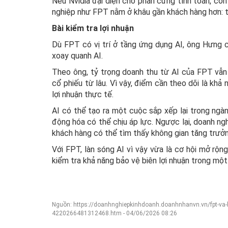
Nếu Nvidia đại diện cho phần cứng tính toán, còn
nghiệp như FPT nằm ở khâu gần khách hàng hơn: tr
Bài kiểm tra lợi nhuận
Dù FPT có vị trí ở tầng ứng dụng AI, ông Hưng 
xoay quanh AI.
Theo ông, tỷ trọng doanh thu từ AI của FPT vẫn 
cổ phiếu từ lâu. Vì vậy, điểm cần theo dõi là khả
lợi nhuận thực tế.
AI có thể tạo ra một cuộc sắp xếp lại trong ngà
động hóa có thể chịu áp lực. Ngược lại, doanh nghi
khách hàng có thể tìm thấy không gian tăng trưởn
Với FPT, làn sóng AI vì vậy vừa là cơ hội mở rộng 
kiểm tra khả năng bảo vệ biên lợi nhuận trong mộ
Nguồn: https://doanhnghiepkinhdoanh.doanhnhanvn.vn/fpt-va-bai-
4220266481312468.htm - 04/06/2026 08:26