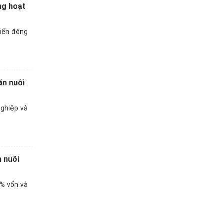
ng hoạt
biến động
ăn nuôi
nghiệp và
n nuôi
% vốn và