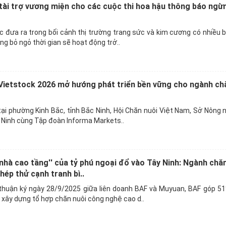
ài trợ vương miện cho các cuộc thi hoa hậu thông báo ngừ
 đưa ra trong bối cảnh thị trường trang sức và kim cương có nhiều 
g bỏ ngỏ thời gian sẽ hoạt động trở..
Vietstock 2026 mở hướng phát triển bền vững cho ngành ch
ại phường Kinh Bắc, tỉnh Bắc Ninh, Hội Chăn nuôi Việt Nam, Sở Nông 
 Ninh cùng Tập đoàn Informa Markets..
 nhà cao tầng'' của tỷ phú ngoại đổ vào Tây Ninh: Ngành chă
hép thử cạnh tranh bì..
huận ký ngày 28/9/2025 giữa liên doanh BAF và Muyuan, BAF góp 51
xây dựng tổ hợp chăn nuôi công nghệ cao d..