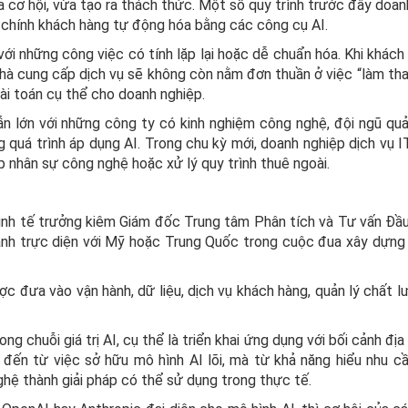
a cơ hội, vừa tạo ra thách thức. Một số quy trình trước đây doan
 chính khách hàng tự động hóa bằng các công cụ AI.
 với những công việc có tính lặp lại hoặc dễ chuẩn hóa. Khi khác
nhà cung cấp dịch vụ sẽ không còn nằm đơn thuần ở việc “làm tha
bài toán cụ thể cho doanh nghiệp.
ẫn lớn với những công ty có kinh nghiệm công nghệ, đội ngũ quả
quá trình áp dụng AI. Trong chu kỳ mới, doanh nghiệp dịch vụ I
cấp nhân sự công nghệ hoặc xử lý quy trình thuê ngoài.
inh tế trưởng kiêm Giám đốc Trung tâm Phân tích và Tư vấn Đầu
ranh trực diện với Mỹ hoặc Trung Quốc trong cuộc đua xây dựng
ợc đưa vào vận hành, dữ liệu, dịch vụ khách hàng, quản lý chất l
chuỗi giá trị AI, cụ thể là triển khai ứng dụng với bối cảnh địa
 đến từ việc sở hữu mô hình AI lõi, mà từ khả năng hiểu nhu c
ghệ thành giải pháp có thể sử dụng trong thực tế.