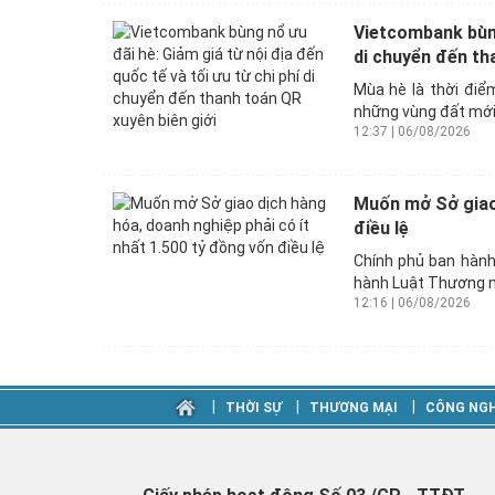
Vietcombank bùng 
di chuyển đến tha
Mùa hè là thời điể
những vùng đất mới 
12:37 | 06/08/2026
Muốn mở Sở giao 
điều lệ
Chính phủ ban hành
hành Luật Thương m
12:16 | 06/08/2026
‎|
‎|
‎|
THỜI SỰ
THƯƠNG MẠI
CÔNG NGH