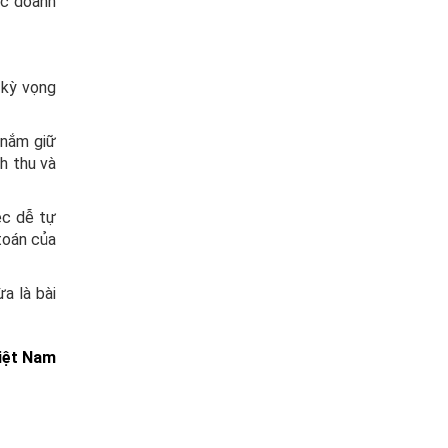
ác doanh
 kỳ vọng
 nắm giữ
h thu và
ệc dễ tự
 toán của
ừa là bài
iệt Nam