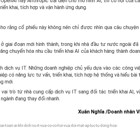
 OpenAI hay Anthropic đại diện cho mô hình AI, thì cơ hội của c
iển khai, tích hợp và vận hành ứng dụng.
cho rằng cổ phiếu này không nên chỉ được nhìn qua câu chuyện
ở giai đoạn mới hình thành, trong khi nhà đầu tư nước ngoài đã
 năng chuyển hóa nhu cầu triển khai AI của khách hàng thành doan
nh dịch vụ IT. Những doanh nghiệp chủ yếu dựa vào các công vi
ệp có năng lực tư vấn, triển khai, tích hợp hệ thống và hiểu bài
g mới.
vai trò từ nhà cung cấp dịch vụ IT sang đối tác triển khai AI, v
t ngành đang thay đổi nhanh.
Xuân Nghĩa /Doanh nhân V
toan-ai-khi-dich-vu-it-vua-co-co-hoi-vua-doi-mat-ap-luc-tu-dong-hoa-