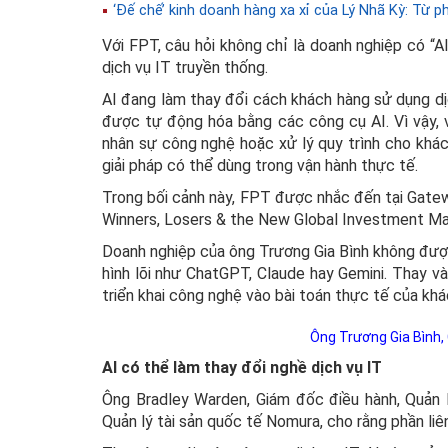
‘Đế chế’ kinh doanh hàng xa xỉ của Lý Nhã Kỳ: Từ ph
Với FPT, câu hỏi không chỉ là doanh nghiệp có “A
dịch vụ IT truyền thống.
AI đang làm thay đổi cách khách hàng sử dụng dị
được tự động hóa bằng các công cụ AI. Vì vậy, 
nhân sự công nghệ hoặc xử lý quy trình cho khác
giải pháp có thể dùng trong vận hành thực tế.
Trong bối cảnh này, FPT được nhắc đến tại Gatew
Winners, Losers & the New Global Investment Map
Doanh nghiệp của ông Trương Gia Bình không được
hình lõi như ChatGPT, Claude hay Gemini. Thay v
triển khai công nghệ vào bài toán thực tế của khá
Ông Trương Gia Bình,
AI có thể làm thay đổi nghề dịch vụ IT
Ông Bradley Warden, Giám đốc điều hành, Quản
Quản lý tài sản quốc tế Nomura, cho rằng phần li