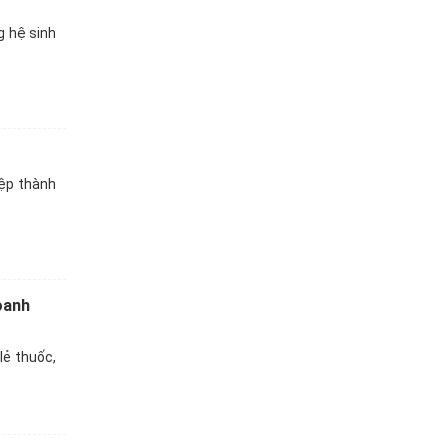
g hệ sinh
iệp thành
oanh
lẻ thuốc,