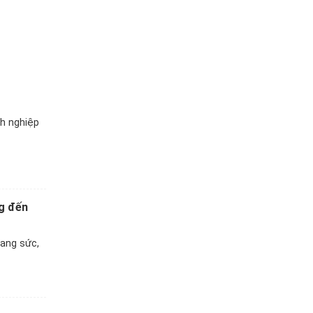
nh nghiệp
ng đến
rang sức,