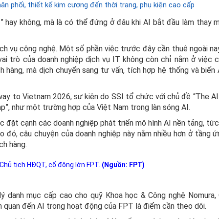
ân phối, thiết kế kim cương đến thời trang, phụ kiện cao cấp
I” hay không, mà là có thể đứng ở đâu khi AI bắt đầu làm thay 
ch vụ công nghệ. Một số phần việc trước đây cần thuê ngoài na
vai trò của doanh nghiệp dịch vụ IT không còn chỉ nằm ở việc 
h hàng, mà dịch chuyển sang tư vấn, tích hợp hệ thống và biến 
ay to Vietnam 2026, sự kiện do SSI tổ chức với chủ đề “The AI
”, như một trường hợp của Việt Nam trong làn sóng AI.
 đặt cạnh các doanh nghiệp phát triển mô hình AI nền tảng, tứ
ào đó, câu chuyện của doanh nghiệp này nằm nhiều hơn ở tầng ứ
ch hàng.
 Chủ tịch HĐQT, cổ đông lớn FPT.
(Nguồn: FPT)
 lý danh mục cấp cao cho quỹ Khoa học & Công nghệ Nomura,
ên quan đến AI trong hoạt động của FPT là điểm cần theo dõi.