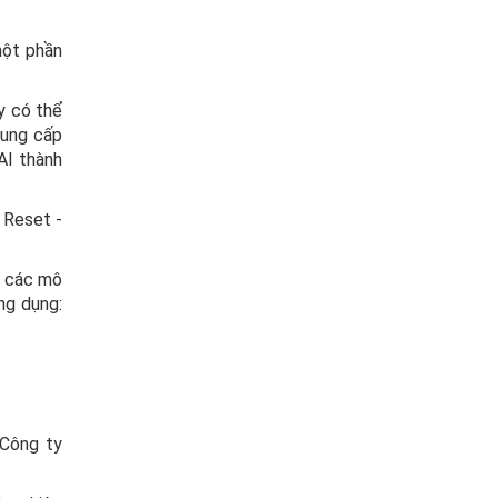
một phần
y có thể
cung cấp
AI thành
 Reset -
c các mô
ng dụng:
 Công ty