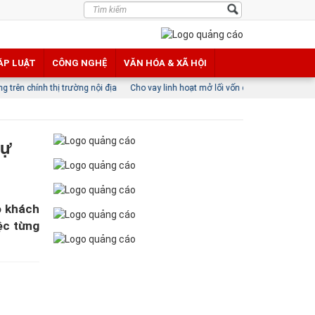
ÁP LUẬT
CÔNG NGHỆ
VĂN HÓA & XÃ HỘI
ờng nội địa
Cho vay linh hoạt mở lối vốn cho doanh nghiệp nhỏ và vừa Việt Na
tự
o khách
ệc từng