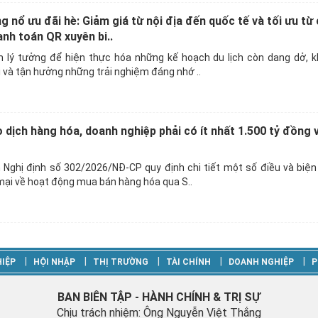
nổ ưu đãi hè: Giảm giá từ nội địa đến quốc tế và tối ưu từ c
nh toán QR xuyên bi..
m lý tưởng để hiện thực hóa những kế hoạch du lịch còn dang dở, 
và tận hưởng những trải nghiệm đáng nhớ ..
dịch hàng hóa, doanh nghiệp phải có ít nhất 1.500 tỷ đồng 
 Nghị định số 302/2026/NĐ-CP quy định chi tiết một số điều và biện
ại về hoạt động mua bán hàng hóa qua S..
‎|
‎|
‎|
‎|
‎|
IỆP
HỘI NHẬP
THỊ TRƯỜNG
TÀI CHÍNH
DOANH NGHIỆP
P
BAN BIÊN TẬP - HÀNH CHÍNH & TRỊ SỰ
Chịu trách nhiệm: Ông Nguyễn Việt Thắng