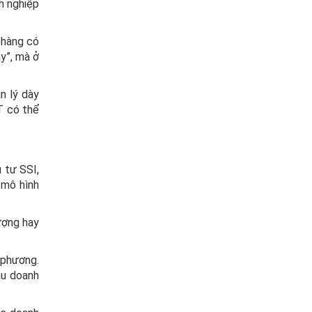
h nghiệp
h hàng có
y”, mà ở
n lý dày
T có thể
 tư SSI,
 mô hình
ượng hay
 phương.
ầu doanh