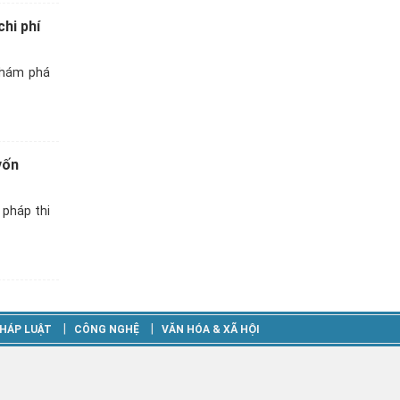
hi phí
khám phá
vốn
 pháp thi
‎|
‎|
HÁP LUẬT
CÔNG NGHỆ
VĂN HÓA & XÃ HỘI