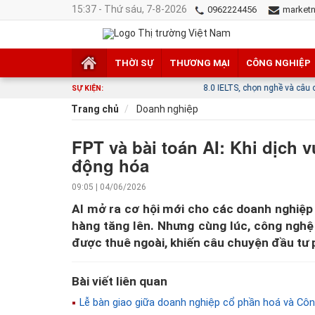
15:37 - Thứ sáu, 7-8-2026
0962224456
market
THỜI SỰ
THƯƠNG MẠI
CÔNG NGHIỆP
8.0 IELTS, chọn nghề và câu chuyện về một hướn
SỰ KIỆN:
Trang chủ
Doanh nghiệp
FPT và bài toán AI: Khi dịch v
động hóa
09:05 | 04/06/2026
AI mở ra cơ hội mới cho các doanh nghiệp
hàng tăng lên. Nhưng cùng lúc, công ngh
được thuê ngoài, khiến câu chuyện đầu tư ph
Bài viết liên quan
Lễ bàn giao giữa doanh nghiệp cổ phần hoá và C