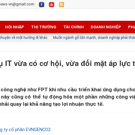
news.vn@gmail.com
HỘI NHẬP
THỊ TRƯỜNG
TÀI CHÍNH
DOANH NGHIỆP
PH
g đi khác
Muốn ngành gỗ lớn mạnh, doanh nghiệp phải thắng trên chính thị trư
ụ IT vừa có cơ hội, vừa đối mặt áp lực 
 công nghệ như FPT khi nhu cầu triển khai ứng dụng ch
ệ này cũng có thể tự động hóa một phần những công vi
ải quay lại khả năng tạo lợi nhuận thực tế.
ông ty cổ phần EVNGENCO2