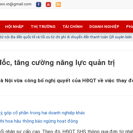
ws.vn@gmail.com
HỘI NHẬP
THỊ TRƯỜNG
TÀI CHÍNH
DOANH NGHIỆP
PH
uốc tế và tối ưu từ chi phí di chuyển đến thanh toán QR xuyên biên giới
Trung Q
ốc, tăng cường năng lực quản trị
à Nội vừa công bố nghị quyết của HĐQT về việc thay đ
ỷ, góp cổ phần trong hai doanh nghiệp khác
thi hoa hậu thông báo ngừng hoạt động
đổi nhân sự cấp cao. Theo đó, HĐQT SHS thông qua đơn từ nh