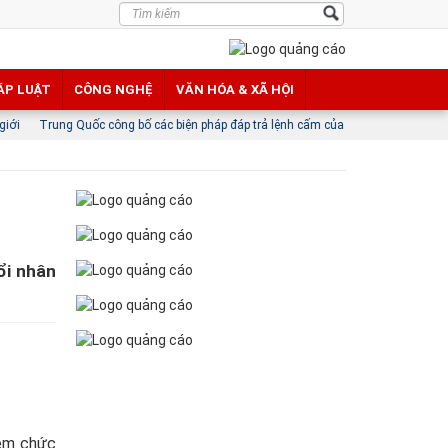
ÁP LUẬT
CÔNG NGHỆ
VĂN HÓA & XÃ HỘI
uốc công bố các biện pháp đáp trả lệnh cấm của Mỹ
ổi nhân
iệm chức