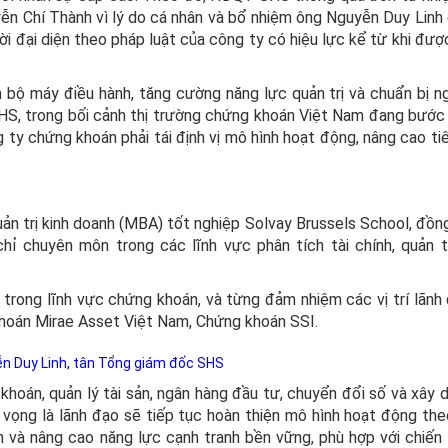
 Chí Thành vì lý do cá nhân và bổ nhiệm ông Nguyễn Duy Linh gi
i đại diện theo pháp luật của công ty có hiệu lực kể từ khi đượ
n bộ máy điều hành, tăng cường năng lực quản trị và chuẩn bị n
 SHS, trong bối cảnh thị trường chứng khoán Việt Nam đang bước
g ty chứng khoán phải tái định vị mô hình hoạt động, nâng cao ti
ản trị kinh doanh (MBA) tốt nghiệp Solvay Brussels School, đồng
hỉ chuyên môn trong các lĩnh vực phân tích tài chính, quản t
trong lĩnh vực chứng khoán, và từng đảm nhiệm các vị trí lãnh
hoán Mirae Asset Việt Nam, Chứng khoán SSI.
n Duy Linh, tân Tổng giám đốc SHS
khoán, quản lý tài sản, ngân hàng đầu tư, chuyển đổi số và xây 
 vọng là lãnh đạo sẽ tiếp tục hoàn thiện mô hình hoạt động th
m và nâng cao năng lực cạnh tranh bền vững, phù hợp với chiến 