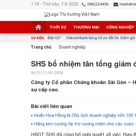
1:18 - Thứ sáu, 7-8-2026
0962224456
marketne
THỜI SỰ
THƯƠNG MẠI
CÔNG NGHIỆP
iao dịch tiền điện tử?
Vietcombank bùng nổ ưu đãi hè: Giảm giá từ nội địa đến q
SỰ KIỆN:
Trang chủ
Doanh nghiệp
SHS bổ nhiệm tân tổng giám đ
09:21 | 11/01/2026
Công ty Cổ phần Chứng khoán Sài Gòn – H
sự cấp cao.
Bài viết liên quan
Huấn Hoa Hồng là Chủ tịch doanh nghiệp vốn 100 t
Hãng kim cương tài trợ vương miện cho các cuộc 
HĐQT SHS đã công bố nghị quyết về việc thay 