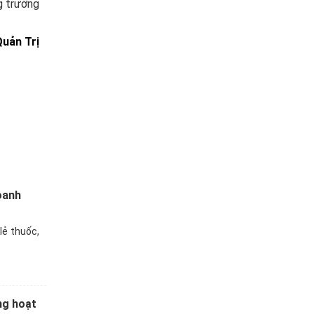
g trưởng
Quản Trị
oanh
lẻ thuốc,
ng hoạt