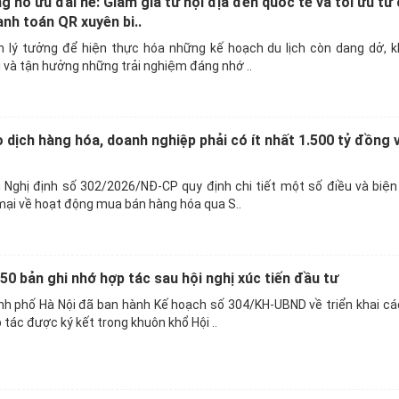
nổ ưu đãi hè: Giảm giá từ nội địa đến quốc tế và tối ưu từ c
nh toán QR xuyên bi..
m lý tưởng để hiện thực hóa những kế hoạch du lịch còn dang dở, 
và tận hưởng những trải nghiệm đáng nhớ ..
dịch hàng hóa, doanh nghiệp phải có ít nhất 1.500 tỷ đồng 
 Nghị định số 302/2026/NĐ-CP quy định chi tiết một số điều và biện
ại về hoạt động mua bán hàng hóa qua S..
 50 bản ghi nhớ hợp tác sau hội nghị xúc tiến đầu tư
nh phố Hà Nội đã ban hành Kế hoạch số 304/KH-UBND về triển khai cá
tác được ký kết trong khuôn khổ Hội ..