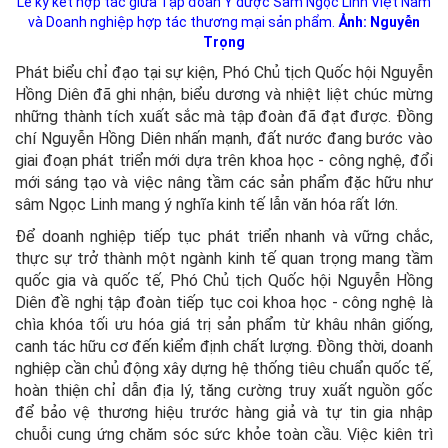
Lễ ký kết hợp tác giữa Tập đoàn Y dược Sâm Ngọc Linh Việt Nam
và Doanh nghiệp hợp tác thương mại sản phẩm.
Ảnh: Nguyễn
Trọng
Phát biểu chỉ đạo tại sự kiện, Phó Chủ tịch Quốc hội Nguyễn
Hồng Diên đã ghi nhận, biểu dương và nhiệt liệt chúc mừng
những thành tích xuất sắc mà tập đoàn đã đạt được. Đồng
chí Nguyễn Hồng Diên nhấn mạnh, đất nước đang bước vào
giai đoạn phát triển mới dựa trên khoa học - công nghệ, đổi
mới sáng tạo và việc nâng tầm các sản phẩm đặc hữu như
sâm Ngọc Linh mang ý nghĩa kinh tế lẫn văn hóa rất lớn.
Để doanh nghiệp tiếp tục phát triển nhanh và vững chắc,
thực sự trở thành một ngành kinh tế quan trọng mang tầm
quốc gia và quốc tế, Phó Chủ tịch Quốc hội Nguyễn Hồng
Diên đề nghị tập đoàn tiếp tục coi khoa học - công nghệ là
chìa khóa tối ưu hóa giá trị sản phẩm từ khâu nhân giống,
canh tác hữu cơ đến kiểm định chất lượng. Đồng thời, doanh
nghiệp cần chủ động xây dựng hệ thống tiêu chuẩn quốc tế,
hoàn thiện chỉ dẫn địa lý, tăng cường truy xuất nguồn gốc
để bảo vệ thương hiệu trước hàng giả và tự tin gia nhập
chuỗi cung ứng chăm sóc sức khỏe toàn cầu. Việc kiên trì