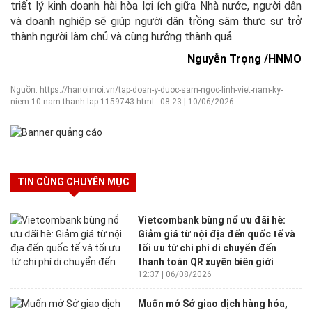
triết lý kinh doanh hài hòa lợi ích giữa Nhà nước, người dân
và doanh nghiệp sẽ giúp người dân trồng sâm thực sự trở
thành người làm chủ và cùng hưởng thành quả.
Nguyễn Trọng /HNMO
Nguồn: https://hanoimoi.vn/tap-doan-y-duoc-sam-ngoc-linh-viet-nam-ky-
niem-10-nam-thanh-lap-1159743.html - 08:23 | 10/06/2026
TIN CÙNG CHUYÊN MỤC
Vietcombank bùng nổ ưu đãi hè:
Giảm giá từ nội địa đến quốc tế và
tối ưu từ chi phí di chuyển đến
thanh toán QR xuyên biên giới
12:37 | 06/08/2026
Muốn mở Sở giao dịch hàng hóa,