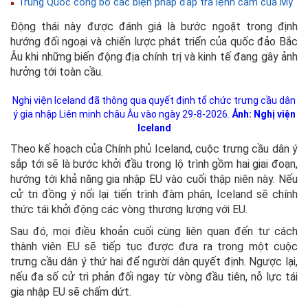
Trung Quốc công bố các biện pháp đáp trả lệnh cấm của Mỹ
Động thái này được đánh giá là bước ngoặt trong định
hướng đối ngoại và chiến lược phát triển của quốc đảo Bắc
Âu khi những biến động địa chính trị và kinh tế đang gây ảnh
hưởng tới toàn cầu.
Nghị viện Iceland đã thông qua quyết định tổ chức trưng cầu dân
ý gia nhập Liên minh châu Âu vào ngày 29-8-2026.
Ảnh: Nghị viện
Iceland
Theo kế hoạch của Chính phủ Iceland, cuộc trưng cầu dân ý
sắp tới sẽ là bước khởi đầu trong lộ trình gồm hai giai đoạn,
hướng tới khả năng gia nhập EU vào cuối thập niên này. Nếu
cử tri đồng ý nối lại tiến trình đàm phán, Iceland sẽ chính
thức tái khởi động các vòng thương lượng với EU.
Sau đó, mọi điều khoản cuối cùng liên quan đến tư cách
thành viên EU sẽ tiếp tục được đưa ra trong một cuộc
trưng cầu dân ý thứ hai để người dân quyết định. Ngược lại,
nếu đa số cử tri phản đối ngay từ vòng đầu tiên, nỗ lực tái
gia nhập EU sẽ chấm dứt.