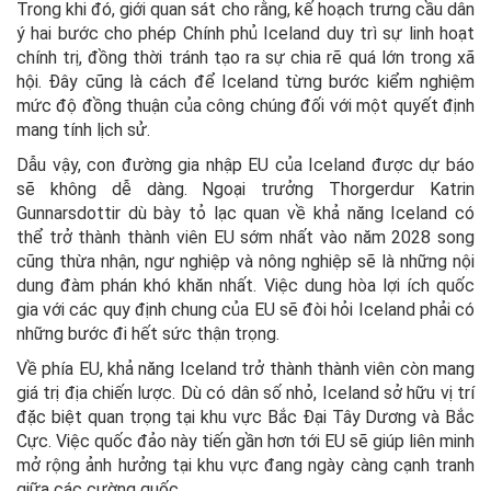
Trong khi đó, giới quan sát cho rằng, kế hoạch trưng cầu dân
ý hai bước cho phép Chính phủ Iceland duy trì sự linh hoạt
chính trị, đồng thời tránh tạo ra sự chia rẽ quá lớn trong xã
hội. Đây cũng là cách để Iceland từng bước kiểm nghiệm
mức độ đồng thuận của công chúng đối với một quyết định
mang tính lịch sử.
Dẫu vậy, con đường gia nhập EU của Iceland được dự báo
sẽ không dễ dàng. Ngoại trưởng Thorgerdur Katrin
Gunnarsdottir dù bày tỏ lạc quan về khả năng Iceland có
thể trở thành thành viên EU sớm nhất vào năm 2028 song
cũng thừa nhận, ngư nghiệp và nông nghiệp sẽ là những nội
dung đàm phán khó khăn nhất. Việc dung hòa lợi ích quốc
gia với các quy định chung của EU sẽ đòi hỏi Iceland phải có
những bước đi hết sức thận trọng.
Về phía EU, khả năng Iceland trở thành thành viên còn mang
giá trị địa chiến lược. Dù có dân số nhỏ, Iceland sở hữu vị trí
đặc biệt quan trọng tại khu vực Bắc Đại Tây Dương và Bắc
Cực. Việc quốc đảo này tiến gần hơn tới EU sẽ giúp liên minh
mở rộng ảnh hưởng tại khu vực đang ngày càng cạnh tranh
giữa các cường quốc.