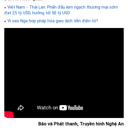
Việt Nam - Thái Lan: Phấn đấu kim ngạch thương mại sớm
đạt 25 tỷ USD, hướng tới 50 tỷ USD
Vì sao Nga hợp pháp hóa giao dịch tiền điện tử?
Báo và Phát thanh, Truyền hình Nghệ An