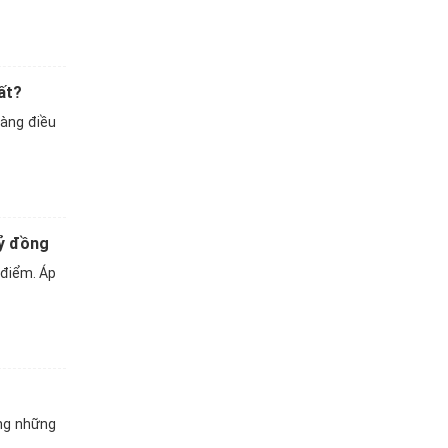
ất?
hàng điều
tỷ đồng
 điểm. Áp
ng những