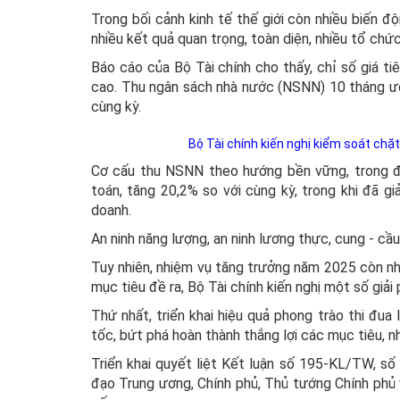
Trong bối cảnh kinh tế thế giới còn nhiều biến đ
nhiều kết quả quan trọng, toàn diện, nhiều tổ ch
Báo cáo của Bộ Tài chính cho thấy, chỉ số giá ti
cao. Thu ngân sách nhà nước (NSNN) 10 tháng ướ
cùng kỳ.
Bộ Tài chính kiến nghị kiểm soát chặt 
Cơ cấu thu NSNN theo hướng bền vững, trong đ
toán, tăng 20,2% so với cùng kỳ, trong khi đã gi
doanh.
An ninh năng lượng, an ninh lương thực, cung - cầ
Tuy nhiên, nhiệm vụ tăng trưởng năm 2025 còn nh
mục tiêu đề ra, Bộ Tài chính kiến nghị một số giải
Thứ nhất, triển khai hiệu quả phong trào thi đua
tốc, bứt phá hoàn thành thắng lợi các mục tiêu, n
Triển khai quyết liệt Kết luận số 195-KL/TW, số 
đạo Trung ương, Chính phủ, Thủ tướng Chính phủ