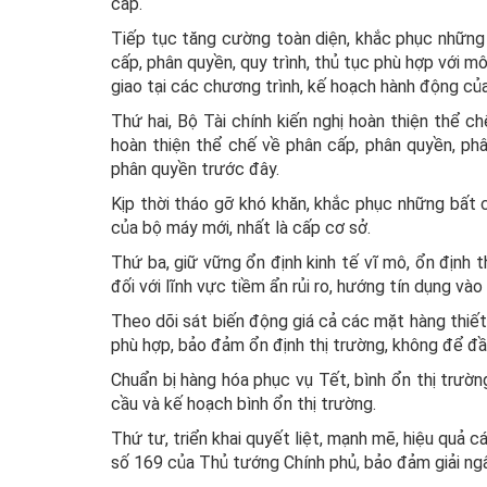
cấp.
Tiếp tục tăng cường toàn diện, khắc phục những t
cấp, phân quyền, quy trình, thủ tục phù hợp với 
giao tại các chương trình, kế hoạch hành động của
Thứ hai, Bộ Tài chính kiến nghị hoàn thiện thể ch
hoàn thiện thể chế về phân cấp, phân quyền, ph
phân quyền trước đây.
Kịp thời tháo gỡ khó khăn, khắc phục những bất 
của bộ máy mới, nhất là cấp cơ sở.
Thứ ba, giữ vững ổn định kinh tế vĩ mô, ổn định th
đối với lĩnh vực tiềm ẩn rủi ro, hướng tín dụng và
Theo dõi sát biến động giá cả các mặt hàng thiết y
phù hợp, bảo đảm ổn định thị trường, không để đầu
Chuẩn bị hàng hóa phục vụ Tết, bình ổn thị trườn
cầu và kế hoạch bình ổn thị trường.
Thứ tư, triển khai quyết liệt, mạnh mẽ, hiệu quả 
số 169 của Thủ tướng Chính phủ, bảo đảm giải n