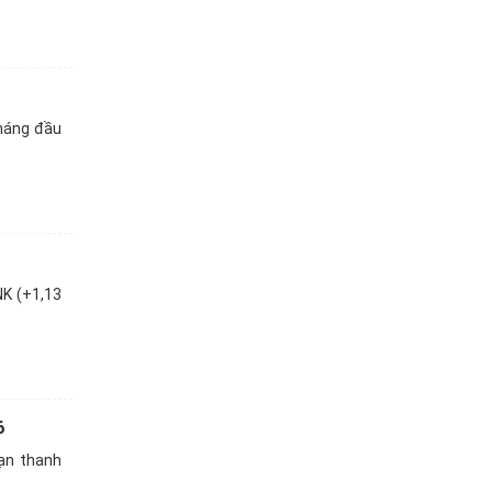
tháng đầu
K (+1,13
6
ạn thanh