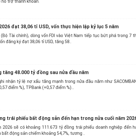
ể hỗ trợ thanh khoản.
026 đạt 38,06 tỉ USD, vốn thực hiện lập kỷ lục 5 năm
Bộ Tài chính), dòng vốn FDI vào Việt Nam tiếp tục bứt phá trong 7 
n đăng ký đạt 38,06 tỉ USD, tăng 58..
g tăng 48.000 tỷ đồng sau nửa đầu năm
ghi nhận tỷ lệ nợ xấu tăng mạnh trong nửa đầu năm như SACOMBAN
,57 điểm %), TPBank (+0,57 điểm %)...
ng trái phiếu bất động sản đến hạn trong nửa cuối năm 202
 2026 sẽ có khoảng 111.673 tỷ đồng trái phiếu doanh nghiệp đến h
 bất động sản chiếm khoảng 54,7%, tương ..