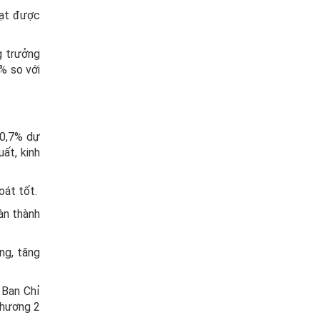
đạt được
g trưởng
% so với
00,7% dự
ất, kinh
oát tốt.
àn thành
ng, tăng
 Ban Chỉ
phương 2