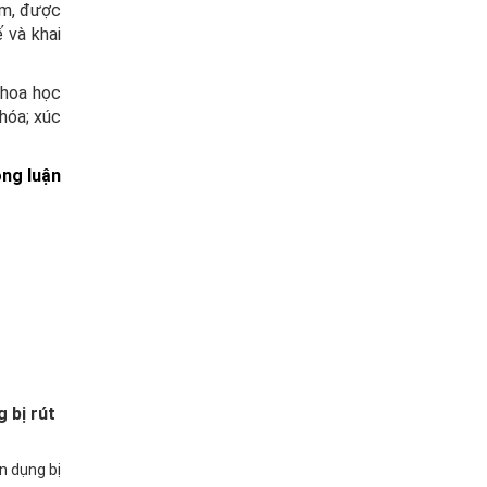
ểm, được
 và khai
khoa học
 hóa; xúc
ông luận
 bị rút
n dụng bị