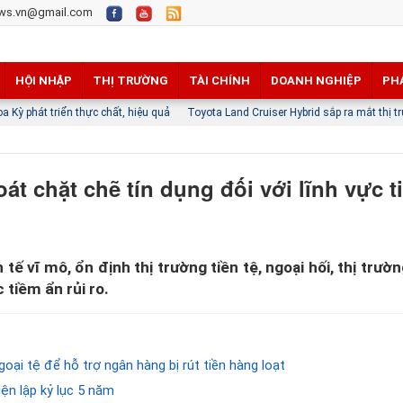
ws.vn@gmail.com
HỘI NHẬP
THỊ TRƯỜNG
TÀI CHÍNH
DOANH NGHIỆP
PH
 chất, hiệu quả
Toyota Land Cruiser Hybrid sắp ra mắt thị trường Việt Nam, giá 
át chặt chẽ tín dụng đối với lĩnh vực t
 tế vĩ mô, ổn định thị trường tiền tệ, ngoại hối, thị trườ
 tiềm ẩn rủi ro.
ại tệ để hỗ trợ ngân hàng bị rút tiền hàng loạt
ện lập kỷ lục 5 năm