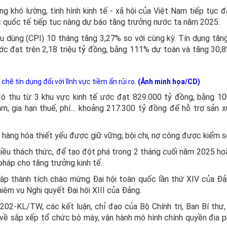
ộng khó lường, tình hình kinh tế - xã hội của Việt Nam tiếp tục 
ức quốc tế tiếp tục nâng dự báo tăng trưởng nước ta năm 2025.
êu dùng (CPI) 10 tháng tăng 3,27% so với cùng kỳ. Tín dụng tăn
c đạt trên 2,18 triệu tỷ đồng, bằng 111% dự toán và tăng 30,8
chẽ tín dụng đối với lĩnh vực tiềm ẩn rủi ro.
(Ảnh minh họa/CD)
ó thu từ 3 khu vực kinh tế ước đạt 829.000 tỷ đồng, bằng 1
ảm, gia hạn thuế, phí… khoảng 217.300 tỷ đồng để hỗ trợ sản xu
u hàng hóa thiết yếu được giữ vững; bội chi, nợ công được kiểm s
iều thách thức, để tạo đột phá trong 2 tháng cuối năm 2025 ho
 pháp cho tăng trưởng kinh tế.
 lập thành tích chào mừng Đại hội toàn quốc lần thứ XIV của Đả
hiệm vụ Nghị quyết Đại hội XIII của Đảng.
202-KL/TW, các kết luận, chỉ đạo của Bộ Chính trị, Ban Bí thư,
 về sắp xếp tổ chức bộ máy, vận hành mô hình chính quyền địa 