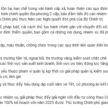
ồn tại, hạn chế trong vận hành cấp xã; hoàn thiện các quy định
mô hình chính quyền địa phương 2 cấp; bảo đảm tiến độ các nhiệm
 Chính phủ thực hiện các Nghị quyết đột phá của Bộ Chính trị.
ế, pháp luật, cải cách thủ tục hành chính gắn với chuyển đổi số;
ân định thẩm quyền, bao gồm cả những nội dung, nhiệm vụ đã p
cập, mâu thuẫn, chồng chéo trong các quy định liên quan đến h
ị trường tiền tệ, ngoại hối, thị trường vàng; kiểm soát chặt chẽ
o các lĩnh vực sản xuất kinh doanh, lĩnh vực ưu tiên, động lực tăn
ếu thuộc phạm vi quản lý, kịp thời có giải pháp quản lý, kiểm so
 cơ, làm giá.
g và thúc đẩy tiêu dùng dịp cuối năm và Tết, có phương án kết 
các nhiệm vụ, giải pháp thúc đẩy giải ngân vốn đầu tư công theo 
gân 100% kế hoạch vốn năm 2025 được Thủ tướng Chính phủ giao