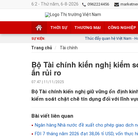
6:2 - Thứ năm, 6-8-2026
0962224456
marketne
THỜI SỰ
THƯƠNG MẠI
CÔNG NGHIỆP
Thúc đẩy quan hệ Việt Nam - Hoa Kỳ phát triển thực
SỰ KIỆN:
Trang chủ
Tài chính
Bộ Tài chính kiến nghị kiểm so
ẩn rủi ro
07:47 | 11/11/2025
Bộ Tài chính kiến nghị giữ vững ổn định kinh
kiểm soát chặt chẽ tín dụng đối với lĩnh vực
Bài viết liên quan
Ngân hàng Nhà nước đề xuất cho phép giao dịch ngo
FDI 7 tháng năm 2026 đạt 38,06 tỉ USD, vốn thực hi