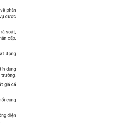
 về phân
 vụ được
 rà soát,
hân cấp,
oạt động
 tín dụng
g trưởng.
át giá cả
nối cung
Công điện
.