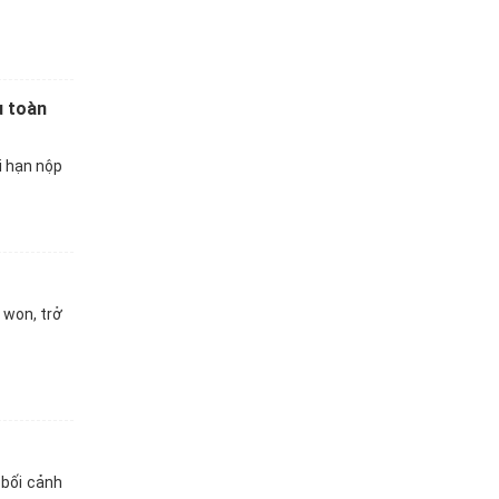
u toàn
i hạn nộp
 won, trở
 bối cảnh