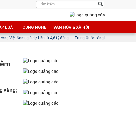
ÁP LUẬT
CÔNG NGHỆ
VĂN HÓA & XÃ HỘI
dự kiến từ 4,6 tỷ đồng
Trung Quốc công bố các biện pháp đáp trả lệnh cấm của
iềm
ng vàng;