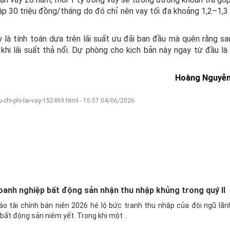
ập 30 triệu đồng/tháng do đó chỉ nên vay tối đa khoảng 1,2–1,3
 là tính toán dựa trên lãi suất ưu đãi ban đầu mà quên rằng s
hi lãi suất thả nổi. Dự phòng cho kịch bản này ngay từ đầu là
Hoàng Nguyễ
-chi-phi-lai-vay-152499.html - 15:57 04/06/2026
oanh nghiệp bất động sản nhận thu nhập khủng trong quý II
o tài chính bán niên 2026 hé lộ bức tranh thu nhập của đội ngũ lãn
bất động sản niêm yết. Trong khi một ..