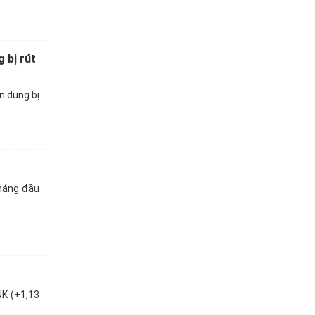
 bị rút
n dụng bị
tháng đầu
K (+1,13