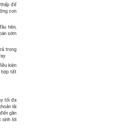
 thấp để
hững con
ầu tiên,
toán sớm
trả trong
ay.
điều kiện
 hợp tất
y tối đa
hoản lãi
n đến gần
 sinh lời