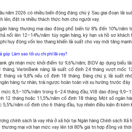
u năm 2026 có nhiều biến động đáng chú ý. Sau giai đoạn lãi su
h lên, đặt ra nhiều thách thức hơn cho người vay.
 ngân hàng thương mại dao động phổ biến từ 8% đến 10%/năm tr
thả nổi lên 12–14%/năm tùy ngân hàng, kỳ hạn và hồ sơ khách 
 phí huy động vốn leo thang khiến lãi suất cho vay mới tăng mạnh
 góp: Làm sao tối ưu chi phí lãi vay?
nk ghi nhận mức khởi điểm từ 9,6%/năm; BIDV áp dụng biểu lãi
tháng; VietinBank nâng lãi suất cố định 24 tháng vượt mốc 
2 tháng và 9,8% nếu cố định 18 tháng. Đáng chú ý, lãi suất n
gân hàng tư nhân, trái ngược hoàn toàn với xu hướng trước đây.
rì mức 8,5–10%/năm trong 6–24 tháng đầu; VIB dao động 9,9–
nh 12 tháng hoặc 11,5%/năm cố định 18 tháng. Một số ngân h
5,5%/năm cố định cho 6 tháng đầu, tuy nhiên điều kiện đi kèm 
ng chính sách là vay nhà ở xã hội tại Ngân hàng Chính sách Xã hộ
hương mại với hạn mức vay lên tới 80% giá trị hợp đồng và thời 