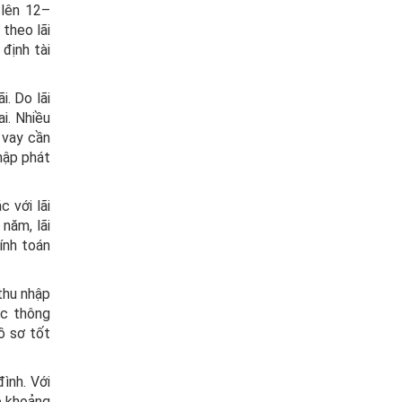
 lên 12–
 theo lãi
định tài
i. Do lãi
i. Nhiều
 vay cần
nhập phát
c với lãi
năm, lãi
ính toán
 thu nhập
ức thông
ồ sơ tốt
ình. Với
p khoảng