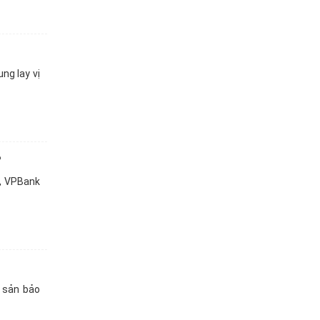
ng lay vị
?
6, VPBank
i sản bảo