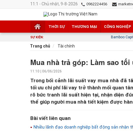
11:1 - Chủ nhật, 9-8-2026
0962224456
marketn
THỜI SỰ
THƯƠNG MẠI
CÔNG NGHIỆP
Bamboo Capital chính thức mất t
SỰ KIỆN:
Trang chủ
Tài chính
Mua nhà trả góp: Làm sao tối 
11:10 | 06/06/2026
Trong bối cảnh lãi suất vay mua nhà đã tă
tối ưu chi phí lãi vay trở thành mối quan 
rõ bức tranh lãi suất hiện tại, nhận diện đ
thể giúp người mua nhà tiết kiệm được hàn
Bài viết liên quan
Nhiều lãnh đạo doanh nghiệp bất động sản nhận th