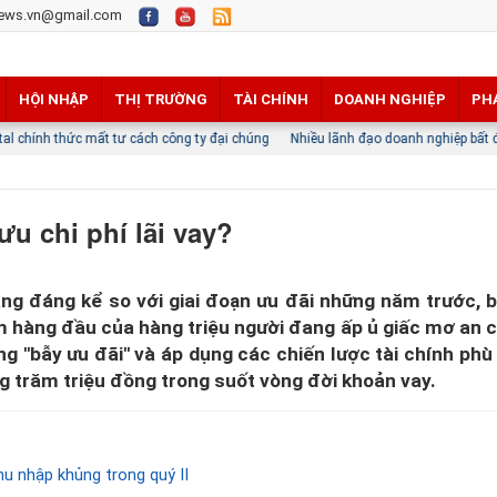
ews.vn@gmail.com
HỘI NHẬP
THỊ TRƯỜNG
TÀI CHÍNH
DOANH NGHIỆP
PH
ư cách công ty đại chúng
Nhiều lãnh đạo doanh nghiệp bất động sản nhận thu n
ưu chi phí lãi vay?
ng đáng kể so với giai đoạn ưu đãi những năm trước, b
tâm hàng đầu của hàng triệu người đang ấp ủ giấc mơ an c
úng ''bẫy ưu đãi'' và áp dụng các chiến lược tài chính ph
g trăm triệu đồng trong suốt vòng đời khoản vay.
u nhập khủng trong quý II