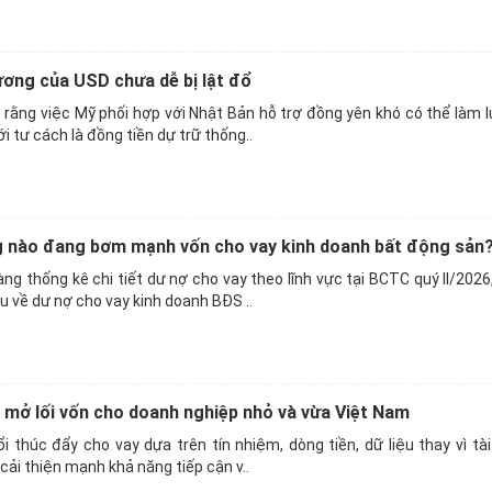
ơng của USD chưa dễ bị lật đổ
ằng việc Mỹ phối hợp với Nhật Bản hỗ trợ đồng yên khó có thể làm lu
 tư cách là đồng tiền dự trữ thống..
 nào đang bơm mạnh vốn cho vay kinh doanh bất động sản
ng thống kê chi tiết dư nợ cho vay theo lĩnh vực tại BCTC quý II/202
u về dư nợ cho vay kinh doanh BĐS ..
t mở lối vốn cho doanh nghiệp nhỏ và vừa Việt Nam
i thúc đẩy cho vay dựa trên tín nhiệm, dòng tiền, dữ liệu thay vì tà
cải thiện mạnh khả năng tiếp cận v..