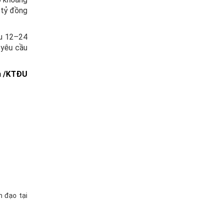
 tỷ đồng
au 12–24
 yêu cầu
n /KTĐU
h đạo tại