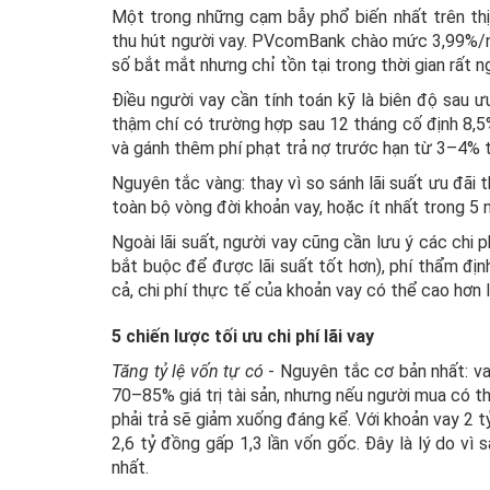
Một trong những cạm bẫy phổ biến nhất trên thị 
thu hút người vay. PVcomBank chào mức 3,99%/n
số bắt mắt nhưng chỉ tồn tại trong thời gian rất n
Điều người vay cần tính toán kỹ là biên độ sau 
thậm chí có trường hợp sau 12 tháng cố định 8,5
và gánh thêm phí phạt trả nợ trước hạn từ 3–4% tổ
Nguyên tắc vàng: thay vì so sánh lãi suất ưu đãi 
toàn bộ vòng đời khoản vay, hoặc ít nhất trong 5 
Ngoài lãi suất, người vay cũng cần lưu ý các chi p
bắt buộc để được lãi suất tốt hơn), phí thẩm định
cả, chi phí thực tế của khoản vay có thể cao hơn 
5 chiến lược tối ưu chi phí lãi vay
Tăng tỷ lệ vốn tự có
- Nguyên tắc cơ bản nhất: vay
70–85% giá trị tài sản, nhưng nếu người mua có t
phải trả sẽ giảm xuống đáng kể. Với khoản vay 2 t
2,6 tỷ đồng gấp 1,3 lần vốn gốc. Đây là lý do vì s
nhất.