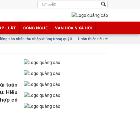
ÁP LUẬT
CÔNG NGHỆ
VĂN HÓA & XÃ HỘI
hập khủng trong quý II
Hoàn thiện tiêu chuẩn, hạ tầng chất lượng thúc đẩy th
ài toán
ư. Hiểu
ù hợp có