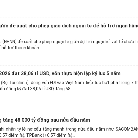
ớc đề xuất cho phép giao dịch ngoại tệ để hỗ trợ ngân hàng
(NHNN) đề xuất cho phép ngoại tệ giữa dự trữ ngoại hối với tổ chức tí
ể hỗ trợ thanh khoản.
026 đạt 38,06 tỉ USD, vốn thực hiện lập kỷ lục 5 năm
Bộ Tài chính), dòng vốn FDI vào Việt Nam tiếp tục bứt phá trong 7 
n đăng ký đạt 38,06 tỉ USD, tăng 58..
g tăng 48.000 tỷ đồng sau nửa đầu năm
ghi nhận tỷ lệ nợ xấu tăng mạnh trong nửa đầu năm như SACOMBAN
,57 điểm %), TPBank (+0,57 điểm %)...