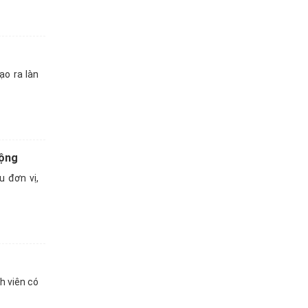
ạo ra làn
động
 đơn vị,
h viên có