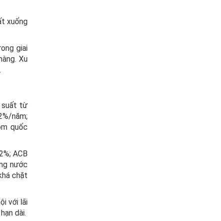
ất xuống
ong giai
hàng. Xu
.
 suất từ
12%/năm;
hóm quốc
12%; ACB
àng nước
khá chặt
i với lãi
hạn dài.