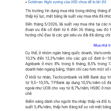
Goldman: Ngôi vương của USD chưa dễ bị lật đổ
Thị trường tín dụng mua nhà trong những tháng đầ
thấp kỷ lục, mặt bằng lãi suất vay mua nhà đã nhíc
Đến tháng 5/2026, lãi suất vay mua nhà tại các
đoạn ưu đãi cố định từ 6 đến 36 tháng, sau đó 
hướng chủ đạo là các gói siêu ưu đãi đã dừng, chi
Mua nhà trả
Cụ thể, ở nhóm ngân hàng quốc doanh, Vietcomba
10,3% đến 12,3%/năm cho các gói cố định 6–18 
Agribank ở mức 8% trong 6 tháng, 8,5% trong 1
doanh hiện ngang bằng, thậm chí cao hơn một số n
Ở khối tư nhân, Techcombank và MB Bank duy t
từ 9,5–10,5%; TPBank áp dụng 10,5%/năm cố đị
ngoài như UOB cho vay từ 8,7%/năm; HSBC ở mức 
chẽ.
Điểm sáng dành cho người thu nhập thấp và đối tượ
suất 5,4%/năm, thấp hơn đáng kể so với mặt bằng t