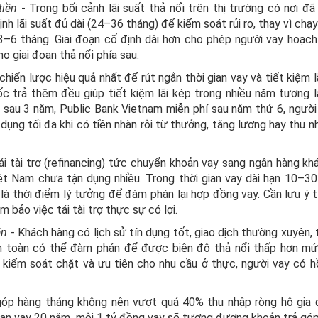
tiền
- Trong bối cảnh lãi suất thả nổi trên thị trường có nơi đã
 lãi suất đủ dài (24–36 tháng) để kiểm soát rủi ro, thay vì chạy
3–6 tháng. Giai đoạn cố định dài hơn cho phép người vay hoạch 
o giai đoạn thả nổi phía sau.
 chiến lược hiệu quả nhất để rút ngắn thời gian vay và tiết kiệm lã
c trả thêm đều giúp tiết kiệm lãi kép trong nhiều năm tương la
 sau 3 năm, Public Bank Vietnam miễn phí sau năm thứ 6, người
 dụng tối đa khi có tiền nhàn rỗi từ thưởng, tăng lương hay thu 
ái tài trợ (refinancing) tức chuyển khoản vay sang ngân hàng khá
t Nam chưa tận dụng nhiều. Trong thời gian vay dài hạn 10–30 
 là thời điểm lý tưởng để đàm phán lại hợp đồng vay. Cần lưu ý t
 bảo việc tái tài trợ thực sự có lợi.
án
- Khách hàng có lịch sử tín dụng tốt, giao dịch thường xuyên,
àn toàn có thể đàm phán để được biên độ thả nổi thấp hơn m
 kiểm soát chặt và ưu tiên cho nhu cầu ở thực, người vay có h
 góp hàng tháng không nên vượt quá 40% thu nhập ròng hộ gia đ
hạn vay 20 năm, mỗi 1 tỷ đồng vay sẽ tương đương khoản trả gó