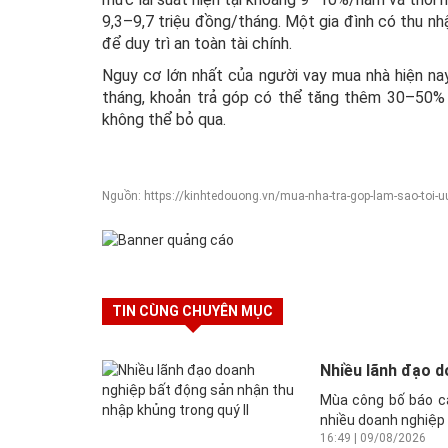
9,3–9,7 triệu đồng/tháng. Một gia đình có thu nh
để duy trì an toàn tài chính.
Nguy cơ lớn nhất của người vay mua nhà hiện nay
tháng, khoản trả góp có thể tăng thêm 30–50% k
không thể bỏ qua.
Nguồn: https://kinhtedouong.vn/mua-nha-tra-gop-lam-sao-toi-uu
TIN CÙNG CHUYÊN MỤC
Nhiều lãnh đạo d
Mùa công bố báo cá
nhiều doanh nghiệp 
16:49 | 09/08/2026