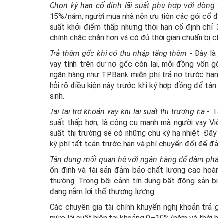
Chọn kỳ hạn cố định lãi suất phù hợp với dòng 
15%/năm, người mua nhà nên ưu tiên các gói cố định
suất khởi điểm thấp nhưng thời hạn cố định chỉ 
chính chắc chắn hơn và có đủ thời gian chuẩn bị ch
Trả thêm gốc khi có thu nhập tăng thêm
- Đây là
vay tính trên dư nợ gốc còn lại, mỗi đồng vốn gố
ngân hàng như TPBank miễn phí trả nợ trước hạn
hỏi rõ điều kiện này trước khi ký hợp đồng để tận
sinh.
Tái tài trợ khoản vay khi lãi suất thị trường hạ
- T
suất thấp hơn, là công cụ mạnh mà người vay Việ
suất thị trường sẽ có những chu kỳ hạ nhiệt. Đây
kỹ phí tất toán trước hạn và phí chuyển đổi để đảm
Tận dụng mối quan hệ với ngân hàng để đàm ph
ổn định và tài sản đảm bảo chất lượng cao ho
thường. Trong bối cảnh tín dụng bất động sản bị
đang nắm lợi thế thương lượng.
Các chuyên gia tài chính khuyến nghị khoản trả
mức lãi suất hiện tại khoảng 9–10%/năm và thời 