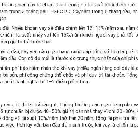
trường hiện nay là chiến thuật công bố lãi suất khởi điểm cực
ăm trong 3 tháng đầu, HSBC là 5,5%/năm trong 6 tháng đầu, n
gắn.
ưu đãi. Nhiều khoản vay sẽ điều chỉnh lên 12–13%/năm sau năm đ
%/năm, lãi suất nhảy vọt lên 15%/năm khiến người vay phải tất 
ng giá trị trả trước hạn.
tháng đầu, hãy yêu cầu ngân hàng cung cấp tổng số tiền lãi phải 
năm đầu. Con số đó mới là thước đo trung thực nhất của chi phí v
hí ẩn: phí bảo hiểm nhân thọ khi vay (nhiều ngân hàng coi đây là 
 tài sản, phí công chứng thế chấp và phí duy trì tài khoản. Tổng
lãi suất danh nghĩa từ 1–2 điểm phần trăm.
 càng ít thì lãi trả càng ít. Thông thường các ngân hàng cho va
hể tự chuẩn bị được 40–50% giá trị căn nhà thay vì chỉ 20–30%, k
ỷ đồng và lãi suất 10%/năm thời hạn 20 năm, tổng lãi phải trả lê
ao việc tích lũy vốn ban đầu đủ mạnh trước khi vay là chiến lược