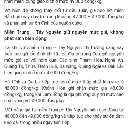
nhất miền, cùng giao dịch ở mức 49.000 đồng/kg.
Với biên độ không thay đổi từ đầu tuần, giá heo hơi miền
Bắc hôm nay duy trì trong khoảng 47.000 – 49.000 đồng/kg
và phản ánh sự ổn định của nguồn cung.
Miền Trung – Tây Nguyên giữ nguyên mức giá, không
phát sinh biến động
Tại khu vực miền Trung – Tây Nguyên, thị trường sáng nay
tiếp tục giữ ổn định khi tất cả địa phương đều giữ nguyên
mức giá so với hôm qua. Các tỉnh Thanh Hóa, Nghệ An,
Quảng Trị, Thừa Thiên Huế, Đà Nẵng, Quảng Ngãi và Đắk Lắk
hiện giao dịch ở mức 47.000 đồng/kg.
Hà Tĩnh và Gia Lai tiếp tục neo ở mức thấp nhất khu vực là
46.000 đồng/kg. Khánh Hòa ghi nhận mức giá 48.000
đồng/kg, trong khi Lâm Đồng là địa phương duy trì mức cao
nhất vùng với 49.000 đồng/kg.
Mặt bằng giá tại miền Trung – Tây Nguyên hiện dao động từ
46.000 đến 49.000 đồng/kg và tiếp tục cho thấy sự ổn định
kéo dài trong nhiều ngày liên tiếp.