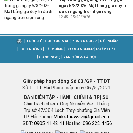
ngày 5/8/2026: Mặt bằng giá duy trì
đà đi ngang trên diện rộng
12:45 | 05/08/2026
|
|
|
|
THỜI SỰ
THƯƠNG MẠI
CÔNG NGHIỆP
HỘI NHẬP
|
|
|
|
THỊ TRƯỜNG
TÀI CHÍNH
DOANH NGHIỆP
PHÁP LUẬT
|
|
CÔNG NGHỆ
VĂN HÓA & XÃ HỘI
Giấy phép hoạt động Số 03 /GP - TTĐT
Sở TTTT Hải Phòng cấp ngày 06 /5 /2021
BAN BIÊN TẬP - HÀNH CHÍNH & TRỊ SỰ
Chịu trách nhiệm: Ông Nguyễn Việt Thắng
Trụ sở 47/384 Lạch Tray-phường Gia Viên
TP. Hải Phòng-
M
arketnews.vn@gmail.com
SĐT:
0905 41 42 41
Hotline:
096 222 4456