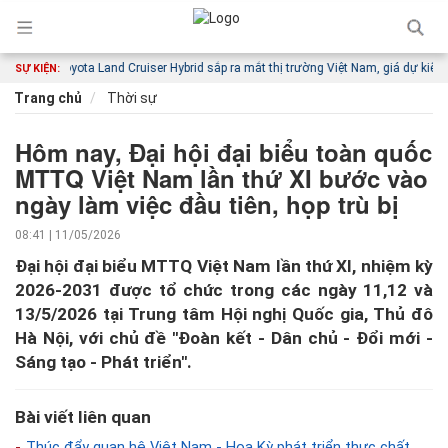
ả
Toyota Land Cruiser Hybrid sắp ra mắt thị trường Việt Nam, giá dự kiến từ 4,6 
SỰ KIỆN:
Trang chủ
Thời sự
Hôm nay, Đại hội đại biểu toàn quốc
MTTQ Việt Nam lần thứ XI bước vào
ngày làm việc đầu tiên, họp trù bị
08:41 | 11/05/2026
Đại hội đại biểu MTTQ Việt Nam lần thứ XI, nhiệm kỳ
2026-2031 được tổ chức trong các ngày 11,12 và
13/5/2026 tại Trung tâm Hội nghị Quốc gia, Thủ đô
Hà Nội, với chủ đề ''Đoàn kết - Dân chủ - Đổi mới -
Sáng tạo - Phát triển''.
Bài viết liên quan
Thúc đẩy quan hệ Việt Nam - Hoa Kỳ phát triển thực chất,