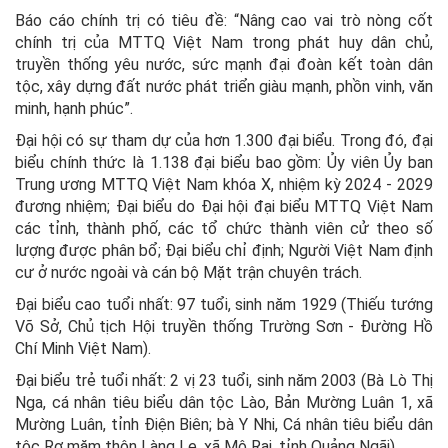
Báo cáo chính trị có tiêu đề: “Nâng cao vai trò nòng cốt
chính trị của MTTQ Việt Nam trong phát huy dân chủ,
truyền thống yêu nước, sức mạnh đại đoàn kết toàn dân
tộc, xây dựng đất nước phát triển giàu mạnh, phồn vinh, văn
minh, hạnh phúc”.
Đại hội có sự tham dự của hơn 1.300 đại biểu. Trong đó, đại
biểu chính thức là 1.138 đại biểu bao gồm: Ủy viên Ủy ban
Trung ương MTTQ Việt Nam khóa X, nhiệm kỳ 2024 - 2029
đương nhiệm; Đại biểu do Đại hội đại biểu MTTQ Việt Nam
các tỉnh, thành phố, các tổ chức thành viên cử theo số
lượng được phân bổ; Đại biểu chỉ định; Người Việt Nam định
cư ở nước ngoài và cán bộ Mặt trận chuyên trách.
Đại biểu cao tuổi nhất: 97 tuổi, sinh năm 1929 (Thiếu tướng
Võ Sở, Chủ tịch Hội truyền thống Trường Sơn - Đường Hồ
Chí Minh Việt Nam).
Đại biểu trẻ tuổi nhất: 2 vị 23 tuổi, sinh năm 2003 (Bà Lò Thị
Nga, cá nhân tiêu biểu dân tộc Lào, Bản Mường Luân 1, xã
Mường Luân, tỉnh Điện Biên; bà Y Nhi, Cá nhân tiêu biểu dân
tộc Rơ măm thôn Làng Le, xã Mô Rai, tỉnh Quảng Ngãi).