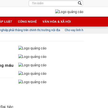
ÁP LUẬT
CÔNG NGHỆ
VĂN HÓA & XÃ HỘI
g trên chính thị trường nội địa
Cho vay linh hoạt mở lối vốn cho doanh nghiệ
ăng máu
Đại tiệc