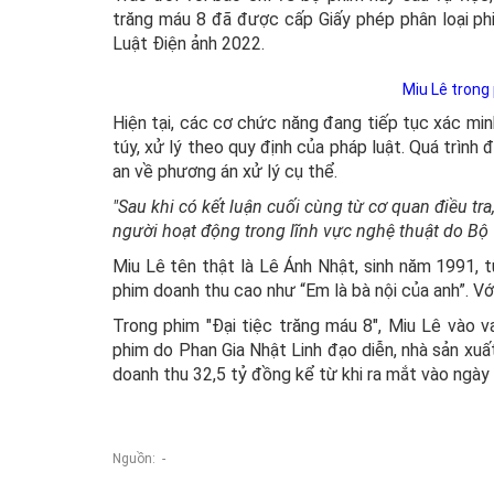
trăng máu 8 đã được cấp Giấy phép phân loại 
Luật Điện ảnh 2022.
Miu Lê trong
Hiện tại, các cơ chức năng đang tiếp tục xác minh
túy, xử lý theo quy định của pháp luật. Quá trình
an về phương án xử lý cụ thể.
"Sau khi có kết luận cuối cùng từ cơ quan điều t
người hoạt động trong lĩnh vực nghệ thuật do B
Miu Lê tên thật là Lê Ánh Nhật, sinh năm 1991, t
phim doanh thu cao như “Em là bà nội của anh”. Với
Trong phim "Đại tiệc trăng máu 8", Miu Lê vào 
phim do Phan Gia Nhật Linh đạo diễn, nhà sản xuấ
doanh thu 32,5 tỷ đồng kể từ khi ra mắt vào ngày
Nguồn: -