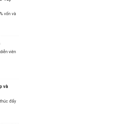
% vốn và
n
 diễn viên
p và
 thúc đẩy