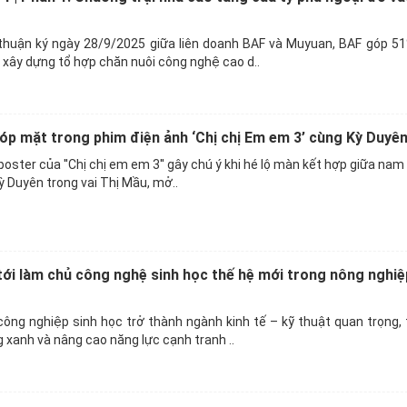
huận ký ngày 28/9/2025 giữa liên doanh BAF và Muyuan, BAF góp 51
xây dựng tổ hợp chăn nuôi công nghệ cao d..
p mặt trong phim điện ảnh ‘Chị chị Em em 3’ cùng Kỳ Duyê
 poster của ''Chị chị em em 3'' gây chú ý khi hé lộ màn kết hợp giữa nam
 Duyên trong vai Thị Mầu, mở..
ới làm chủ công nghệ sinh học thế hệ mới trong nông nghiệ
ng nghiệp sinh học trở thành ngành kinh tế – kỹ thuật quan trọng,
 xanh và nâng cao năng lực cạnh tranh ..