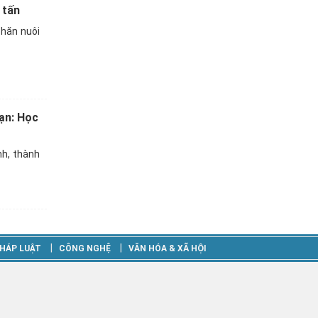
 tấn
chăn nuôi
ạn: Học
nh, thành
‎|
‎|
HÁP LUẬT
CÔNG NGHỆ
VĂN HÓA & XÃ HỘI