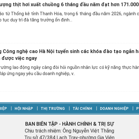
ượng thịt hơi xuất chuồng 6 tháng đầu năm đạt hơn 171.000
o từ Thống kê tỉnh Thanh Hóa, trong 6 tháng đầu năm 2026, ngành 
p tục duy trì đà tăng trưởng ổn định...
 Công nghệ cao Hà Nội tuyển sinh các khóa đào tạo ngắn h
 được việc ngay
trường lao động ngày càng đòi hỏi nguồn nhân lực có kỹ năng thực hà
áp ứng ngay yêu cầu doanh nghiệp, v..
‎|
‎|
‎|
‎|
‎|
IỆP
HỘI NHẬP
THỊ TRƯỜNG
TÀI CHÍNH
DOANH NGHIỆP
P
BAN BIÊN TẬP - HÀNH CHÍNH & TRỊ SỰ
Chịu trách nhiệm: Ông Nguyễn Việt Thắng
Trụ sở 47/384 Lạch Tray-phường Gia Viên