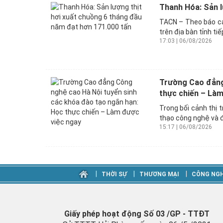
Thanh Hóa: Sản l
TACN – Theo báo cá
trên địa bàn tỉnh tiế
17:03 | 06/08/2026
Trường Cao đẳng
thực chiến – Làm
Trong bối cảnh thị 
thạo công nghệ và đ
15:17 | 06/08/2026
‎|
‎|
‎|
THỜI SỰ
THƯƠNG MẠI
CÔNG NGH
Giấy phép hoạt động Số 03 /GP - TTĐT