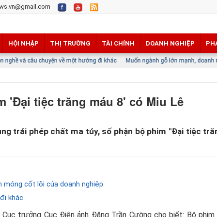
ws.vn@gmail.com
HỘI NHẬP
THỊ TRƯỜNG
TÀI CHÍNH
DOANH NGHIỆP
PH
u chuyện về một hướng đi khác
Muốn ngành gỗ lớn mạnh, doanh nghiệp phải thắn
 'Đại tiệc trăng máu 8' có Miu Lê
ụng trái phép chất ma túy, số phận bộ phim ''Đại tiệc tr
n móng cốt lõi của doanh nghiệp
đi khác
c, Cục trưởng Cục Điện ảnh Đặng Trần Cường cho biết: Bộ phim 