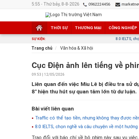
5:55 - Thứ bảy, 8-8-2026
0962224456
marketne
THỜI SỰ
THƯƠNG MẠI
CÔNG NGHIỆP
8.0 IELTS, chọn nghề và câ
SỰ KIỆN:
Trang chủ
Văn hóa & Xã hội
Cục Điện ảnh lên tiếng về phim
09:53 | 12/05/2026
Liên quan đến việc Miu Lê bị điều tra sử d
8'' hiện thu hút sự quan tâm lớn từ dư luận.
Bài viết liên quan
Traffic có thể tạo tiền, nhưng không thay được nề
8.0 IELTS, chọn nghề và câu chuyện về một hướng 
Trao đổi với báo chí về bộ phim này sau vụ việ