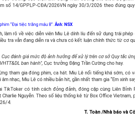
phim số 14/GPPLP-CĐA/2026VN ngày 30/3/2026 theo đúng quy 
 phim “Đại tiệc trăng máu 8”.
Ảnh: NSX
, làm rõ về việc diễn viên Miu Lê dính líu đến sử dụng trái phép
 điều tra vẫn đang diễn ra và chưa có kết luận chính thức từ cơ 
ra, Cục đánh giá mức độ ảnh hưởng để xử lý trên cơ sở Quy tắc ứn
ộ VHTT&DL ban hành",
Cục trưởng Đặng Trần Cường cho hay.
ừng tham gia đóng phim, ca hát. Miu Lê nổi tiếng khá sớm, có va
 âm nhạc, Miu Lê có nhiều bản hit, gần nhất tham gia “Em xinh say
vai TikToker có tính cách đỏng đảnh, đóng cặp cùng Liên Bỉnh 
t Charlie Nguyễn. Theo số liệu thống kê từ Box Office Vietnam, 
 26/4.
T. Toàn /Nhà báo và C