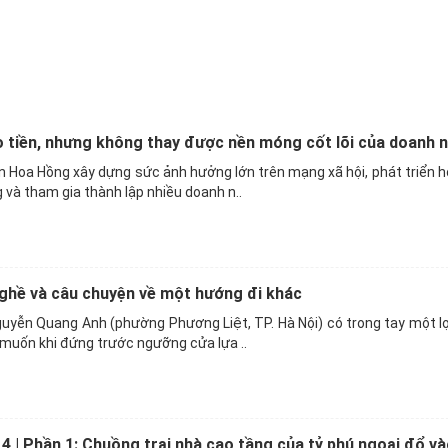
ạo tiền, nhưng không thay được nền móng cốt lõi của doanh 
 Hoa Hồng xây dựng sức ảnh hưởng lớn trên mạng xã hội, phát triển 
 và tham gia thành lập nhiều doanh n..
nghề và câu chuyện về một hướng đi khác
guyễn Quang Anh (phường Phương Liệt, TP. Hà Nội) có trong tay một l
muốn khi đứng trước ngưỡng cửa lựa ..
 4 | Phần 1: Chuồng trại nhà cao tầng của tỷ phú ngoại đổ v