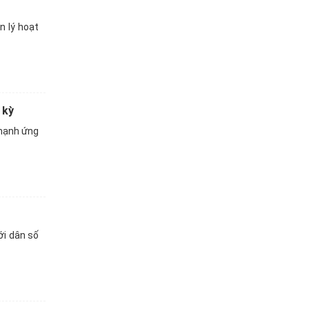
n lý hoạt
 kỳ
 mạnh ứng
ới dân số