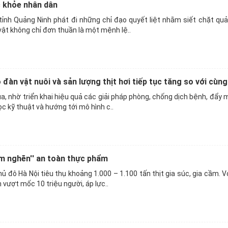
c khỏe nhân dân
ỉnh Quảng Ninh phát đi những chỉ đạo quyết liệt nhằm siết chặt quả
ật không chỉ đơn thuần là một mệnh lệ..
đàn vật nuôi và sản lượng thịt hơi tiếp tục tăng so với cùng
a, nhờ triển khai hiệu quả các giải pháp phòng, chống dịch bệnh, đẩy
c kỹ thuật và hướng tới mô hình c..
ểm nghẽn'' an toàn thực phẩm
ủ đô Hà Nội tiêu thụ khoảng 1.000 – 1.100 tấn thịt gia súc, gia cầm. V
 vượt mốc 10 triệu người, áp lực..