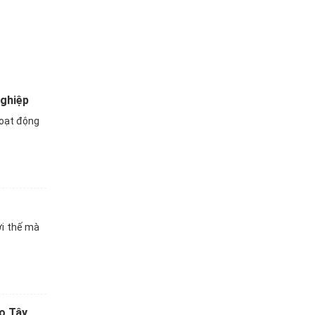
nghiệp
hoạt động
ợi thế mà
ào Tây