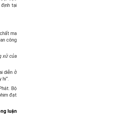
định tại
 chất ma
quan công
g xử của
i diễn ở
 hi”.
Phát. Bộ
phim đạt
ông luận