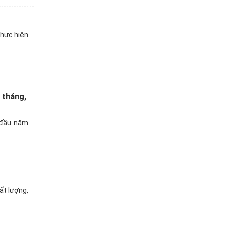
thực hiện
 tháng,
 đầu năm
ất lượng,