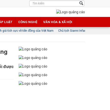
ÁP LUẬT
CÔNG NGHỆ
VĂN HÓA & XÃ HỘI
ền đồng của Việt Nam
Chủ tịch Gianni Infantino tại vị với hậu thuẫn của lãnh đạo
ảng
ổi được