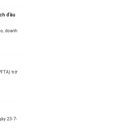
ích đầu
o, doanh
VFTA) trở
gày 23-7-