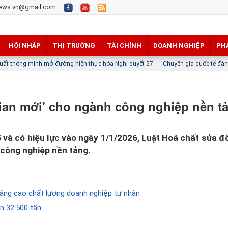
ews.vn@gmail.com
HỘI NHẬP
THỊ TRƯỜNG
TÀI CHÍNH
DOANH NGHIỆP
PH
đường hiện thực hóa Nghị quyết 57
Chuyên gia quốc tế đánh giá tích cực về ti
ian mới' cho ngành công nghiệp nền t
và có hiệu lực vào ngày 1/1/2026, Luật Hoá chất sửa đ
 công nghiệp nền tảng.
âng cao chất lượng doanh nghiệp tư nhân
n 32.500 tấn