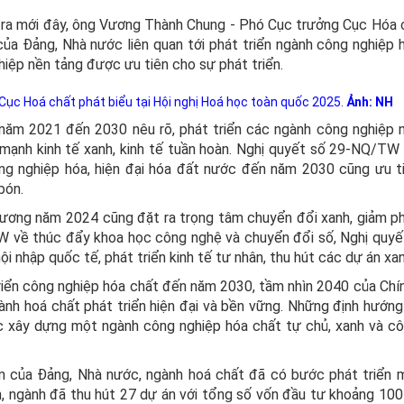
n ra mới đây, ông Vương Thành Chung - Phó Cục trưởng Cục Hóa 
ủa Đảng, Nhà nước liên quan tới phát triển ngành công nghiệp 
hiệp nền tảng được ưu tiên cho sự phát triển.
c Hoá chất phát biểu tại Hội nghị Hoá học toàn quốc 2025.
Ảnh: NH
ội năm 2021 đến 2030 nêu rõ, phát triển các ngành công nghiệp 
y mạnh kinh tế xanh, kinh tế tuần hoàn. Nghị quyết số 29-NQ/TW
g nghiệp hóa, hiện đại hóa đất nước đến năm 2030 cũng ưu t
bón.
ương năm 2024 cũng đặt ra trọng tâm chuyển đổi xanh, giảm p
TW về thúc đẩy khoa học công nghệ và chuyển đổi số, Nghị quyế
hập quốc tế, phát triển kinh tế tư nhân, thu hút các dự án xan
iển công nghiệp hóa chất đến năm 2030, tầm nhìn 2040 của Chín
ành hoá chất phát triển hiện đại và bền vững. Những định hướng
ệc xây dựng một ngành công nghiệp hóa chất tự chủ, xanh và c
âm của Đảng, Nhà nước, ngành hoá chất đã có bước phát triển
n, ngành đã thu hút 27 dự án với tổng số vốn đầu tư khoảng 100