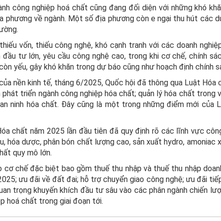
ành công nghiệp hoá chất cũng đang đối diện với những khó khă
a phương về ngành. Một số địa phương còn e ngại thu hút các d
rường.
hiếu vốn, thiếu công nghệ, khó cạnh tranh với các doanh nghiệ
đầu tư lớn, yêu cầu công nghệ cao, trong khi cơ chế, chính sác
còn yếu, gây khó khăn trong dự báo cũng như hoạch định chính s
của nền kinh tế, tháng 6/2025, Quốc hội đã thông qua Luật Hóa 
h phát triển ngành công nghiệp hóa chất; quản lý hóa chất trong 
 an ninh hóa chất. Đây cũng là một trong những điểm mới của 
Hóa chất năm 2025 lần đầu tiên đã quy định rõ các lĩnh vực côn
u, hóa dược, phân bón chất lượng cao, sản xuất hydro, amoniac x
hất quy mô lớn.
 cơ chế đặc biệt bao gồm thuế thu nhập và thuế thu nhập doan
25; ưu đãi về đất đai; hỗ trợ chuyển giao công nghệ; ưu đãi tiếp
quan trọng khuyến khích đầu tư sâu vào các phân ngành chiến lư
p hoá chất trong giai đoạn tới.