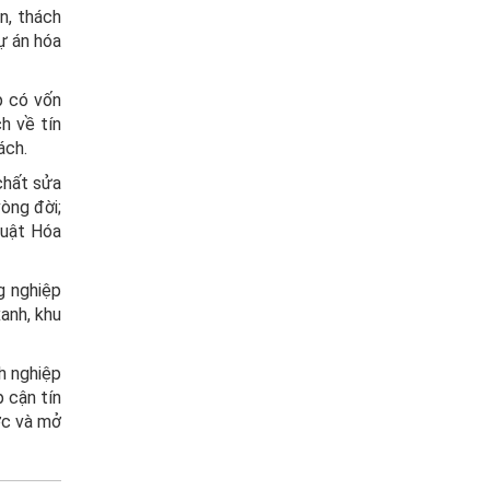
n, thách
ự án hóa
p có vốn
h về tín
ách.
chất sửa
vòng đời;
Luật Hóa
g nghiệp
anh, khu
h nghiệp
 cận tín
ợc và mở