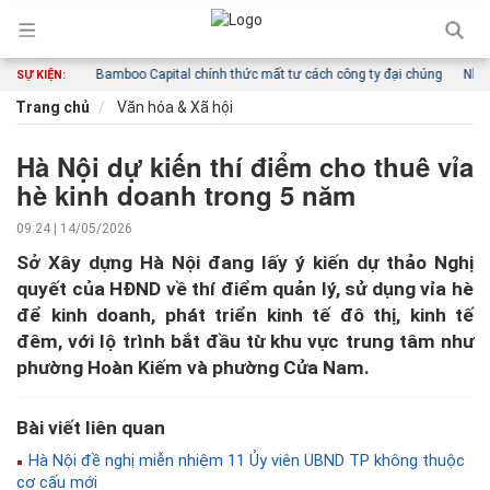
iển mới
Bamboo Capital chính thức mất tư cách công ty đại chúng
Nhiều lãn
SỰ KIỆN:
Trang chủ
Văn hóa & Xã hội
Hà Nội dự kiến thí điểm cho thuê vỉa
hè kinh doanh trong 5 năm
09:24 | 14/05/2026
Sở Xây dựng Hà Nội đang lấy ý kiến dự thảo Nghị
quyết của HĐND về thí điểm quản lý, sử dụng vỉa hè
để kinh doanh, phát triển kinh tế đô thị, kinh tế
đêm, với lộ trình bắt đầu từ khu vực trung tâm như
phường Hoàn Kiếm và phường Cửa Nam.
Bài viết liên quan
Hà Nội đề nghị miễn nhiệm 11 Ủy viên UBND TP không thuộc
cơ cấu mới