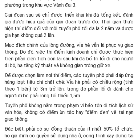
phường trong khu vực Vành đai 3.
Giai đoạn sau sẽ chỉ được triển khai khi đã tổng kết, đánh
giá được hiệu quả của giai đoạn trước đó. Thời gian thực
hiện thí điểm đối với mỗi tuyến phố tối đa là 2 năm và được
gia hạn không quá 2 lần.
Mục đích chính của lòng đường, vỉa hè vẫn là phục vụ giao
thông. Do đó, việc thí điểm kinh doanh chỉ được thực hiện
trên phần diện tích còn lại sau khi đã bố trí lối đi cho người
đi bộ, hạ tầng kỹ thuật và không gian trông giữ xe.
Để được chọn làm nơi thí điểm, các tuyến phố phải đáp ứng
hàng loạt tiêu chí chặt chẽ: Vỉa hè phải có chiều rộng (tính
theo 1 bên) từ 3m trở lên, trong đó phần lối đi dành cho
người đi bộ phải rộng tối thiểu 1,5m.
Tuyến phố không nằm trong phạm vi bảo tồn di tích lịch sử
văn hóa, không có điểm ùn tắc hay "điểm đen" về tai nạn
giao thông.
Đặc biệt, phải có sự đồng thuận của ít nhất 50% tổ chức,
hộ gia đình có quyền sử dụng nhà ở, công trình xây dựng tại