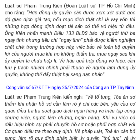
Luật sư Phạm Trung Kiên (Đoàn Luật sư TP Hồ Chí Minh)
cho rằng:
“Hợp đồng ủy quyền cần được xem xét dưới góc
độ giao dịch giả tạo; nếu mục đích thật chỉ là vay vốn thì
những hợp đồng định đoạt tài sản có thể vô hiệu từ đầu.
Ông Kiên nhấn mạnh Điều 133 BLDS bảo vệ người thứ ba
ngay tình nhưng tiêu chí “ngay tình” phải được kiểm nghiệm
chặt chẽ; trong trường hợp này, việc bảo vệ toàn bộ quyền
lợi của người mua khi họ không thẩm tra, mua ngay sau khi
ủy quyền là chưa hợp lí. Về hậu quả hợp đồng vô hiệu, cần
lưu ý trách nhiệm chính phải thuộc về người lạm dụng ủy
quyền, không thể đẩy thiệt hại sang nạn nhân”.
Công văn số 67/ĐTTH ngày 25/7/2024 của Công an TP Tây Ninh
Luật sư Phạm Trung Kiên kiến nghị:
“Về tố tụng, Tòa án sơ
thẩm khi nhận hồ sơ cần làm rõ ý chí các bên, yêu cầu cơ
quan điều tra tra soát giao dịch ngân hàng và triệu tập công
chứng viên, người làm chứng, ngân hàng. Khi vụ việc có
dấu hiệu hình sự phải chuyển hồ sơ hoặc phối hợp chặt với
Cơ quan điều tra theo quy định. Về pháp luật, Toà án cần bổ
sung, làm rõ quy định phân biệt ủy quyền “thủ tục” và ủy