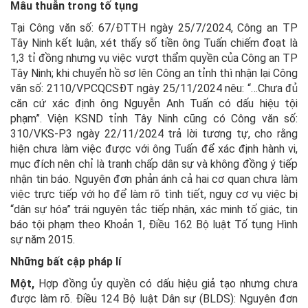
Mâu thuẫn trong tố tụng
Tại Công văn số: 67/ĐTTH ngày 25/7/2024, Công an TP
Tây Ninh kết luận, xét thấy số tiền ông Tuấn chiếm đoạt là
1,3 tỉ đồng nhưng vụ việc vượt thẩm quyền của Công an TP
Tây Ninh; khi chuyển hồ sơ lên Công an tỉnh thì nhận lại Công
văn số: 2110/VPCQCSĐT ngày 25/11/2024 nêu: “…Chưa đủ
căn cứ xác định ông Nguyễn Anh Tuấn có dấu hiệu tội
phạm”. Viện KSND tỉnh Tây Ninh cũng có Công văn số:
310/VKS-P3 ngày 22/11/2024 trả lời tương tự, cho rằng
hiện chưa làm việc được với ông Tuấn để xác định hành vi,
mục đích nên chỉ là tranh chấp dân sự và không đồng ý tiếp
nhận tin báo. Nguyên đơn phản ánh cả hai cơ quan chưa làm
việc trực tiếp với họ để làm rõ tình tiết, nguy cơ vụ việc bị
“dân sự hóa” trái nguyên tắc tiếp nhận, xác minh tố giác, tin
báo tội phạm theo Khoản 1, Điều 162 Bộ luật Tố tụng Hình
sự năm 2015.
Những bất cập pháp lí
Một,
Hợp đồng ủy quyền có dấu hiệu giả tạo nhưng chưa
được làm rõ. Điều 124 Bộ luật Dân sự (BLDS): Nguyên đơn