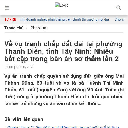
 mạnh, doanh nghiệp phải thắng trên chính thị trường nội địa
Cho vay linh ho
SỰ KIỆN:
Trang chủ
Pháp luật
Về vụ tranh chấp đất đai tại phường
Thanh Điền, tỉnh Tây Ninh: Nhiều
bất cập trong bản án sơ thẩm lần 2
10:08 | 18/10/2025
Vụ án tranh chấp quyền sử dụng đất giữa ông Mai
Thành Dũng, 63 tuổi và vợ là bà Huỳnh Thị Minh
Thảo, 61 tuổi (nguyên đơn) với ông Võ Anh Tuấn (bị
đơn) cùng ở phường Thanh Điền đã trải qua nhiều
lần xét xử nhưng vụ án vẫn chưa kết thúc…
Bài viết liên quan
Quảng Ninh: Chấm dứt hoạt động các cơ sở giết mổ không