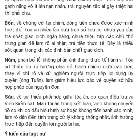
gánh nặng vô lí lên nạn nhân, trái nguyên tắc ai gây thiệt hại
thì phải chịu.
Bốn,
về chứng cứ tài chính, dòng tiền chưa được xác minh
triệt để: Tòa án nhiều lần dựa trên số liệu cũ, chưa yêu cầu
tra soát giao dịch ngân hàng, chưa triệu tập các chủ thể
trung gian để làm rõ ai nhận, trả tiền thực tế. Đây là thiếu
sót quan trọng khi xác định bản chất giao dịch.
Năm,
phân bổ lỗi không phản ánh đúng thực tế hành vi: Tòa
sơ thẩm có xu hướng chia sẻ trách nhiệm giữa các bên,
thay vì chỉ rõ và xử nghiêm người trực tiếp lợi dụng ủy
quyền (ông Tuấn), làm giảm hiệu lực bảo vệ quyền sở hữu
hợp pháp của nguyên đơn.
Sáu,
về sự thiếu phối hợp giữa tòa án, cơ quan điều tra và
Viện Kiểm sát: Mâu thuẫn trong kết luận, việc không chuyển
hồ sơ khi có dấu hiệu hình sự hoặc không tiến hành xác minh,
làm rõ dẫn đến tình trạng xử lý không thống nhất, ảnh hưởng
trực tiếp đến quyền lợi người bị hại.
Ý kiến của luật sư