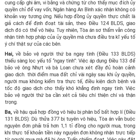
cung cấp ghi âm, vi bằng và chứng từ cho thấy mục đích ủy
quyền chỉ để vay vốn; Ngân hàng An Bình xác nhận không có
khoản vay tương ứng. Nếu hợp đồng ủy quyền thực chất là
giả cách để định đoạt tài sản, theo Điều 124 BLDS, giao
dịch đó có thể vô hiệu. Tuy nhiên, Tòa án sơ thẩm vẫn công
nhận tính hợp pháp của ủy quyền mà chưa điều tra kĩ yếu tố
ý chí thật sự của các bên.
Hai,
về bảo vệ người thứ ba ngay tình (Điều 133 BLDS)
thiếu sàng lọc yếu tố “ngay tình”: Việc áp dụng Điều 133 để
bảo vệ ông Nhựt và bà Loan chưa xét đầy đủ hoàn cảnh
giao dịch. thời điểm mua đất chỉ vài ngày sau khi ủy quyền,
người mua không kiểm tra thực tế, điều kiện dịch bệnh và
tốc độ giao dịch cho thấy khó khẳng định ngay tình. Việc
bảo vệ người thứ ba cần xét cả tiêu chí thiện chí và thận
trọng.
Ba,
về hậu quả hợp đồng vô hiệu bị phân bổ bất hợp lí (Điều
131 BLDS): Dù thửa 377 bị tuyên vô hiệu, Tòa án vẫn buộc
nguyên đơn phải trả hơn 1,1 tỉ đồng cho người mua, trong
khi thực tế khoản tiền này nguyên đơn không nhận trực tiếp
từ người mua mà đã bị ông Tuấn chiếm đoạt. Việc này đặt