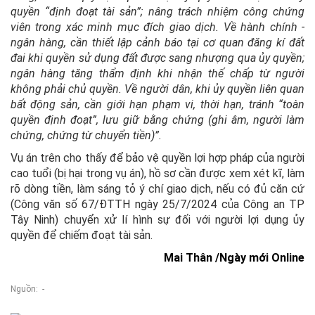
quyền “định đoạt tài sản”; nâng trách nhiệm công chứng
viên trong xác minh mục đích giao dịch. Về hành chính -
ngân hàng, cần thiết lập cảnh báo tại cơ quan đăng kí đất
đai khi quyền sử dụng đất được sang nhượng qua ủy quyền;
ngân hàng tăng thẩm định khi nhận thế chấp từ người
không phải chủ quyền. Về người dân, khi ủy quyền liên quan
bất động sản, cần giới hạn phạm vi, thời hạn, tránh “toàn
quyền định đoạt”, lưu giữ bằng chứng (ghi âm, người làm
chứng, chứng từ chuyển tiền)”.
Vụ án trên cho thấy để bảo vệ quyền lợi hợp pháp của người
cao tuổi (bị hại trong vụ án), hồ sơ cần được xem xét kĩ, làm
rõ dòng tiền, làm sáng tỏ ý chí giao dịch, nếu có đủ căn cứ
(Công văn số 67/ĐTTH ngày 25/7/2024 của Công an TP
Tây Ninh) chuyển xử lí hình sự đối với người lợi dụng ủy
quyền để chiếm đoạt tài sản.
Mai Thân /
Ngày mới Online
Nguồn: -